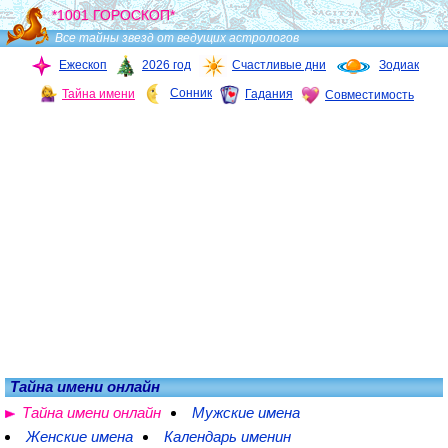
*1001 ГОРОСКОП*
Все тайны звезд от ведущих астрологов
Ежескоп
2026 год
Счастливые дни
Зодиак
Сонник
Тайна имени
Гадания
Совместимость
Тайна имени онлайн
Тайна имени онлайн
Мужские имена
Женские имена
Календарь именин