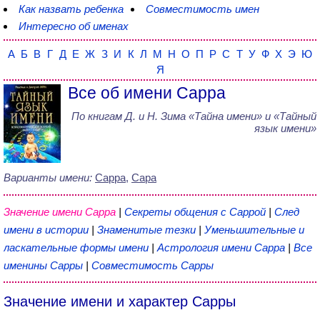
Как назвать ребенка
Совместимость имен
Интересно об именах
А
Б
В
Г
Д
Е
Ж
З
И
К
Л
М
Н
О
П
Р
С
Т
У
Ф
Х
Э
Ю
Я
Все об имени Сарра
По книгам
Д. и Н. Зима
«
Тайна имени
» и «Тайный
язык имени»
Варианты имени:
Сарра
,
Сара
Значение имени Сарра
|
Секреты общения с Саррой
|
След
имени в истории
|
Знаменитые тезки
|
Уменьшительные и
ласкательные формы имени
|
Астрология имени Сарра
|
Все
именины Сарры
|
Совместимость Сарры
Значение имени и характер Сарры