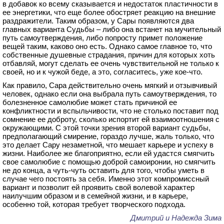
в добавок ко всему сказывается и недостаток пластичности в
ее энергетики, что еще более обостряет реакцию на внешние
раздражители. Таким образом, у Сары появляются два
главных варианта Судьбы – либо она встанет на мучительный
путь самоутверждения, либо попросту примет положение
вещей таким, каково оно есть. Однако самое главное то, что
собственные душевные страдания, причин для которых хоть
отбавляй, могут сделать ее очень чувствительной не только к
своей, но и к чужой беде, а это, согласитесь, уже кое-что.
Как правило, Сара действительно очень мягкий и отзывчивый
человек, однако если она выбрала путь самоутверждения, то
болезненное самолюбие может стать причиной ее
конфликтности и вспыльчивости, что не столько поставит под
сомнение ее доброту, сколько испортит ей взаимоотношения с
окружающими. С этой точки зрения второй вариант судьбы,
предполагающий смирение, гораздо лучше, жаль только, что
это делает Сару незаметной, что мешает карьере и успеху в
жизни. Наиболее же благоприятно, если ей удастся смягчить
свое самолюбие с помощью доброй самоиронии, но смягчить
не до конца, а чуть-чуть оставить для того, чтобы уметь в
случае чего постоять за себя. Именно этот компромиссный
вариант и позволит ей проявить свой волевой характер
наилучшим образом и в семейной жизни, и в карьере,
особенно той, которая требует творческого подхода.
Дмитрий и Надежда Зима