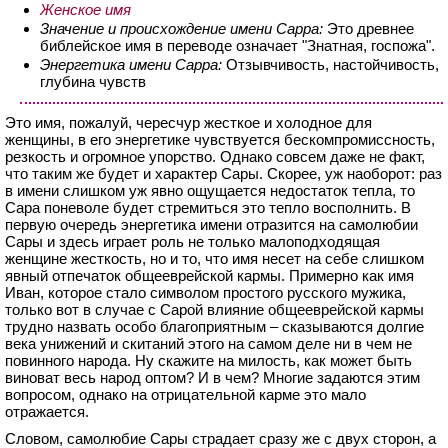
Женское имя
Значение и происхождение имени Сарра:
Это древнее
библейское имя в переводе означает "Знатная, госпожа".
Энергетика имени Сарра:
Отзывчивость, настойчивость,
глубина чувств
Это имя, пожалуй, чересчур жесткое и холодное для
женщины, в его энергетике чувствуется бескомпромиссность,
резкость и огромное упорство. Однако совсем даже не факт,
что таким же будет и характер Сары. Скорее, уж наоборот: раз
в имени слишком уж явно ощущается недостаток тепла, то
Сара поневоле будет стремиться это тепло восполнить. В
первую очередь энергетика имени отразится на самолюбии
Сары и здесь играет роль не только малоподходящая
женщине жесткость, но и то, что имя несет на себе слишком
явный отпечаток общееврейской кармы. Примерно как имя
Иван, которое стало символом простого русского мужика,
только вот в случае с Сарой влияние общееврейской кармы
трудно назвать особо благоприятным – сказываются долгие
века унижений и скитаний этого на самом деле ни в чем не
повинного народа. Ну скажите на милость, как может быть
виноват весь народ оптом? И в чем? Многие задаются этим
вопросом, однако на отрицательной карме это мало
отражается.
Словом, самолюбие Сары страдает сразу же с двух сторон, а