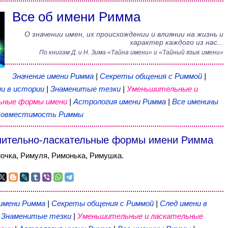
Все об имени Римма
О значении имен, их происхождении и влиянии на жизнь и
характер каждого из нас...
По книгам
Д. и Н. Зима
«
Тайна имени
» и «Тайный язык имени»
Значение имени Римма
|
Секреты общения с Риммой
|
и в истории
|
Знаменитые тезки
|
Уменьшительные и
ьные формы имени
|
Астрология имени Римма
|
Все именины
овместимость Риммы
ительно-ласкательные формы имени Римма
очка, Римуля, Римонька, Римушка.
 имени Римма
|
Секреты общения с Риммой
|
След имени в
|
Знаменитые тезки
|
Уменьшительные и ласкательные