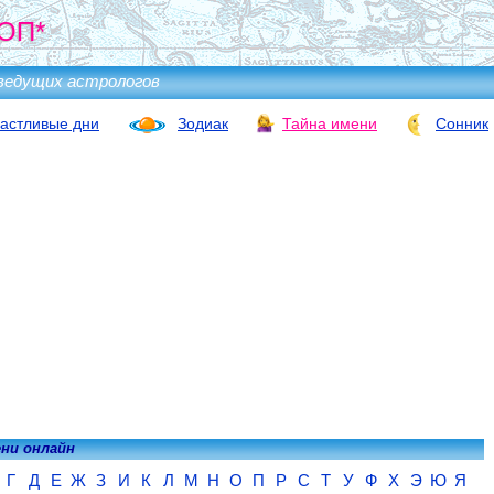
ОП*
ведущих астрологов
астливые дни
Зодиак
Тайна имени
Сонник
ени онлайн
Г
Д
Е
Ж
З
И
К
Л
М
Н
О
П
Р
С
Т
У
Ф
Х
Э
Ю
Я