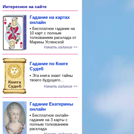
Интересное на сайте
Гадание на картах
онлайн
• Бесплатное гадание на
10 карт с полным
толкованием расклада от
Марины Успенской
Начать гадание >>
Гадание по Книге
Судеб
• Эта книга знает тайны
твоего будущего...
Начать гадание >>
Гадание Екатерины
онлайн
• Бесплатное онлайн-
гадание на 3 карты с
полным толкованием
расклада