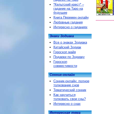
*Кельтский крест* –
гадание на Таро на
будущее
Книга Перемен онлайн
Любовные гадания
Интересно о гаданиях
Знаки Зодиака
Все о знаках Зодиака
Китайский Зодиак
Гороскоп майя
Подарки по Зодиаку
Гороскоп
совместимости
Сонник-онлайн
Сонник-онлайн: полное
толкование снов
Тематический сонник
Как научиться
толковать свои сны?
Интересно о снах
Интересная тема