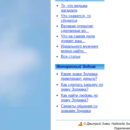
То, что ведьма
нагадала
Что скажется, то
сбудется
Великие открытия,
сделанные во...
Что на самом деле
думает ваш...
Идеального мужчину
можно найти...
Все статьи
Интересный Зодиак
Какие знаки Зодиака
привлекают деньги?
Как сделать карьеру по
знаку Зодиака?
Как найти любовь по
знаку Зодиака?
Секреты общения со
знаками Зодиака
© Дмитрий Зима, Надежда Зима
Перепечат