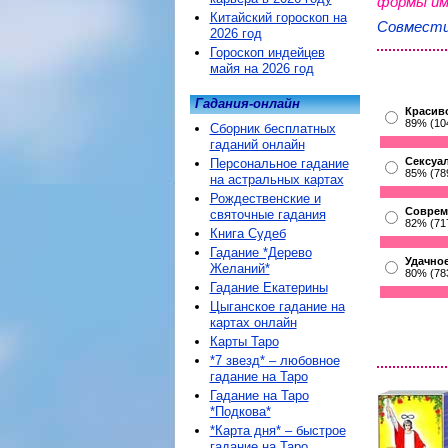
формы им
Китайский гороскоп на
Совмест
2026 год
Гороскоп индейцев
майя на 2026 год
Гадания-онлайн
Красив
89% (10
Сборник бесплатных
гаданий онлайн
Сексуа
Персональное гадание
85% (78
на астральных картах
Рождественские и
Соврем
святочные гадания
82% (71
Книга Судеб
Гадание *Дерево
Удачное
Желаний*
80% (78
Гадание Екатерины
Цыганское гадание на
картах онлайн
Карты Таро
*7 звезд* – любовное
гадание на Таро
Гадание на Таро
*Подкова*
*Карта дня* – быстрое
гадание на Таро