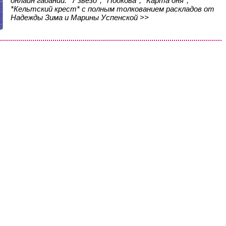
онлайн гаданий: *7 звезд*, *Подкова*, *Карта дня*,
*Кельтский крест* с полным толкованием раскладов от
Надежды Зима и Марины Успенской >>