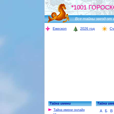
*1001 ГОРОСК
Все тайны звезд от 
Ежескоп
2026 год
Сч
Тайна имени
Тайна им
Тайна имени онлайн
А
Б
В