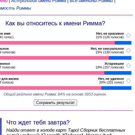
ени
|
Астрология имени Римма
|
Все именины Риммы
|
имость Риммы
Как вы относитесь к имени Римма?
ое имя
Нет, не красивое
41 голос)
11% (126 голосов)
льное
Нет, не сексуальное
9 голосов)
15% (139 голосов)
енное
Устаревшее
7 голосов)
18% (157 голосов)
 для жизни
Нет, не удачное
3 голоса)
20% (201 голос)
Общий рейтинг имени Римма: 84% на основе 3953 оценок.
Что ждет тебя завтра?
Найди ответ в колоде карт Таро! Сборник бесплатных