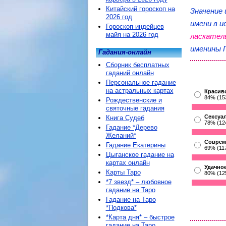
Китайский гороскоп на
Значение
2026 год
имени в и
Гороскоп индейцев
майя на 2026 год
ласкател
именины 
Гадания-онлайн
Сборник бесплатных
гаданий онлайн
Персональное гадание
на астральных картах
Красив
84% (15
Рождественские и
святочные гадания
Сексуа
Книга Судеб
78% (12
Гадание *Дерево
Желаний*
Соврем
Гадание Екатерины
69% (11
Цыганское гадание на
картах онлайн
Удачное
Карты Таро
80% (12
*7 звезд* – любовное
гадание на Таро
Гадание на Таро
*Подкова*
*Карта дня* – быстрое
гадание на Таро