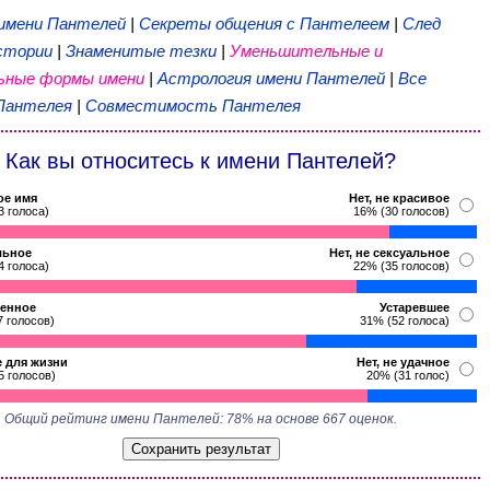
 имени Пантелей
|
Секреты общения с Пантелеем
|
След
стории
|
Знаменитые тезки
|
Уменьшительные и
ьные формы имени
|
Астрология имени Пантелей
|
Все
Пантелея
|
Совместимость Пантелея
Как вы относитесь к имени Пантелей?
ое имя
Нет, не красивое
3 голоса)
16% (30 голосов)
льное
Нет, не сексуальное
4 голоса)
22% (35 голосов)
енное
Устаревшее
7 голосов)
31% (52 голоса)
 для жизни
Нет, не удачное
5 голосов)
20% (31 голос)
Общий рейтинг имени Пантелей: 78% на основе 667 оценок.