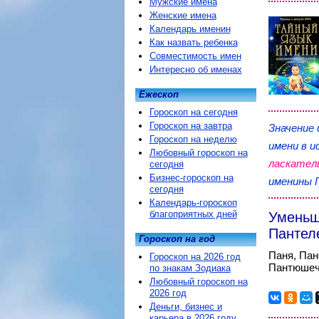
Мужские имена
Женские имена
Календарь именин
Как назвать ребенка
Совместимость имен
Интересно об именах
Ежескоп
Гороскоп на сегодня
Гороскоп на завтра
Значение
Гороскоп на неделю
имени в и
Любовный гороскоп на
ласкател
сегодня
Бизнес-гороскоп на
именины 
сегодня
Календарь-гороскоп
благоприятных дней
Уменьш
Пантел
Гороскоп на год
Паня, Пан
Гороскоп на 2026 год
Пантюшечк
по знакам Зодиака
Любовный гороскоп на
2026 год
Деньги, бизнес и
карьера в 2026 году