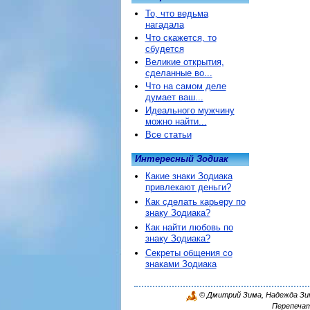
То, что ведьма
нагадала
Что скажется, то
сбудется
Великие открытия,
сделанные во...
Что на самом деле
думает ваш...
Идеального мужчину
можно найти...
Все статьи
Интересный Зодиак
Какие знаки Зодиака
привлекают деньги?
Как сделать карьеру по
знаку Зодиака?
Как найти любовь по
знаку Зодиака?
Секреты общения со
знаками Зодиака
© Дмитрий Зима, Надежда Зима
Перепечат