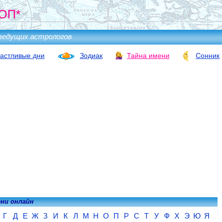
ОП*
ведущих астрологов
астливые дни
Зодиак
Тайна имени
Сонник
ени онлайн
Г
Д
Е
Ж
З
И
К
Л
М
Н
О
П
Р
С
Т
У
Ф
Х
Э
Ю
Я