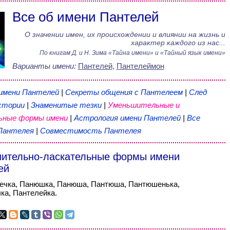
Все об имени Пантелей
О значении имен, их происхождении и влиянии на жизнь и
характер каждого из нас...
По книгам
Д. и Н. Зима
«
Тайна имени
» и «Тайный язык имени»
Варианты имени:
Пантелей
,
Пантелеймон
 имени Пантелей
|
Секреты общения с Пантелеем
|
След
стории
|
Знаменитые тезки
|
Уменьшительные и
ьные формы имени
|
Астрология имени Пантелей
|
Все
Пантелея
|
Совместимость Пантелея
ительно-ласкательные формы имени
ей
ечка, Панюшка, Панюша, Пантюша, Пантюшенька,
а, Пантелейка.