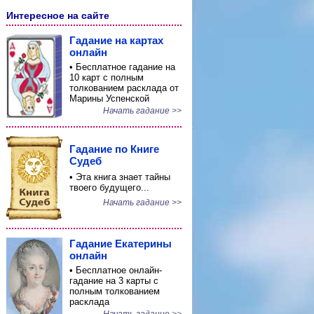
Интересное на сайте
Гадание на картах
онлайн
• Бесплатное гадание на
10 карт с полным
толкованием расклада от
Марины Успенской
Начать гадание >>
Гадание по Книге
Судеб
• Эта книга знает тайны
твоего будущего...
Начать гадание >>
Гадание Екатерины
онлайн
• Бесплатное онлайн-
гадание на 3 карты с
полным толкованием
расклада