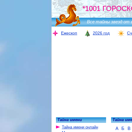
*1001 ГОРОСК
Все тайны звезд от 
Ежескоп
2026 год
Сч
Тайна имени
Тайна им
Тайна имени онлайн
А
Б
В