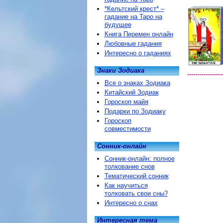
*Кельтский крест* –
гадание на Таро на
будущее
Книга Перемен онлайн
Любовные гадания
Интересно о гаданиях
Знаки Зодиака
Все о знаках Зодиака
Китайский Зодиак
Гороскоп майя
Подарки по Зодиаку
Гороскоп
совместимости
Сонник-онлайн
Сонник-онлайн: полное
толкование снов
Тематический сонник
Как научиться
толковать свои сны?
Интересно о снах
Интересная тема