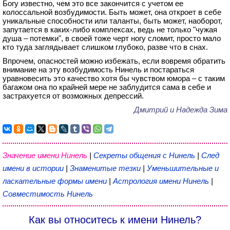
Богу известно, чем это все закончится с учетом ее
колоссальной возбудимости. Быть может, она откроет в себе
уникальные способности или таланты, быть может, наоборот,
запутается в каких-либо комплексах, ведь не только "чужая
душа – потемки", в своей тоже черт ногу сломит, просто мало
кто туда заглядывает слишком глубоко, разве что в снах.
Впрочем, опасностей можно избежать, если вовремя обратить
внимание на эту возбудимость Нинель и постараться
уравновесить это качество хотя бы чувством юмора – с таким
багажом она по крайней мере не заблудится сама в себе и
застрахуется от возможных депрессий.
Дмитрий и Надежда Зима
Значение имени Нинель
|
Секреты общения с Нинель
|
След
имени в истории
|
Знаменитые тезки
|
Уменьшительные и
ласкательные формы имени
|
Астрология имени Нинель
|
Совместимость Нинель
Как вы относитесь к имени Нинель?