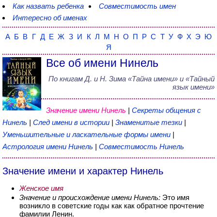
Как назвать ребенка
Совместимость имен
Интересно об именах
А
Б
В
Г
Д
Е
Ж
З
И
К
Л
М
Н
О
П
Р
С
Т
У
Ф
Х
Э
Ю
Я
Все об имени Нинель
По книгам
Д. и Н. Зима
«
Тайна имени
» и «Тайный
язык имени»
Значение имени Нинель
|
Секреты общения с
Нинель
|
След имени в истории
|
Знаменитые тезки
|
Уменьшительные и ласкательные формы имени
|
Астрология имени Нинель
|
Совместимость Нинель
Значение имени и характер Нинель
Женское имя
Значение и происхождение имени Нинель:
Это имя
возникло в советские годы как как обратное прочтение
фамилии Ленин.