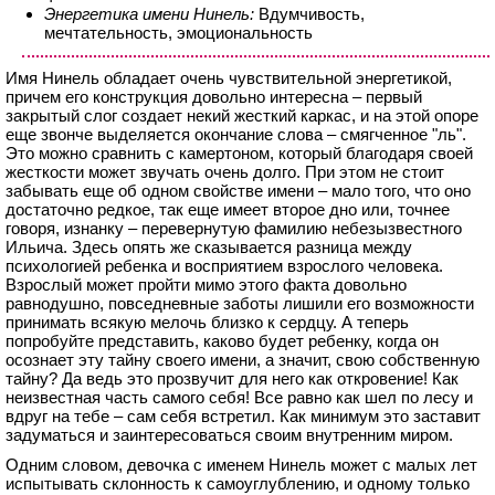
Энергетика имени Нинель:
Вдумчивость,
мечтательность, эмоциональность
Имя Нинель обладает очень чувствительной энергетикой,
причем его конструкция довольно интересна – первый
закрытый слог создает некий жесткий каркас, и на этой опоре
еще звонче выделяется окончание слова – смягченное "ль".
Это можно сравнить с камертоном, который благодаря своей
жесткости может звучать очень долго. При этом не стоит
забывать еще об одном свойстве имени – мало того, что оно
достаточно редкое, так еще имеет второе дно или, точнее
говоря, изнанку – перевернутую фамилию небезызвестного
Ильича. Здесь опять же сказывается разница между
психологией ребенка и восприятием взрослого человека.
Взрослый может пройти мимо этого факта довольно
равнодушно, повседневные заботы лишили его возможности
принимать всякую мелочь близко к сердцу. А теперь
попробуйте представить, каково будет ребенку, когда он
осознает эту тайну своего имени, а значит, свою собственную
тайну? Да ведь это прозвучит для него как откровение! Как
неизвестная часть самого себя! Все равно как шел по лесу и
вдруг на тебе – сам себя встретил. Как минимум это заставит
задуматься и заинтересоваться своим внутренним миром.
Одним словом, девочка с именем Нинель может с малых лет
испытывать склонность к самоуглублению, и одному только