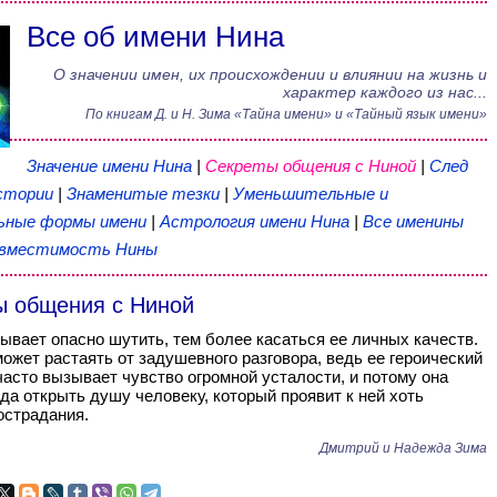
Все об имени Нина
О значении имен, их происхождении и влиянии на жизнь и
характер каждого из нас...
По книгам
Д. и Н. Зима
«
Тайна имени
» и «Тайный язык имени»
Значение имени Нина
|
Секреты общения с Ниной
|
След
стории
|
Знаменитые тезки
|
Уменьшительные и
ьные формы имени
|
Астрология имени Нина
|
Все именины
вместимость Нины
ы общения с Ниной
ывает опасно шутить, тем более касаться ее личных качеств.
может растаять от задушевного разговора, ведь ее героический
часто вызывает чувство огромной усталости, и потому она
да открыть душу человеку, который проявит к ней хоть
острадания.
Дмитрий и Надежда Зима