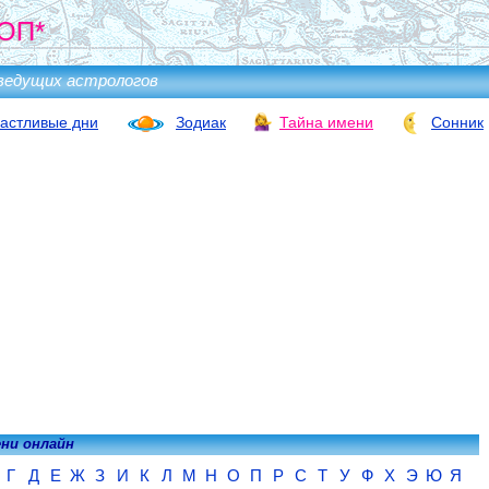
ОП*
ведущих астрологов
астливые дни
Зодиак
Тайна имени
Сонник
ени онлайн
Г
Д
Е
Ж
З
И
К
Л
М
Н
О
П
Р
С
Т
У
Ф
Х
Э
Ю
Я