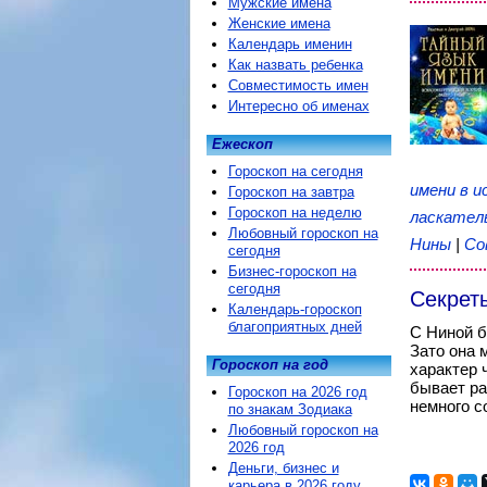
Мужские имена
Женские имена
Календарь именин
Как назвать ребенка
Совместимость имен
Интересно об именах
Ежескоп
Гороскоп на сегодня
имени в и
Гороскоп на завтра
Гороскоп на неделю
ласкател
Любовный гороскоп на
Нины
|
Со
сегодня
Бизнес-гороскоп на
сегодня
Секрет
Календарь-гороскоп
благоприятных дней
С Ниной б
Зато она 
Гороскоп на год
характер 
бывает ра
Гороскоп на 2026 год
немного с
по знакам Зодиака
Любовный гороскоп на
2026 год
Деньги, бизнес и
карьера в 2026 году