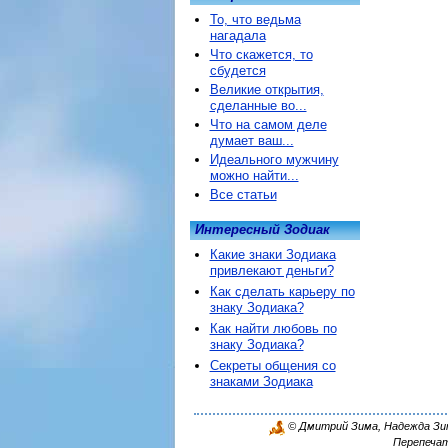
То, что ведьма
нагадала
Что скажется, то
сбудется
Великие открытия,
сделанные во...
Что на самом деле
думает ваш...
Идеального мужчину
можно найти...
Все статьи
Интересный Зодиак
Какие знаки Зодиака
привлекают деньги?
Как сделать карьеру по
знаку Зодиака?
Как найти любовь по
знаку Зодиака?
Секреты общения со
знаками Зодиака
© Дмитрий Зима, Надежда Зима
Перепечат