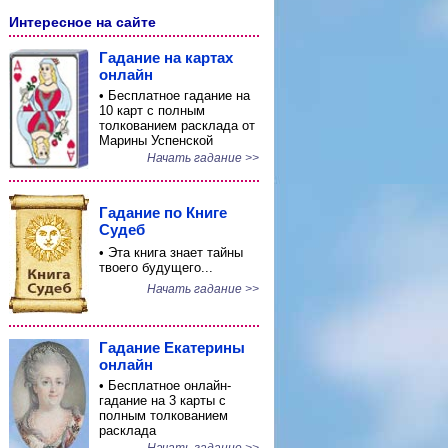
Интересное на сайте
Гадание на картах
онлайн
• Бесплатное гадание на
10 карт с полным
толкованием расклада от
Марины Успенской
Начать гадание >>
Гадание по Книге
Судеб
• Эта книга знает тайны
твоего будущего...
Начать гадание >>
Гадание Екатерины
онлайн
• Бесплатное онлайн-
гадание на 3 карты с
полным толкованием
расклада