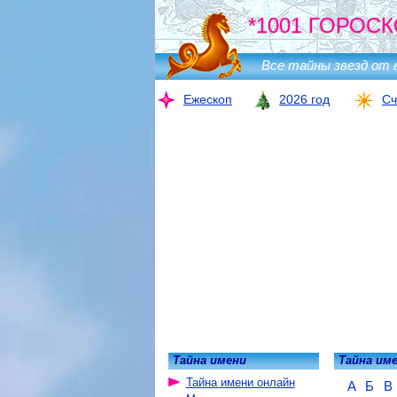
*1001 ГОРОСК
Все тайны звезд от 
Ежескоп
2026 год
Сч
Тайна имени
Тайна им
Тайна имени онлайн
А
Б
В