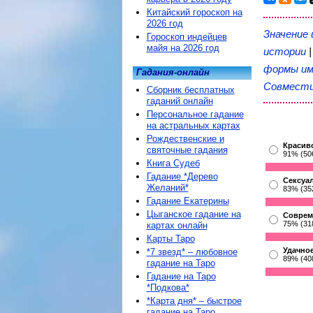
Китайский гороскоп на
2026 год
Значение 
Гороскоп индейцев
майя на 2026 год
истории
формы им
Гадания-онлайн
Совмест
Сборник бесплатных
гаданий онлайн
Персональное гадание
на астральных картах
Рождественские и
Красив
святочные гадания
91% (50
Книга Судеб
Гадание *Дерево
Сексуа
Желаний*
83% (35
Гадание Екатерины
Цыганское гадание на
Соврем
75% (31
картах онлайн
Карты Таро
Удачное
*7 звезд* – любовное
89% (40
гадание на Таро
Гадание на Таро
*Подкова*
*Карта дня* – быстрое
гадание на Таро