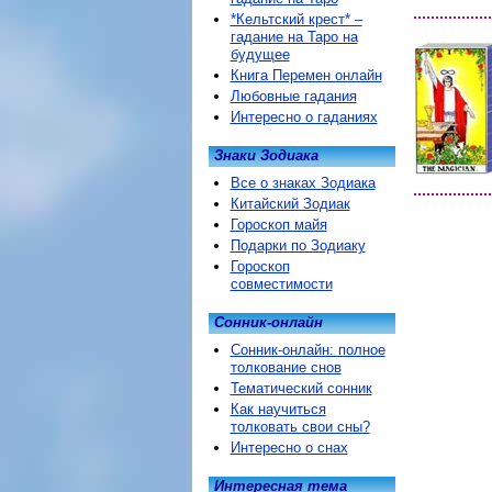
*Кельтский крест* –
гадание на Таро на
будущее
Книга Перемен онлайн
Любовные гадания
Интересно о гаданиях
Знаки Зодиака
Все о знаках Зодиака
Китайский Зодиак
Гороскоп майя
Подарки по Зодиаку
Гороскоп
совместимости
Сонник-онлайн
Сонник-онлайн: полное
толкование снов
Тематический сонник
Как научиться
толковать свои сны?
Интересно о снах
Интересная тема