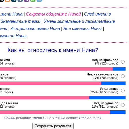
имени Нина
|
Секреты общения с Ниной
|
След имени в
|
Знаменитые тезки
|
Уменьшительные и ласкательные
ени
|
Астрология имени Нина
|
Все именины Нины
|
имость Нины
Как вы относитесь к имени Нина?
ое имя
Нет, не красивое
64 голоса)
9% (523 голоса)
льное
Нет, не сексуальное
26 голосов)
17% (703 голоса)
енное
Устаревшее
81 голос)
25% (1072 голоса)
 для жизни
Нет, не удачное
82 голоса)
11% (511 голосов)
Общий рейтинг имени Нина: 85% на основе 18662 оценок.