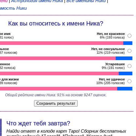
ени
|
Астрология имени Ника
|
Все именины Ники
|
мость Ники
Как вы относитесь к имени Ника?
ое имя
Нет, не красивое
81 голос)
6% (193 голоса)
льное
Нет, не сексуальное
87 голосов)
11% (219 голосов)
енное
Устаревшее
32 голоса)
9% (191 голос)
 для жизни
Нет, не удачное
39 голосов)
10% (205 голосов)
Общий рейтинг имени Ника: 91% на основе 9247 оценок.
Что ждет тебя завтра?
Найди ответ в колоде карт Таро! Сборник бесплатных