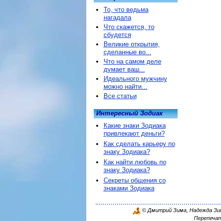
То, что ведьма
нагадала
Что скажется, то
сбудется
Великие открытия,
сделанные во...
Что на самом деле
думает ваш...
Идеального мужчину
можно найти...
Все статьи
Интересный Зодиак
Какие знаки Зодиака
привлекают деньги?
Как сделать карьеру по
знаку Зодиака?
Как найти любовь по
знаку Зодиака?
Секреты общения со
знаками Зодиака
© Дмитрий Зима, Надежда Зима
Перепечат