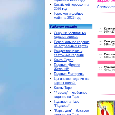
формы им
Китайский гороскоп на
Совмести
2026 год
Гороскоп индейцев
майя на 2026 год
Гадания-онлайн
Красив
94% (27
Сборник бесплатных
гаданий онлайн
Сексуа
Персональное гадание
89% (17
на астральных картах
Рождественские и
Соврем
святочные гадания
91% (19
Книга Судеб
Гадание *Дерево
Удачное
Желаний*
90% (19
Гадание Екатерины
Цыганское гадание на
картах онлайн
Карты Таро
*7 звезд* – любовное
гадание на Таро
Гадание на Таро
*Подкова*
*Карта дня* – быстрое
гадание на Таро