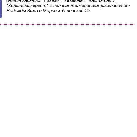
онлайн гаданий: *7 звезд*, *Подкова*, *Карта дня*,
*Кельтский крест* с полным толкованием раскладов от
Надежды Зима и Марины Успенской >>