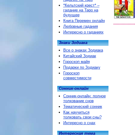
*Кельтский крест* –
гадание на Таро на
будущее
Книга Перемен онлайн
Любовные гадания
Интересно о гаданиях
Знаки Зодиака
Все о знаках Зодиака
Китайский Зодиак
Гороскоп майя
Подарки по Зодиаку
Гороскоп
совместимости
Сонник-онлайн
Сонник-онлайн: полное
толкование снов
Тематический сонник
Как научиться
толковать свои сны?
Интересно о снах
Интересная тема