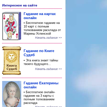
Интересное на сайте
Гадание на картах
онлайн
• Бесплатное гадание на
10 карт с полным
толкованием расклада от
Марины Успенской
Начать гадание >>
Гадание по Книге
Судеб
• Эта книга знает тайны
твоего будущего...
Начать гадание >>
Гадание Екатерины
онлайн
• Бесплатное онлайн-
гадание на 3 карты с
полным толкованием
расклада