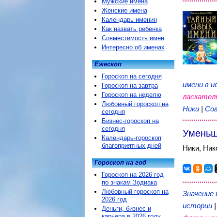
Мужские имена
Женские имена
Календарь именин
Как назвать ребенка
Совместимость имен
Интересно об именах
Ежескоп
Гороскоп на сегодня
имени в и
Гороскоп на завтра
Гороскоп на неделю
ласкател
Любовный гороскоп на
Ники
|
Со
сегодня
Бизнес-гороскоп на
сегодня
Уменьш
Календарь-гороскоп
благоприятных дней
Ники, Ник
Гороскоп на год
Гороскоп на 2026 год
по знакам Зодиака
Любовный гороскоп на
Значение 
2026 год
истории
Деньги, бизнес и
карьера в 2026 году