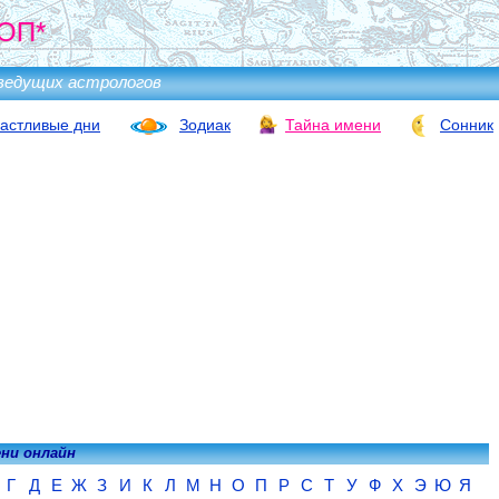
ОП*
ведущих астрологов
астливые дни
Зодиак
Тайна имени
Сонник
ени онлайн
Г
Д
Е
Ж
З
И
К
Л
М
Н
О
П
Р
С
Т
У
Ф
Х
Э
Ю
Я