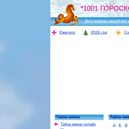
*1001 ГОРОСК
Все тайны звезд от 
Ежескоп
2026 год
Сч
Тайна имени
Тайна им
Тайна имени онлайн
А
Б
В