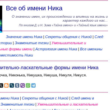
Все об имени Ника
О значении имен, их происхождении и влиянии на жизнь и
характер каждого из нас...
По книгам
Д. и Н. Зима
«
Тайна имени
» и «Тайный язык имени»
Значение имени Ника
|
Секреты общения с Никой
|
След
стории
|
Знаменитые тезки
|
Уменьшительные и
ьные формы имени
|
Астрология имени Ника
|
Все именины
вместимость Ники
ительно-ласкательные формы имени Ника
очка, Никонька, Никушка, Никуша, Никуля, Никуся.
имени Ника
|
Секреты общения с Никой
|
След имени в
|
Знаменитые тезки
|
Уменьшительные и ласкательные