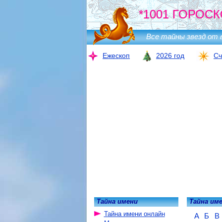
*1001 ГОРОСК
Все тайны звезд от 
Ежескоп
2026 год
Сч
Тайна имени
Тайна им
Тайна имени онлайн
А
Б
В