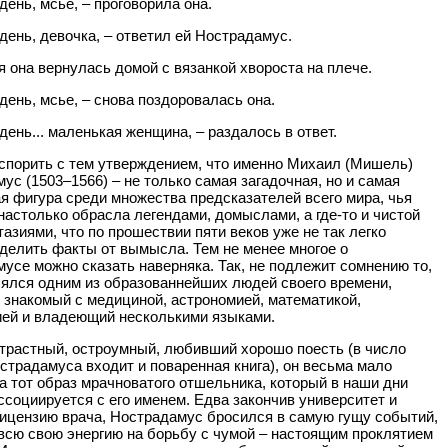
день, мсье, – проговорила она.
день, девочка, – ответил ей Нострадамус.
я она вернулась домой с вязанкой хвороста на плече.
день, мсье, – снова поздоровалась она.
день... маленькая женщина, – раздалось в ответ.
спорить с тем утверждением, что именно Михаил (Мишель)
ус (1503–1566) – не только самая загадочная, но и самая
я фигура среди множества предсказателей всего мира, чья
настолько обрасла легендами, домыслами, а где-то и чистой
азиями, что по прошествии пяти веков уже не так легко
делить факты от вымысла. Тем не менее многое о
усе можно сказать наверняка. Так, не подлежит сомнению то,
лялся одним из образованнейших людей своего времени,
 знакомый с медициной, астрономией, математикой,
ей и владеющий несколькими языками.
трастный, остроумный, любивший хорошо поесть (в число
страдамуса входит и поваренная книга), он весьма мало
а тот образ мрачноватого отшельника, который в наши дни
ссоциируется с его именем. Едва закончив университет и
ицензию врача, Нострадамус бросился в самую гущу событий,
всю свою энергию на борьбу с чумой – настоящим проклятием