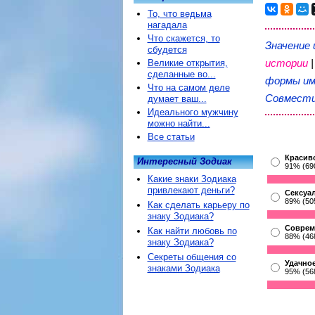
То, что ведьма
нагадала
Что скажется, то
Значение
сбудется
истории
Великие открытия,
сделанные во...
формы им
Что на самом деле
Совмести
думает ваш...
Идеального мужчину
можно найти...
Все статьи
Красив
Интересный Зодиак
91% (69
Какие знаки Зодиака
привлекают деньги?
Сексуа
89% (50
Как сделать карьеру по
знаку Зодиака?
Соврем
Как найти любовь по
88% (46
знаку Зодиака?
Секреты общения со
Удачное
знаками Зодиака
95% (56