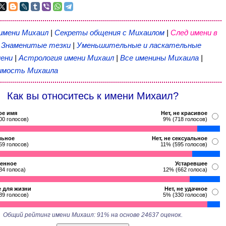
 имени Михаил
|
Секреты общения с Михаилом
|
След имени в
|
Знаменитые тезки
|
Уменьшительные и ласкательные
ени
|
Астрология имени Михаил
|
Все именины Михаила
|
мость Михаила
Как вы относитесь к имени Михаил?
ое имя
Нет, не красивое
00 голосов)
9% (718 голосов)
льное
Нет, не сексуальное
59 голосов)
11% (595 голосов)
енное
Устаревшее
84 голоса)
12% (662 голоса)
 для жизни
Нет, не удачное
89 голосов)
5% (330 голосов)
Общий рейтинг имени Михаил: 91% на основе 24637 оценок.