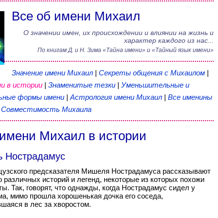
Все об имени Михаил
О значении имен, их происхождении и влиянии на жизнь и
характер каждого из нас...
По книгам
Д. и Н. Зима
«
Тайна имени
» и «Тайный язык имени»
Значение имени Михаил
|
Секреты общения с Михаилом
|
и в истории
|
Знаменитые тезки
|
Уменьшительные и
ьные формы имени
|
Астрология имени Михаил
|
Все именины
|
Совместимость Михаила
имени Михаил в истории
 Нострадамус
цузского предсказателя Мишеля Нострадамуса рассказывают
 различных историй и легенд, некоторые из которых похожи
ты. Так, говорят, что однажды, когда Нострадамус сидел у
ма, мимо прошла хорошенькая дочка его соседа,
шаяся в лес за хворостом.