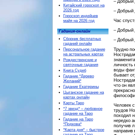
– Добрый 
Китайский гороскоп на
2026 год
– Добрый 
Гороскоп индейцев
Час спуст
майя на 2026 год
– Добрый 
Гадания-онлайн
Сборник бесплатных
– Добрый 
гаданий онлайн
Трудно по
Персональное гадание
на астральных картах
Нострадам
знаменита
Рождественские и
личность 
святочные гадания
воды фант
Книга Судеб
бывает от
Гадание *Дерево
Нострадам
Желаний*
что он яв
Гадание Екатерины
прекрасно
Цыганское гадание на
философи
картах онлайн
Карты Таро
Человек с
*7 звезд* – любовное
трудов Но
гадание на Таро
походил н
Гадание на Таро
нередко а
*Подкова*
получив л
*Карта дня* – быстрое
направив 
гадание на Таро