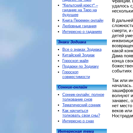
Франции. 
*Кельтский крест* –
удалось с
гадание на Таро на
нескольки
будущее
В дальней
Книга Перемен онлайн
сложности
Любовные гадания
смерти, и
Интересно о гаданиях
детей уме
инквизици
Знаки Зодиака
возвращен
Все о знаках Зодиака
какой кон
Китайский Зодиак
Дама появ
конца сво
Гороскоп майя
божествен
Подарки по Зодиаку
событиях 
Гороскоп
совместимости
Так или и
началась.
Сонник-онлайн
зашифрова
Сонник-онлайн: полное
волнуют и
толкование снов
занавес, 
Тематический сонник
нет место
веков или
Как научиться
толковать свои сны?
Нострада
Интересно о снах
Интересная тема