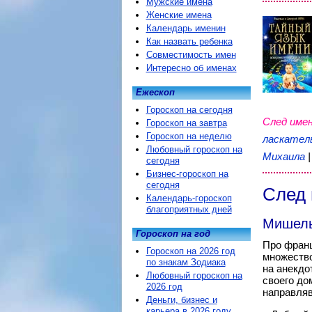
Мужские имена
Женские имена
Календарь именин
Как назвать ребенка
Совместимость имен
Интересно об именах
Ежескоп
Гороскоп на сегодня
След имен
Гороскоп на завтра
Гороскоп на неделю
ласкател
Любовный гороскоп на
Михаила
сегодня
Бизнес-гороскоп на
сегодня
След 
Календарь-гороскоп
благоприятных дней
Мишель
Гороскоп на год
Про фран
Гороскоп на 2026 год
множество
по знакам Зодиака
на анекдо
Любовный гороскоп на
своего до
2026 год
направляв
Деньги, бизнес и
карьера в 2026 году