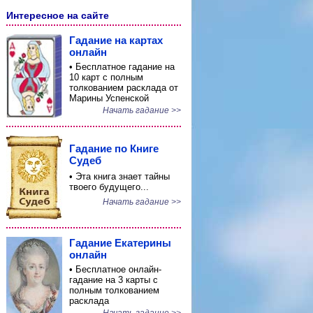
Интересное на сайте
Гадание на картах
онлайн
• Бесплатное гадание на
10 карт с полным
толкованием расклада от
Марины Успенской
Начать гадание >>
Гадание по Книге
Судеб
• Эта книга знает тайны
твоего будущего...
Начать гадание >>
Гадание Екатерины
онлайн
• Бесплатное онлайн-
гадание на 3 карты с
полным толкованием
расклада