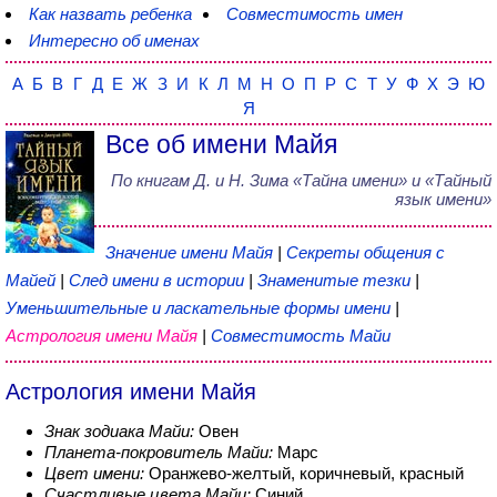
Как назвать ребенка
Совместимость имен
Интересно об именах
А
Б
В
Г
Д
Е
Ж
З
И
К
Л
М
Н
О
П
Р
С
Т
У
Ф
Х
Э
Ю
Я
Все об имени Майя
По книгам
Д. и Н. Зима
«
Тайна имени
» и «Тайный
язык имени»
Значение имени Майя
|
Секреты общения с
Майей
|
След имени в истории
|
Знаменитые тезки
|
Уменьшительные и ласкательные формы имени
|
Астрология имени Майя
|
Совместимость Майи
Астрология имени Майя
Знак зодиака Майи:
Овен
Планета-покровитель Майи:
Марс
Цвет имени:
Оранжево-желтый, коричневый, красный
Счастливые цвета Майи:
Синий