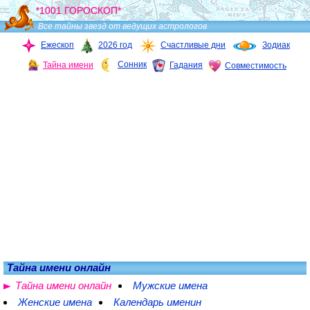
*1001 ГОРОСКОП*
Все тайны звезд от ведущих астрологов
Ежескоп
2026 год
Счастливые дни
Зодиак
Сонник
Тайна имени
Гадания
Совместимость
Тайна имени онлайн
Тайна имени онлайн
Мужские имена
Женские имена
Календарь именин