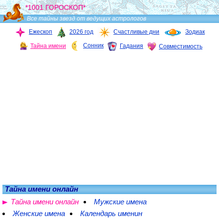
*1001 ГОРОСКОП*
Все тайны звезд от ведущих астрологов
Ежескоп
2026 год
Счастливые дни
Зодиак
Сонник
Тайна имени
Гадания
Совместимость
Тайна имени онлайн
Тайна имени онлайн
Мужские имена
Женские имена
Календарь именин