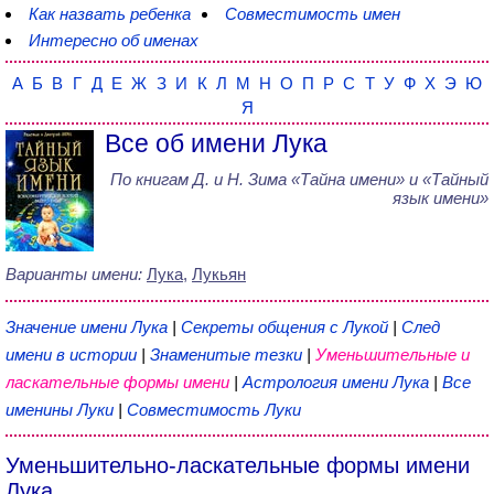
Как назвать ребенка
Совместимость имен
Интересно об именах
А
Б
В
Г
Д
Е
Ж
З
И
К
Л
М
Н
О
П
Р
С
Т
У
Ф
Х
Э
Ю
Я
Все об имени Лука
По книгам
Д. и Н. Зима
«
Тайна имени
» и «Тайный
язык имени»
Варианты имени:
Лука
,
Лукьян
Значение имени Лука
|
Секреты общения с Лукой
|
След
имени в истории
|
Знаменитые тезки
|
Уменьшительные и
ласкательные формы имени
|
Астрология имени Лука
|
Все
именины Луки
|
Совместимость Луки
Уменьшительно-ласкательные формы имени
Лука