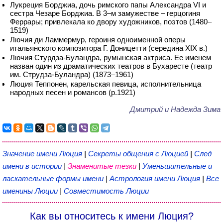
Лукреция Борджиа, дочь римского папы Александра VI и
сестра Чезаре Борджиа. В 3–м замужестве – герцогиня
Феррары; привлекала ко двору художников, поэтов (1480–
1519)
Лючия ди Ламмермур, героиня одноименной оперы
итальянского композитора Г. Доницетти (середина XIX в.)
Лючия Стурдза-Буландра, румынская актриса. Ее именем
назван один из драматических театров в Бухаресте (театр
им. Струдза-Буландра) (1873–1961)
Люция Теппонен, карельская певица, исполнительница
народных песен и романсов (р.1921)
Дмитрий и Надежда Зима
Значение имени Люция
|
Секреты общения с Люцией
|
След
имени в истории
|
Знаменитые тезки
|
Уменьшительные и
ласкательные формы имени
|
Астрология имени Люция
|
Все
именины Люции
|
Совместимость Люции
Как вы относитесь к имени Люция?