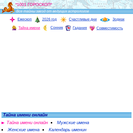
*1001 ГОРОСКОП*
Все тайны звезд от ведущих астрологов
Ежескоп
2026 год
Счастливые дни
Зодиак
Сонник
Тайна имени
Гадания
Совместимость
Тайна имени онлайн
Тайна имени онлайн
Мужские имена
Женские имена
Календарь именин