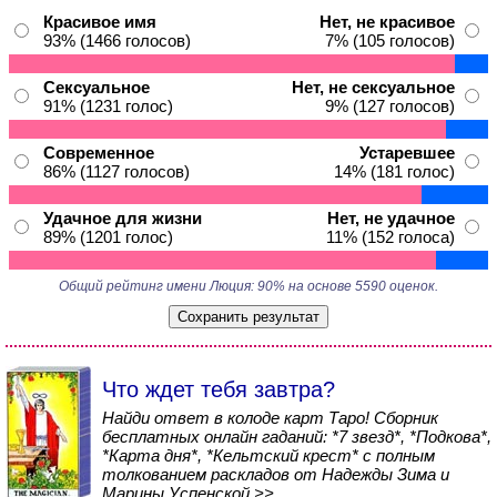
Красивое имя
Нет, не красивое
93% (1466 голосов)
7% (105 голосов)
Сексуальное
Нет, не сексуальное
91% (1231 голос)
9% (127 голосов)
Современное
Устаревшее
86% (1127 голосов)
14% (181 голос)
Удачное для жизни
Нет, не удачное
89% (1201 голос)
11% (152 голоса)
Общий рейтинг имени Люция: 90% на основе 5590 оценок.
Что ждет тебя завтра?
Найди ответ в колоде карт Таро! Сборник
бесплатных онлайн гаданий: *7 звезд*, *Подкова*,
*Карта дня*, *Кельтский крест* с полным
толкованием раскладов от Надежды Зима и
Марины Успенской >>