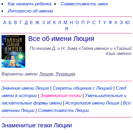
Как назвать ребенка
Совместимость имен
Интересно об именах
А
Б
В
Г
Д
Е
Ж
З
И
К
Л
М
Н
О
П
Р
С
Т
У
Ф
Х
Э
Ю
Я
Все об имени Люция
По книгам
Д. и Н. Зима
«
Тайна имени
» и «Тайный
язык имени»
Варианты имени:
Люция
,
Лукреция
Значение имени Люция
|
Секреты общения с Люцией
|
След
имени в истории
|
Знаменитые тезки
|
Уменьшительные и
ласкательные формы имени
|
Астрология имени Люция
|
Все
именины Люции
|
Совместимость Люции
Знаменитые тезки Люции