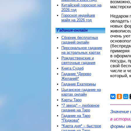
возможно,
Китайский гороскоп на
мастерски
2026 год
Гороскоп индейцев
Недаром г
майя на 2026 год
овладеть 
новых фор
Гадания-онлайн
живописец
очень уют
Сборник бесплатных
основопол
гаданий онлайн
(беспредм
Персональное гадание
примеряя 
на астральных картах
в оформле
Рождественские и
посуды, п
святочные гадания
свой бесп
Книга Судеб
числе и ч
Гадание *Дерево
который, 
Желаний*
Гадание Екатерины
Цыганское гадание на
картах онлайн
Карты Таро
*7 звезд* – любовное
гадание на Таро
Значение 
Гадание на Таро
в истори
*Подкова*
*Карта дня* – быстрое
формы им
гадание на Таро