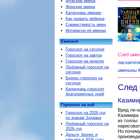
Мужские имена
Женские имена
Календарь именин
Как назвать ребенка
Совместимость имен
Интересно об именах
Ежескоп
Гороскоп на сегодня
След имен
Гороскоп на завтра
Гороскоп на неделю
ласкател
Любовный гороскоп на
именины 
сегодня
Бизнес-гороскоп на
сегодня
След 
Календарь-гороскоп
благоприятных дней
Казими
Гороскоп на год
Вряд ли н
Гороскоп на 2026 год
Казимира 
по знакам Зодиака
из толпы:
Любовный гороскоп на
нарисоват
2026 год
Но почему
Деньги, бизнес и
произведе
карьера в 2026 году