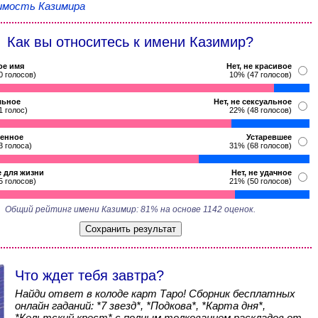
мость Казимира
Как вы относитесь к имени Казимир?
ое имя
Нет, не красивое
0 голосов)
10% (47 голосов)
льное
Нет, не сексуальное
1 голос)
22% (48 голосов)
енное
Устаревшее
3 голоса)
31% (68 голосов)
 для жизни
Нет, не удачное
5 голосов)
21% (50 голосов)
Общий рейтинг имени Казимир: 81% на основе 1142 оценок.
Что ждет тебя завтра?
Найди ответ в колоде карт Таро! Сборник бесплатных
онлайн гаданий: *7 звезд*, *Подкова*, *Карта дня*,
*Кельтский крест* с полным толкованием раскладов от