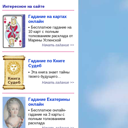
Интересное на сайте
Гадание на картах
онлайн
• Бесплатное гадание на
10 карт с полным
толкованием расклада от
Марины Успенской
Начать гадание >>
Гадание по Книге
Судеб
• Эта книга знает тайны
твоего будущего...
Начать гадание >>
Гадание Екатерины
онлайн
• Бесплатное онлайн-
гадание на 3 карты с
полным толкованием
расклада