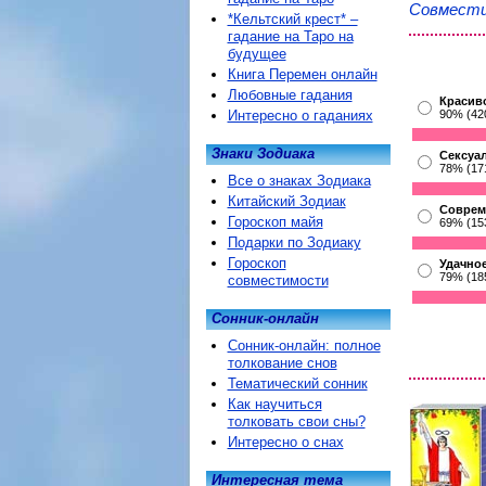
Совмести
*Кельтский крест* –
гадание на Таро на
будущее
Книга Перемен онлайн
Любовные гадания
Красив
Интересно о гаданиях
90% (42
Знаки Зодиака
Сексуа
78% (17
Все о знаках Зодиака
Китайский Зодиак
Соврем
Гороскоп майя
69% (15
Подарки по Зодиаку
Гороскоп
Удачное
79% (18
совместимости
Сонник-онлайн
Сонник-онлайн: полное
толкование снов
Тематический сонник
Как научиться
толковать свои сны?
Интересно о снах
Интересная тема