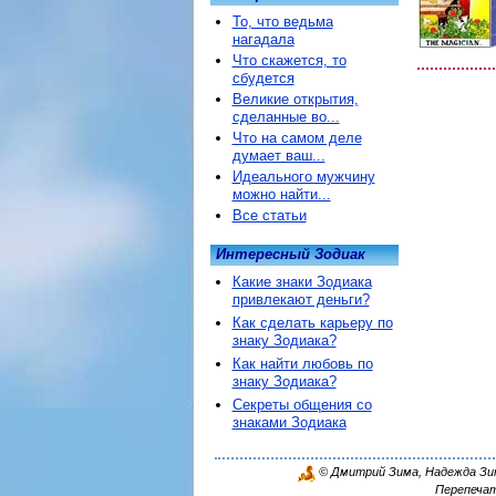
То, что ведьма
нагадала
Что скажется, то
сбудется
Великие открытия,
сделанные во...
Что на самом деле
думает ваш...
Идеального мужчину
можно найти...
Все статьи
Интересный Зодиак
Какие знаки Зодиака
привлекают деньги?
Как сделать карьеру по
знаку Зодиака?
Как найти любовь по
знаку Зодиака?
Секреты общения со
знаками Зодиака
© Дмитрий Зима, Надежда Зима
Перепечат