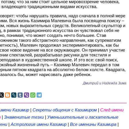
 потому, что за ним стоит цельное мировоззрение человека,
 владеющего традиционными видами искусства.
оворят: чтобы нарушать правила, надо сначала в полной мере
ими. Вся жизнь Казимира Малевича была посвящена поиску –
м, новых выразительных средств. Великолепный скульптор и
, в рамках традиционного искусства он чувствовал себя не
но, понимая, что может создать нечто большее. Став
ожником такого абстрактного направления, как супрематизм
етность), Малевич продолжал экспериментировать, как бы
свое новое видение на все окружающее. Он принимал участие
нии спектаклей, разрабатывал рисунки для текстиля и
реподавал в художественной школе. И это все: свой поиск,
окойный жизненный путь – Казимир Малевич передал в том
ерным пятном квадрата на абсолютно белом холсте. Квадрата,
казалось бы, может нарисовать даже ребенок.
Дмитрий и Надежда Зима
имени Казимир
|
Секреты общения с Казимиром
|
След имени
и
|
Знаменитые тезки
|
Уменьшительные и ласкательные
ени
|
Астрология имени Казимир
|
Все именины Казимира
|