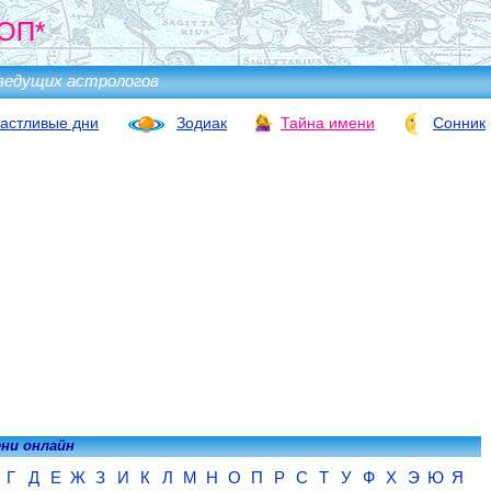
ОП*
ведущих астрологов
астливые дни
Зодиак
Тайна имени
Сонник
ени онлайн
Г
Д
Е
Ж
З
И
К
Л
М
Н
О
П
Р
С
Т
У
Ф
Х
Э
Ю
Я