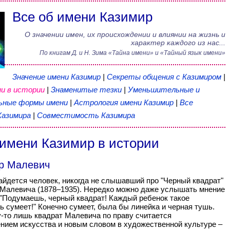
Все об имени Казимир
О значении имен, их происхождении и влиянии на жизнь и
характер каждого из нас...
По книгам
Д. и Н. Зима
«
Тайна имени
» и «Тайный язык имени»
Значение имени Казимир
|
Секреты общения с Казимиром
|
и в истории
|
Знаменитые тезки
|
Уменьшительные и
ьные формы имени
|
Астрология имени Казимир
|
Все
Казимира
|
Совместимость Казимира
имени Казимир в истории
р Малевич
айдется человек, никогда не слышавший про "Черный квадрат"
Малевича (1878–1935). Нередко можно даже услышать мнение
 "Подумаешь, черный квадрат! Каждый ребенок такое
ь сумеет!" Конечно сумеет, была бы линейка и черная тушь.
-то лишь квадрат Малевича по праву считается
нием искусства и новым словом в художественной культуре –