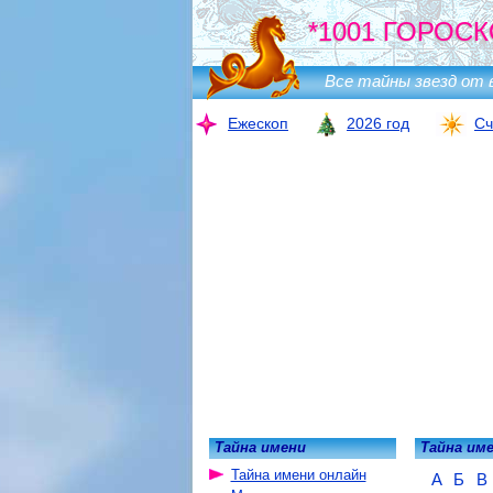
*1001 ГОРОСК
Все тайны звезд от 
Ежескоп
2026 год
Сч
Тайна имени
Тайна им
Тайна имени онлайн
А
Б
В