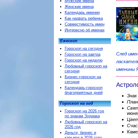
Мужские имена
Женские имена
Календарь именин
Как назвать ребенка
Совместимость имен
Интересно об именах
Ежескоп
Гороскоп на сегодня
След имен
Гороскоп на завтра
Гороскоп на неделю
ласкател
Любовный гороскоп на
именины 
сегодня
Бизнес-гороскоп на
сегодня
Астрол
Календарь-гороскоп
благоприятных дней
Знак
План
Гороскоп на год
Свят
Гороскоп на 2026 год
июня
по знакам Зодиака
Цвет
Любовный гороскоп на
Счас
2026 год
Каме
Деньги, бизнес и
карьера в 2026 году