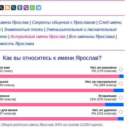
имени Ярослав
|
Секреты общения с Ярославом
|
След имени
и
|
Знаменитые тезки
|
Уменьшительные и ласкательные
ени
|
Астрология имени Ярослав
|
Все именины Ярослава
|
мость Ярослава
Как вы относитесь к имени Ярослав?
ое имя
Нет, не красивое
61 голос)
3% (179 голосов)
льное
Нет, не сексуальное
33 голоса)
7% (304 голоса)
енное
Устаревшее
18 голосов)
13% (576 голосов)
 для жизни
Нет, не удачное
97 голосов)
4% (216 голосов)
Общий рейтинг имени Ярослав: 94% на основе 21284 оценок.