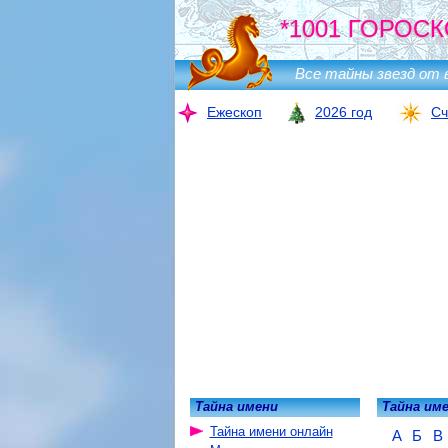
*1001 ГОРОСК
Все тайны звезд от 
Ежескоп
2026 год
Сч
Тайна имени
Тайна им
Тайна имени онлайн
А
Б
В