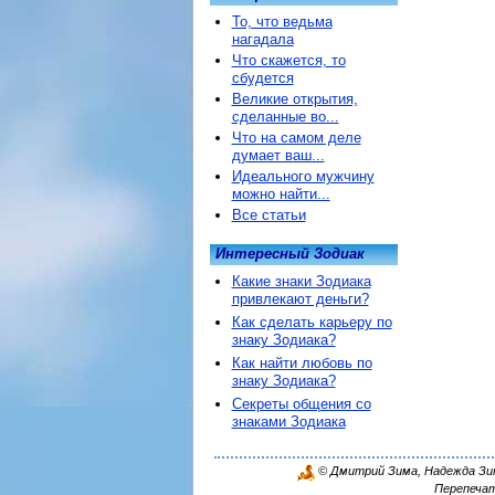
То, что ведьма
нагадала
Что скажется, то
сбудется
Великие открытия,
сделанные во...
Что на самом деле
думает ваш...
Идеального мужчину
можно найти...
Все статьи
Интересный Зодиак
Какие знаки Зодиака
привлекают деньги?
Как сделать карьеру по
знаку Зодиака?
Как найти любовь по
знаку Зодиака?
Секреты общения со
знаками Зодиака
© Дмитрий Зима, Надежда Зима
Перепечат