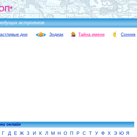
ОП*
ведущих астрологов
астливые дни
Зодиак
Тайна имени
Сонник
ени онлайн
Г
Д
Е
Ж
З
И
К
Л
М
Н
О
П
Р
С
Т
У
Ф
Х
Э
Ю
Я