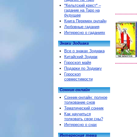
*Кельтский крест* –
гадание на Таро на
будущее
Книга Перемен онлайн
Любовные гадания
Интересно о гаданиях
Знаки Зодиака
Все о знаках Зодиака
Китайский Зодиак
Гороскоп майя
Подарки по Зодиаку
Гороскоп
совместимости
Сонник-онлайн
Сонник-онлайн: полное
толкование снов
Тематический сонник
Как научиться
толковать свои сны?
Интересно о снах
Интересная тема