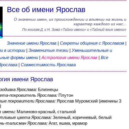
Все об имени Ярослав
О значении имен, их происхождении и влиянии на жизнь и
характер каждого из нас...
По книгам
Д. и Н. Зима
«
Тайна имени
» и «Тайный язык имени»
Значение имени Ярослав
|
Секреты общения с Ярославом
|
и в истории
|
Знаменитые тезки
|
Уменьшительные и
ьные формы имени
|
Астрология имени Ярослав
|
Все
Ярослава
|
Совместимость Ярослава
огия имени Ярослав
 зодиака Ярослава:
Близнецы
ета-покровитель Ярослава:
Плутон
ые покровители Ярослава:
Ярослав Муромский (именины 3
)
 имени:
Малиново-красный, стальной
тливые цвета Ярослава:
Зеленый, коричневый, белый
нь-талисман Ярослава:
Агат, яшма, мрамор