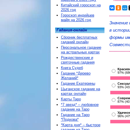
Китайский гороскоп на
2026 год
Гороскоп индейцев
майя на 2026 год
Значение 
в истори
Гадания-онлайн
формы им
Сборник бесплатных
гаданий онлайн
Совмести
Персональное гадание
на астральных картах
Рождественские и
святочные гадания
Книга Судеб
Красив
97% (68
Гадание *Дерево
Желаний*
Гадание Екатерины
Сексуа
93% (43
Цыганское гадание на
картах онлайн
Соврем
Карты Таро
87% (40
*7 звезд* – любовное
гадание на Таро
Удачное
Гадание на Таро
96% (47
*Подкова*
*Карта дня* – быстрое
гадание на Таро