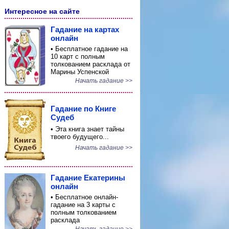
Интересное на сайте
Гадание на картах
онлайн
• Бесплатное гадание на
10 карт с полным
толкованием расклада от
Марины Успенской
Начать гадание >>
Гадание по Книге
Судеб
• Эта книга знает тайны
твоего будущего...
Начать гадание >>
Гадание Екатерины
онлайн
• Бесплатное онлайн-
гадание на 3 карты с
полным толкованием
расклада