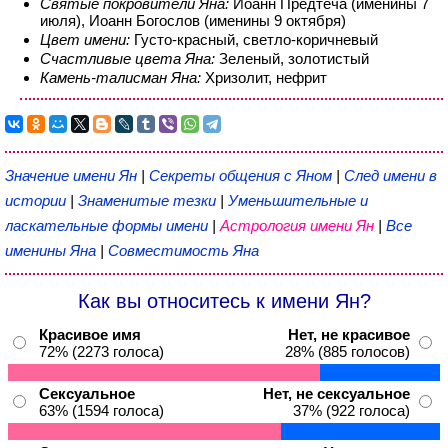
Святые покровители Яна:
Иоанн Предтеча (именины 7
июля), Иоанн Богослов (именины 9 октября)
Цвет имени:
Густо-красный, светло-коричневый
Счастливые цвета Яна:
Зеленый, золотистый
Камень-талисман Яна:
Хризолит, нефрит
Значение имени Ян
|
Секреты общения с Яном
|
След имени в
истории
|
Знаменитые тезки
|
Уменьшительные и
ласкательные формы имени
|
Астрология имени Ян
|
Все
именины Яна
|
Совместимость Яна
Как вы относитесь к имени Ян?
Красивое имя
Нет, не красивое
72% (2273 голоса)
28% (885 голосов)
Сексуальное
Нет, не сексуальное
63% (1594 голоса)
37% (922 голоса)