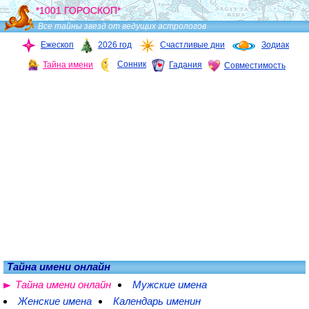
*1001 ГОРОСКОП*
Все тайны звезд от ведущих астрологов
Ежескоп
2026 год
Счастливые дни
Зодиак
Сонник
Тайна имени
Гадания
Совместимость
Тайна имени онлайн
Тайна имени онлайн
Мужские имена
Женские имена
Календарь именин