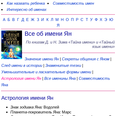
Как назвать ребенка
Совместимость имен
Интересно об именах
А
Б
В
Г
Д
Е
Ж
З
И
К
Л
М
Н
О
П
Р
С
Т
У
Ф
Х
Э
Ю
Я
Все об имени Ян
По книгам
Д. и Н. Зима
«
Тайна имени
» и «Тайный
язык имени»
Значение имени Ян
|
Секреты общения с Яном
|
След имени в истории
|
Знаменитые тезки
|
Уменьшительные и ласкательные формы имени
|
Астрология имени Ян
|
Все именины Яна
|
Совместимость
Яна
Астрология имени Ян
Знак зодиака Яна:
Водолей
Планета-покровитель Яна:
Марс