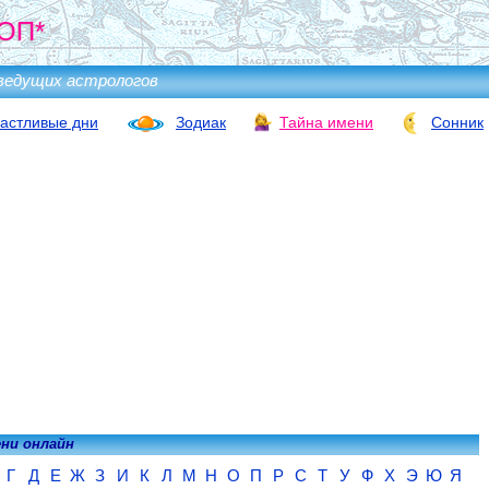
ОП*
ведущих астрологов
астливые дни
Зодиак
Тайна имени
Сонник
ени онлайн
Г
Д
Е
Ж
З
И
К
Л
М
Н
О
П
Р
С
Т
У
Ф
Х
Э
Ю
Я