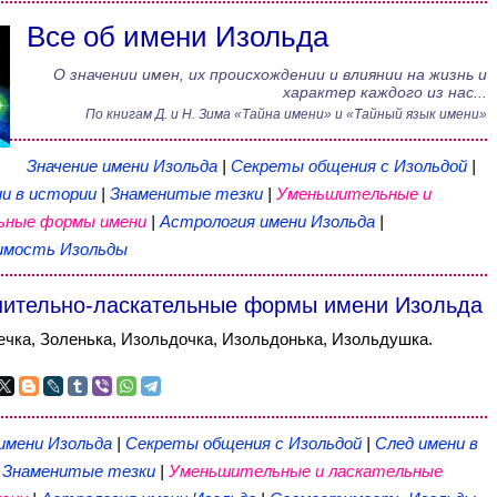
Все об имени Изольда
О значении имен, их происхождении и влиянии на жизнь и
характер каждого из нас...
По книгам
Д. и Н. Зима
«
Тайна имени
» и «Тайный язык имени»
Значение имени Изольда
|
Секреты общения с Изольдой
|
и в истории
|
Знаменитые тезки
|
Уменьшительные и
ьные формы имени
|
Астрология имени Изольда
|
мость Изольды
ительно-ласкательные формы имени Изольда
ечка, Золенька, Изольдочка, Изольдонька, Изольдушка.
имени Изольда
|
Секреты общения с Изольдой
|
След имени в
|
Знаменитые тезки
|
Уменьшительные и ласкательные