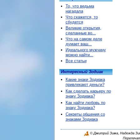
То, что ведьма
нагадала
Что скажется, то
сбудется
Великие открытия,
сделанные во...
Что на самом деле
думает ваш...
Идеального мужчину
можно найти...
Все статьи
Интересный Зодиак
Какие знаки Зодиака
привлекают деньги?
Как сделать карьеру по
знаку Зодиака?
Как найти любовь по
знаку Зодиака?
Секреты общения со
знаками Зодиака
© Дмитрий Зима, Надежда Зима
Перепечат