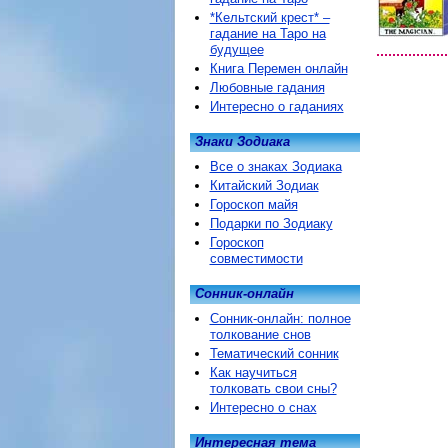
*Кельтский крест* –
гадание на Таро на
будущее
Книга Перемен онлайн
Любовные гадания
Интересно о гаданиях
Знаки Зодиака
Все о знаках Зодиака
Китайский Зодиак
Гороскоп майя
Подарки по Зодиаку
Гороскоп
совместимости
Сонник-онлайн
Сонник-онлайн: полное
толкование снов
Тематический сонник
Как научиться
толковать свои сны?
Интересно о снах
Интересная тема