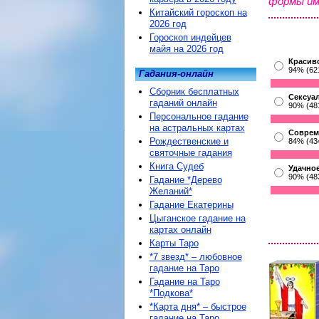
формы им
Китайский гороскоп на
2026 год
Гороскоп индейцев
майя на 2026 год
Красив
94% (62
Гадания-онлайн
Сборник бесплатных
Сексуа
гаданий онлайн
90% (48
Персональное гадание
на астральных картах
Соврем
Рождественские и
84% (43
святочные гадания
Книга Судеб
Удачное
90% (48
Гадание *Дерево
Желаний*
Гадание Екатерины
Цыганское гадание на
картах онлайн
Карты Таро
*7 звезд* – любовное
гадание на Таро
Гадание на Таро
*Подкова*
*Карта дня* – быстрое
гадание на Таро