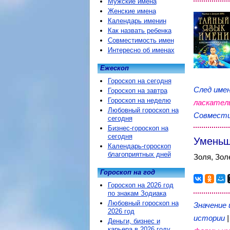
Мужские имена
Женские имена
Календарь именин
Как назвать ребенка
Совместимость имен
Интересно об именах
Ежескоп
Гороскоп на сегодня
След имен
Гороскоп на завтра
Гороскоп на неделю
ласкател
Любовный гороскоп на
Совмести
сегодня
Бизнес-гороскоп на
сегодня
Уменьш
Календарь-гороскоп
благоприятных дней
Золя, Зол
Гороскоп на год
Гороскоп на 2026 год
по знакам Зодиака
Любовный гороскоп на
Значение 
2026 год
истории
Деньги, бизнес и
карьера в 2026 году