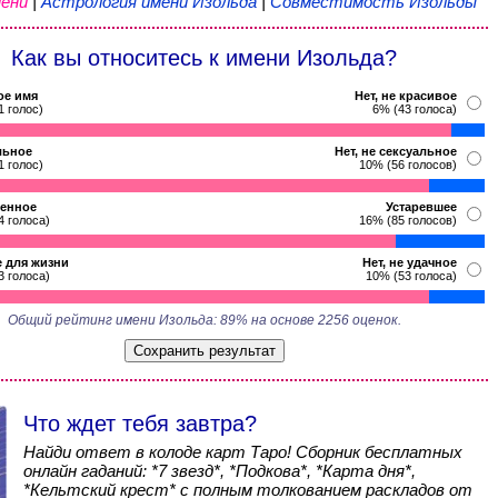
ени
|
Астрология имени Изольда
|
Совместимость Изольды
Как вы относитесь к имени Изольда?
ое имя
Нет, не красивое
1 голос)
6% (43 голоса)
льное
Нет, не сексуальное
1 голос)
10% (56 голосов)
енное
Устаревшее
4 голоса)
16% (85 голосов)
 для жизни
Нет, не удачное
3 голоса)
10% (53 голоса)
Общий рейтинг имени Изольда: 89% на основе 2256 оценок.
Что ждет тебя завтра?
Найди ответ в колоде карт Таро! Сборник бесплатных
онлайн гаданий: *7 звезд*, *Подкова*, *Карта дня*,
*Кельтский крест* с полным толкованием раскладов от