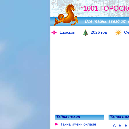
*1001 ГОРОСК
Все тайны звезд от 
Ежескоп
2026 год
Сч
Тайна имени
Тайна им
Тайна имени онлайн
А
Б
В