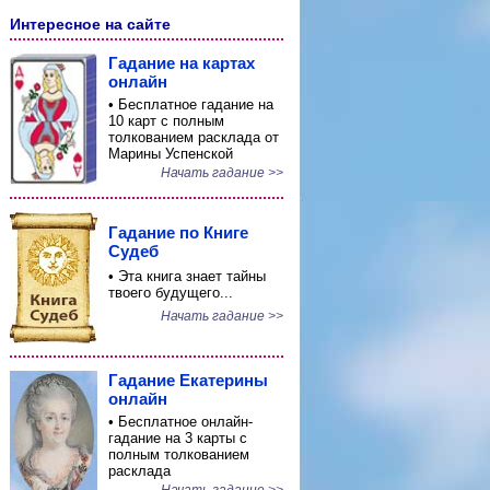
Интересное на сайте
Гадание на картах
онлайн
• Бесплатное гадание на
10 карт с полным
толкованием расклада от
Марины Успенской
Начать гадание >>
Гадание по Книге
Судеб
• Эта книга знает тайны
твоего будущего...
Начать гадание >>
Гадание Екатерины
онлайн
• Бесплатное онлайн-
гадание на 3 карты с
полным толкованием
расклада