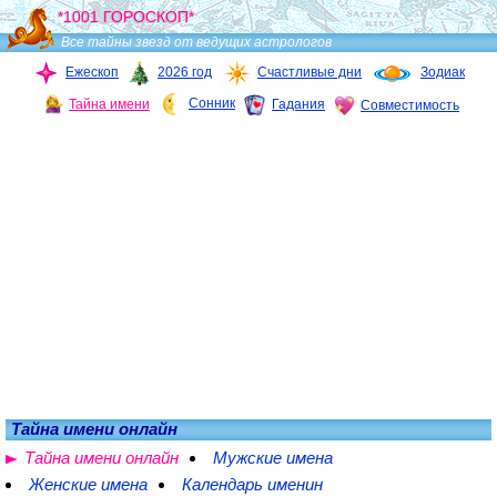
*1001 ГОРОСКОП*
Все тайны звезд от ведущих астрологов
Ежескоп
2026 год
Счастливые дни
Зодиак
Сонник
Тайна имени
Гадания
Совместимость
Тайна имени онлайн
Тайна имени онлайн
Мужские имена
Женские имена
Календарь именин