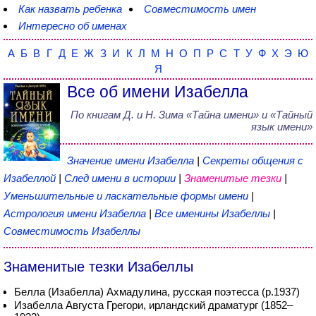
Как назвать ребенка
Совместимость имен
Интересно об именах
А
Б
В
Г
Д
Е
Ж
З
И
К
Л
М
Н
О
П
Р
С
Т
У
Ф
Х
Э
Ю
Я
Все об имени Изабелла
По книгам
Д. и Н. Зима
«
Тайна имени
» и «Тайный
язык имени»
Значение имени Изабелла
|
Секреты общения с
Изабеллой
|
След имени в истории
|
Знаменитые тезки
|
Уменьшительные и ласкательные формы имени
|
Астрология имени Изабелла
|
Все именины Изабеллы
|
Совместимость Изабеллы
Знаменитые тезки Изабеллы
Белла (Изабелла) Ахмадулина, русская поэтесса (р.1937)
Изабелла Августа Грегори, ирландский драматург (1852–