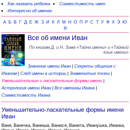
Как назвать ребенка
Совместимость имен
Интересно об именах
А
Б
В
Г
Д
Е
Ж
З
И
К
Л
М
Н
О
П
Р
С
Т
У
Ф
Х
Э
Ю
Я
Все об имени Иван
По книгам
Д. и Н. Зима
«
Тайна имени
» и «Тайный
язык имени»
Значение имени Иван
|
Секреты общения с
Иваном
|
След имени в истории
|
Знаменитые тезки
|
Уменьшительные и ласкательные формы имени
|
Астрология имени Иван
|
Все именины Ивана
|
Совместимость Ивана
Уменьшительно-ласкательные формы имени
Иван
Ваня, Ванечка, Ванюша, Ванюся, Ванюта, Иванушка, Иванка,