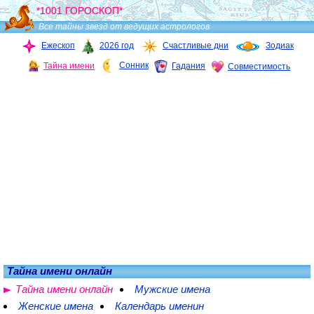
*1001 ГОРОСКОП*
Все тайны звезд от ведущих астрологов
Ежескоп
2026 год
Счастливые дни
Зодиак
Сонник
Тайна имени
Гадания
Совместимость
Тайна имени онлайн
Тайна имени онлайн
Мужские имена
Женские имена
Календарь именин