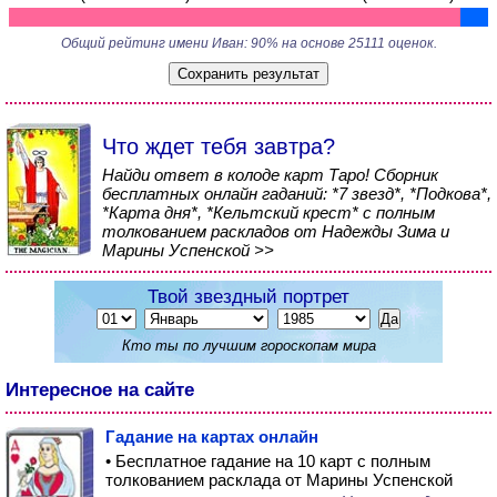
Общий рейтинг имени Иван: 90% на основе 25111 оценок.
Что ждет тебя завтра?
Найди ответ в колоде карт Таро! Сборник
бесплатных онлайн гаданий: *7 звезд*, *Подкова*,
*Карта дня*, *Кельтский крест* с полным
толкованием раскладов от Надежды Зима и
Марины Успенской >>
Твой звездный портрет
Кто ты по лучшим гороскопам мира
Интересное на сайте
Гадание на картах онлайн
• Бесплатное гадание на 10 карт с полным
толкованием расклада от Марины Успенской