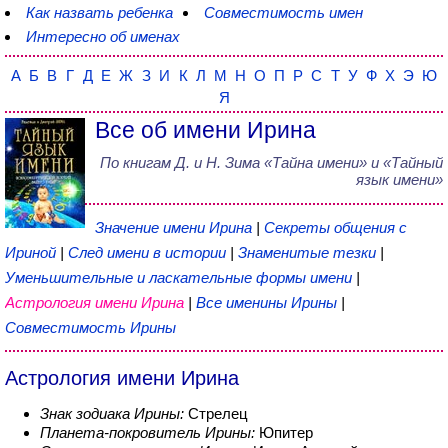
Как назвать ребенка
Совместимость имен
Интересно об именах
А
Б
В
Г
Д
Е
Ж
З
И
К
Л
М
Н
О
П
Р
С
Т
У
Ф
Х
Э
Ю
Я
Все об имени Ирина
По книгам
Д. и Н. Зима
«
Тайна имени
» и «Тайный
язык имени»
Значение имени Ирина
|
Секреты общения с
Ириной
|
След имени в истории
|
Знаменитые тезки
|
Уменьшительные и ласкательные формы имени
|
Астрология имени Ирина
|
Все именины Ирины
|
Совместимость Ирины
Астрология имени Ирина
Знак зодиака Ирины:
Стрелец
Планета-покровитель Ирины:
Юпитер