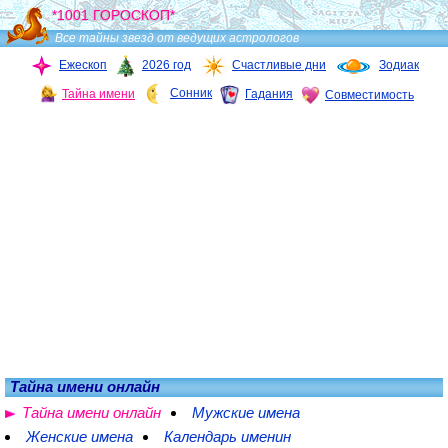
*1001 ГОРОСКОП*
Все тайны звезд от ведущих астрологов
Ежескоп
2026 год
Счастливые дни
Зодиак
Сонник
Тайна имени
Гадания
Совместимость
Тайна имени онлайн
Тайна имени онлайн
Мужские имена
Женские имена
Календарь именин