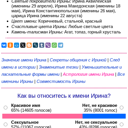
Святые покровители Ирины:
Ирина Аквилейская
(именины 29 апреля), Ирина Македонская (именины 18
мая), Ирина Константинопольская (именины 26 мая),
царица Ирина (именины 22 августа)
Цвет имени:
Коричневый, стальной, красный
Счастливые цвета Ирины:
Любые светлые цвета
Камень-талисман Ирины:
Агат, топаз, горный хрусталь
Значение имени Ирина
|
Секреты общения с Ириной
|
След
имени в истории
|
Знаменитые тезки
|
Уменьшительные и
ласкательные формы имени
|
Астрология имени Ирина
|
Все
именины Ирины
|
Совместимость Ирины
Как вы относитесь к имени Ирина?
Красивое имя
Нет, не красивое
65% (14605 голосов)
35% (8001 голос)
Сексуальное
Нет, не сексуальное
57% (11067 голосов)
43% (8286 голосов)