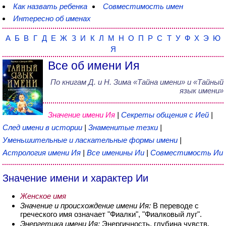
Как назвать ребенка
Совместимость имен
Интересно об именах
А
Б
В
Г
Д
Е
Ж
З
И
К
Л
М
Н
О
П
Р
С
Т
У
Ф
Х
Э
Ю
Я
Все об имени Ия
По книгам
Д. и Н. Зима
«
Тайна имени
» и «Тайный
язык имени»
Значение имени Ия
|
Секреты общения с Ией
|
След имени в истории
|
Знаменитые тезки
|
Уменьшительные и ласкательные формы имени
|
Астрология имени Ия
|
Все именины Ии
|
Совместимость Ии
Значение имени и характер Ии
Женское имя
Значение и происхождение имени Ия:
В переводе с
греческого имя означает "Фиалки", "Фиалковый луг".
Энергетика имени Ия:
Энергичность, глубина чувств,