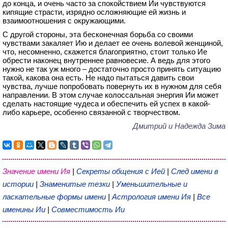
до конца, и очень часто за спокойствием Ии чувствуются
кипящие страсти, изрядно осложняющие ей жизнь и
взаимоотношения с окружающими.
С другой стороны, эта бесконечная борьба со своими
чувствами закаляет Ию и делает ее очень волевой женщиной,
что, несомненно, скажется благоприятно, стоит только Ие
обрести наконец внутреннее равновесие. А ведь для этого
нужно не так уж много – достаточно просто принять ситуацию
такой, какова она есть. Не надо пытаться давить свои
чувства, лучше попробовать повернуть их в нужном для себя
направлении. В этом случае колоссальная энергия Ии может
сделать настоящие чудеса и обеспечить ей успех в какой-
либо карьере, особенно связанной с творчеством.
Дмитрий и Надежда Зима
Значение имени Ия
|
Секреты общения с Ией
|
След имени в
истории
|
Знаменитые тезки
|
Уменьшительные и
ласкательные формы имени
|
Астрология имени Ия
|
Все
именины Ии
|
Совместимость Ии