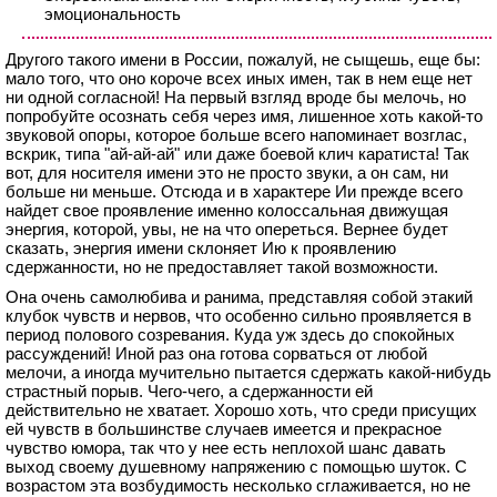
эмоциональность
Другого такого имени в России, пожалуй, не сыщешь, еще бы:
мало того, что оно короче всех иных имен, так в нем еще нет
ни одной согласной! На первый взгляд вроде бы мелочь, но
попробуйте осознать себя через имя, лишенное хоть какой-то
звуковой опоры, которое больше всего напоминает возглас,
вскрик, типа "ай-ай-ай" или даже боевой клич каратиста! Так
вот, для носителя имени это не просто звуки, а он сам, ни
больше ни меньше. Отсюда и в характере Ии прежде всего
найдет свое проявление именно колоссальная движущая
энергия, которой, увы, не на что опереться. Вернее будет
сказать, энергия имени склоняет Ию к проявлению
сдержанности, но не предоставляет такой возможности.
Она очень самолюбива и ранима, представляя собой этакий
клубок чувств и нервов, что особенно сильно проявляется в
период полового созревания. Куда уж здесь до спокойных
рассуждений! Иной раз она готова сорваться от любой
мелочи, а иногда мучительно пытается сдержать какой-нибудь
страстный порыв. Чего-чего, а сдержанности ей
действительно не хватает. Хорошо хоть, что среди присущих
ей чувств в большинстве случаев имеется и прекрасное
чувство юмора, так что у нее есть неплохой шанс давать
выход своему душевному напряжению с помощью шуток. С
возрастом эта возбудимость несколько сглаживается, но не