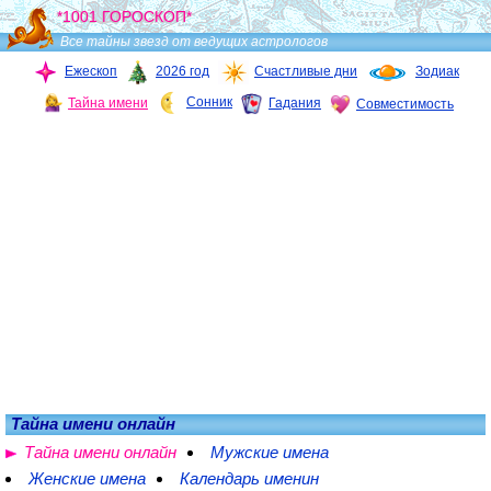
*1001 ГОРОСКОП*
Все тайны звезд от ведущих астрологов
Ежескоп
2026 год
Счастливые дни
Зодиак
Сонник
Тайна имени
Гадания
Совместимость
Тайна имени онлайн
Тайна имени онлайн
Мужские имена
Женские имена
Календарь именин