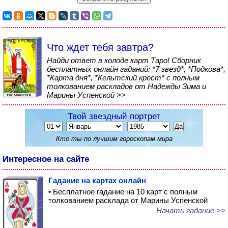
Что ждет тебя завтра?
Найди ответ в колоде карт Таро! Сборник
бесплатных онлайн гаданий: *7 звезд*, *Подкова*,
*Карта дня*, *Кельтский крест* с полным
толкованием раскладов от Надежды Зима и
Марины Успенской >>
Твой звездный портрет
Кто ты по лучшим гороскопам мира
Интересное на сайте
Гадание на картах онлайн
• Бесплатное гадание на 10 карт с полным
толкованием расклада от Марины Успенской
Начать гадание >>