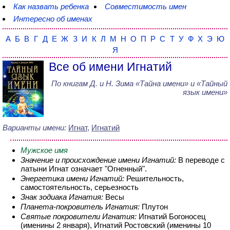
Как назвать ребенка
Совместимость имен
Интересно об именах
А
Б
В
Г
Д
Е
Ж
З
И
К
Л
М
Н
О
П
Р
С
Т
У
Ф
Х
Э
Ю
Я
Все об имени Игнатий
По книгам
Д. и Н. Зима
«
Тайна имени
» и «Тайный
язык имени»
Варианты имени:
Игнат
,
Игнатий
Мужское имя
Значение и происхождение имени Игнатий:
В переводе с
латыни Игнат означает "Огненный".
Энергетика имени Игнатий:
Решительность,
самостоятельность, серьезность
Знак зодиака Игнатия:
Весы
Планета-покровитель Игнатия:
Плутон
Святые покровители Игнатия:
Игнатий Богоносец
(именины 2 января), Игнатий Ростовский (именины 10