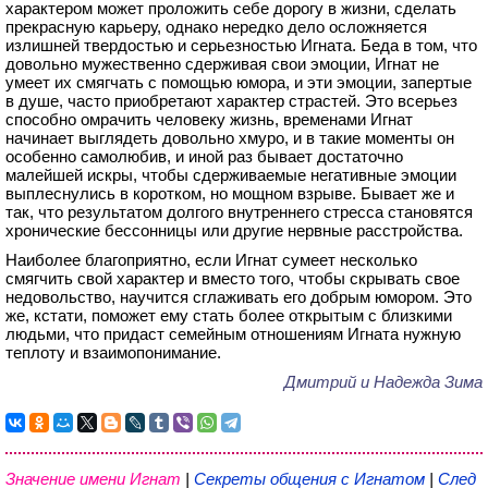
характером может проложить себе дорогу в жизни, сделать
прекрасную карьеру, однако нередко дело осложняется
излишней твердостью и серьезностью Игната. Беда в том, что
довольно мужественно сдерживая свои эмоции, Игнат не
умеет их смягчать с помощью юмора, и эти эмоции, запертые
в душе, часто приобретают характер страстей. Это всерьез
способно омрачить человеку жизнь, временами Игнат
начинает выглядеть довольно хмуро, и в такие моменты он
особенно самолюбив, и иной раз бывает достаточно
малейшей искры, чтобы сдерживаемые негативные эмоции
выплеснулись в коротком, но мощном взрыве. Бывает же и
так, что результатом долгого внутреннего стресса становятся
хронические бессонницы или другие нервные расстройства.
Наиболее благоприятно, если Игнат сумеет несколько
смягчить свой характер и вместо того, чтобы скрывать свое
недовольство, научится сглаживать его добрым юмором. Это
же, кстати, поможет ему стать более открытым с близкими
людьми, что придаст семейным отношениям Игната нужную
теплоту и взаимопонимание.
Дмитрий и Надежда Зима
Значение имени Игнат
|
Секреты общения с Игнатом
|
След