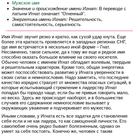
Мужское имя
Значение и происхождение имени Игнат:
В переводе с
латыни Игнат означает "Огненный".
Энергетика имени Игнат:
Решительность,
самостоятельность, серьезность
Имя Игнат звучит резко и кратко, как сухой удар кнута. Еще
более эта краткость проявляется в западных регионах СНГ,
где имя встречается в несколько иной форме – Гнат.
Несомненно, такое сильное, да к тому же еще и редкое имя
способно оказать большое влияние на своего носителя.
Обычно человек с именем Игнат обладает волевым, твердым
и решительным характером. Кроме того, общая энергетика
может поспособствовать развитию у Игната уверенности в
своих силах и немногословия. Надо заметить, что последнее
качество изрядно страхует от множества опасных ситуаций, в
которые испытывающий стремление к лидерству Игнат
попадал бы гораздо чаще, если бы не привык говорить мало,
но веско. Здесь же происходит наоборот, и в большинстве
случаев его сдержанное немногословие вызывает у
окружающих уважение и подчеркивает его мужество.
Иными словами, у Игната есть все задатки для становления
себя если и не как лидера, то как самоценной личности. Его
самолюбие очень редко бывает болезненным, однако он
умеет за себя постоять. Конечно же, человек с таким