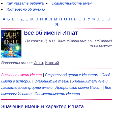
Как назвать ребенка
Совместимость имен
Интересно об именах
А
Б
В
Г
Д
Е
Ж
З
И
К
Л
М
Н
О
П
Р
С
Т
У
Ф
Х
Э
Ю
Я
Все об имени Игнат
По книгам
Д. и Н. Зима
«
Тайна имени
» и «Тайный
язык имени»
Варианты имени:
Игнат
,
Игнатий
Значение имени Игнат
|
Секреты общения с Игнатом
|
След
имени в истории
|
Знаменитые тезки
|
Уменьшительные и
ласкательные формы имени
|
Астрология имени Игнат
|
Все
именины Игната
|
Совместимость Игната
Значение имени и характер Игната