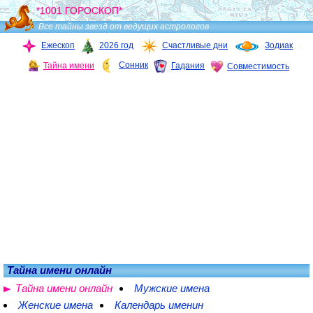
*1001 ГОРОСКОП*
Все тайны звезд от ведущих астрологов
Ежескоп
2026 год
Счастливые дни
Зодиак
Сонник
Тайна имени
Гадания
Совместимость
Тайна имени онлайн
Тайна имени онлайн
Мужские имена
Женские имена
Календарь именин