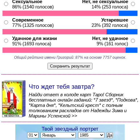
Сексуальное
Нет, не сексуальное
86% (1540 голосов)
14% (253 голоса)
Современное
Устаревшее
77% (1325 голосов)
23% (392 голоса)
Удачное для жизни
Нет, не удачное
91% (1693 голоса)
9% (161 голос)
Общий рейтинг имени Григорий: 87% на основе 7757 оценок.
Что ждет тебя завтра?
Найди ответ в колоде карт Таро! Сборник
бесплатных онлайн гаданий: *7 звезд*, *Подкова*,
*Карта дня*, *Кельтский крест* с полным
толкованием раскладов от Надежды Зима и
Марины Успенской >>
Твой звездный портрет