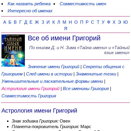
Как назвать ребенка
Совместимость имен
Интересно об именах
А
Б
В
Г
Д
Е
Ж
З
И
К
Л
М
Н
О
П
Р
С
Т
У
Ф
Х
Э
Ю
Я
Все об имени Григорий
По книгам
Д. и Н. Зима
«
Тайна имени
» и «Тайный
язык имени»
Значение имени Григорий
|
Секреты общения с
Григорием
|
След имени в истории
|
Знаменитые тезки
|
Уменьшительные и ласкательные формы имени
|
Астрология имени Григорий
|
Все именины Григория
|
Совместимость Григория
Астрология имени Григорий
Знак зодиака Григория:
Овен
Планета-покровитель Григория:
Марс