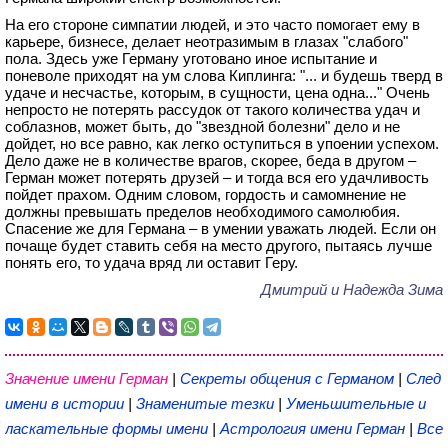
На его стороне симпатии людей, и это часто помогает ему в
карьере, бизнесе, делает неотразимым в глазах "слабого"
пола. Здесь уже Герману уготовано иное испытание и
поневоле приходят на ум слова Киплинга: "... и будешь тверд в
удаче и несчастье, которым, в сущности, цена одна..." Очень
непросто не потерять рассудок от такого количества удач и
соблазнов, может быть, до "звездной болезни" дело и не
дойдет, но все равно, как легко оступиться в упоении успехом.
Дело даже не в количестве врагов, скорее, беда в другом –
Герман может потерять друзей – и тогда вся его удачливость
пойдет прахом. Одним словом, гордость и самомнение не
должны превышать пределов необходимого самолюбия.
Спасение же для Германа – в умении уважать людей. Если он
почаще будет ставить себя на место другого, пытаясь лучше
понять его, то удача вряд ли оставит Геру.
Дмитрий и Надежда Зима
Значение имени Герман
|
Секреты общения с Германом
|
След
имени в истории
|
Знаменитые тезки
|
Уменьшительные и
ласкательные формы имени
|
Астрология имени Герман
|
Все