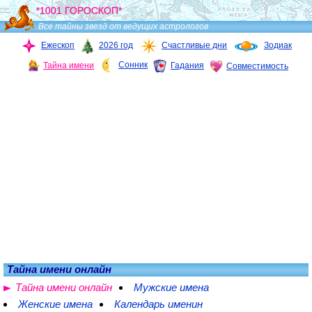
*1001 ГОРОСКОП*
Все тайны звезд от ведущих астрологов
Ежескоп
2026 год
Счастливые дни
Зодиак
Сонник
Тайна имени
Гадания
Совместимость
Тайна имени онлайн
Тайна имени онлайн
Мужские имена
Женские имена
Календарь именин