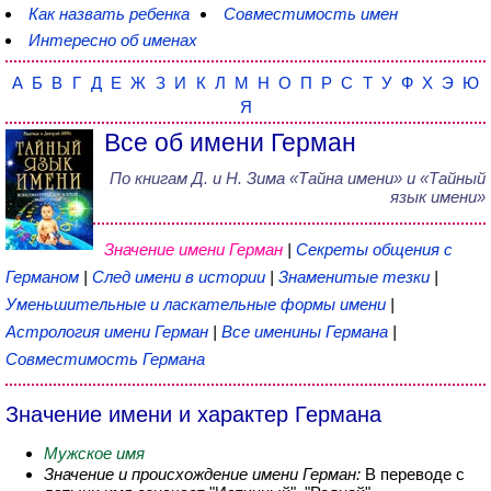
Как назвать ребенка
Совместимость имен
Интересно об именах
А
Б
В
Г
Д
Е
Ж
З
И
К
Л
М
Н
О
П
Р
С
Т
У
Ф
Х
Э
Ю
Я
Все об имени Герман
По книгам
Д. и Н. Зима
«
Тайна имени
» и «Тайный
язык имени»
Значение имени Герман
|
Секреты общения с
Германом
|
След имени в истории
|
Знаменитые тезки
|
Уменьшительные и ласкательные формы имени
|
Астрология имени Герман
|
Все именины Германа
|
Совместимость Германа
Значение имени и характер Германа
Мужское имя
Значение и происхождение имени Герман:
В переводе с