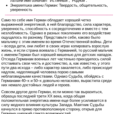
латыни имя означает "Истинный", "Родной".
Энергетика имени Герман:
Твердость, общительность,
уверенность
Само по себе имя Герман обладает хорошей четко
выраженной энергетикой, в ней благородство, сила характера,
уверенность, способность к сосредоточению и вместе с тем
незлобливость. Однако в разных поколениях его воздействие
ощущалось по разному. Представьте себе, каково было
мальчику с этим именем во время Отечественной войны. Дети
– всегда дети, они любят в своих играх копировать взрослую
жизнь, и если страна воевала с Германией, то русский мальчик
с именем Герман был хорошей мишенью для детских нападок.
Отсюда Германам военных лет частенько приходилось силой
отстаивать свои честь и достоинство, а, как известно, у этого
пути два исхода – либо характер закаляется, либо происходит
надлом, наделяющий человека порою самыми
неблаговидными качествами. Однако Судьба, обойдясь с
Германами 40–х и 50–х довольно неласково, вырастила среди
них немало достойных людей и героев.
Совсем другое дело Герман, если можно так выразиться,
образца последней трети ХХ века, когда общая
положительная энергетика имени еще более усиливается в
силу модного влияния культуры Запада. Маятник Судьбы
качнулся в прямо противоположную сторону, открыв для
Германа широкий спектр возможностей.