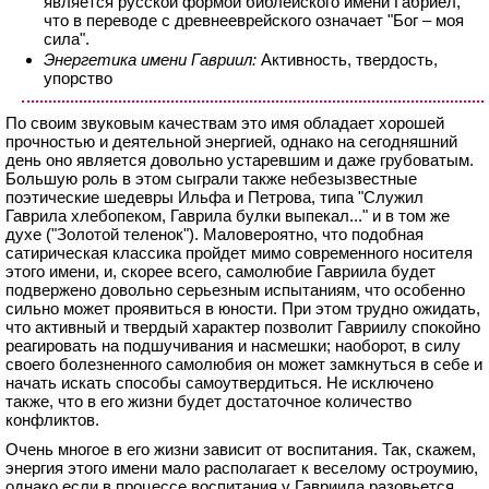
является русской формой библейского имени Габриел,
что в переводе с древнееврейского означает "Бог – моя
сила".
Энергетика имени Гавриил:
Активность, твердость,
упорство
По своим звуковым качествам это имя обладает хорошей
прочностью и деятельной энергией, однако на сегодняшний
день оно является довольно устаревшим и даже грубоватым.
Большую роль в этом сыграли также небезызвестные
поэтические шедевры Ильфа и Петрова, типа "Служил
Гаврила хлебопеком, Гаврила булки выпекал..." и в том же
духе ("Золотой теленок"). Маловероятно, что подобная
сатирическая классика пройдет мимо современного носителя
этого имени, и, скорее всего, самолюбие Гавриила будет
подвержено довольно серьезным испытаниям, что особенно
сильно может проявиться в юности. При этом трудно ожидать,
что активный и твердый характер позволит Гавриилу спокойно
реагировать на подшучивания и насмешки; наоборот, в силу
своего болезненного самолюбия он может замкнуться в себе и
начать искать способы самоутвердиться. Не исключено
также, что в его жизни будет достаточное количество
конфликтов.
Очень многое в его жизни зависит от воспитания. Так, скажем,
энергия этого имени мало располагает к веселому остроумию,
однако если в процессе воспитания у Гавриила разовьется