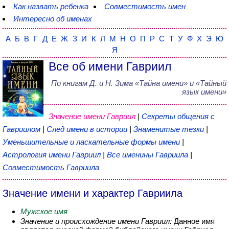
Как назвать ребенка
Совместимость имен
Интересно об именах
А
Б
В
Г
Д
Е
Ж
З
И
К
Л
М
Н
О
П
Р
С
Т
У
Ф
Х
Э
Ю
Я
Все об имени Гавриил
По книгам
Д. и Н. Зима
«
Тайна имени
» и «Тайный
язык имени»
Значение имени Гавриил
|
Секреты общения с
Гавриилом
|
След имени в истории
|
Знаменитые тезки
|
Уменьшительные и ласкательные формы имени
|
Астрология имени Гавриил
|
Все именины Гавриила
|
Совместимость Гавриила
Значение имени и характер Гавриила
Мужское имя
Значение и происхождение имени Гавриил:
Данное имя