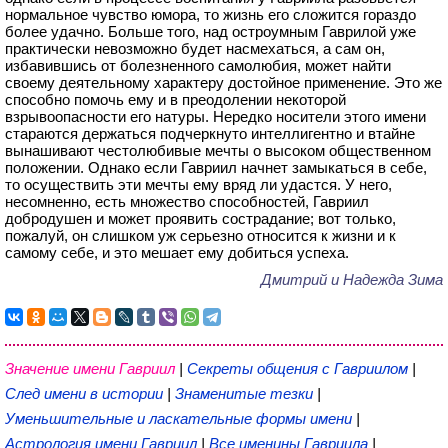
нормальное чувство юмора, то жизнь его сложится гораздо
более удачно. Больше того, над остроумным Гаврилой уже
практически невозможно будет насмехаться, а сам он,
избавившись от болезненного самолюбия, может найти
своему деятельному характеру достойное применение. Это же
способно помочь ему и в преодолении некоторой
взрывоопасности его натуры. Нередко носители этого имени
стараются держаться подчеркнуто интеллигентно и втайне
вынашивают честолюбивые мечты о высоком общественном
положении. Однако если Гавриил начнет замыкаться в себе,
то осуществить эти мечты ему вряд ли удастся. У него,
несомненно, есть множество способностей, Гавриил
добродушен и может проявить сострадание; вот только,
пожалуй, он слишком уж серьезно относится к жизни и к
самому себе, и это мешает ему добиться успеха.
Дмитрий и Надежда Зима
Значение имени Гавриил
|
Секреты общения с Гавриилом
|
След имени в истории
|
Знаменитые тезки
|
Уменьшительные и ласкательные формы имени
|
Астрология имени Гавриил
|
Все именины Гавриила
|