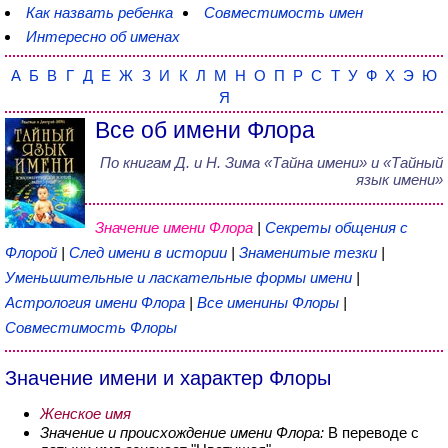
Как назвать ребенка
Совместимость имен
Интересно об именах
А
Б
В
Г
Д
Е
Ж
З
И
К
Л
М
Н
О
П
Р
С
Т
У
Ф
Х
Э
Ю
Я
Все об имени Флора
По книгам
Д. и Н. Зима
«
Тайна имени
» и «Тайный
язык имени»
Значение имени Флора
|
Секреты общения с
Флорой
|
След имени в истории
|
Знаменитые тезки
|
Уменьшительные и ласкательные формы имени
|
Астрология имени Флора
|
Все именины Флоры
|
Совместимость Флоры
Значение имени и характер Флоры
Женское имя
Значение и происхождение имени Флора:
В переводе с