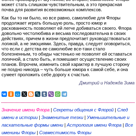
может стать слишком чувствительным, а это прекрасная
почва для развития всевозможных комплексов.
Как бы то ни было, но все равно, самолюбие для Флоры
продолжает играть большую роль, просто юмор и
раскованность позволяют ей легче добиваться своего. Флора
довольно честолюбива и весьма последовательна в своих
действиях, причем в жизни предпочитает руководствоваться
логикой, а не эмоциями. Здесь, правда, следует оговориться,
что если с детства ее самолюбие все-таки стало
болезненным, то обиды частенько не позволят ей оставаться
логичной, а стало быть, и помешают осуществлению своих
планов. Впрочем, изменить свой характер в лучшую сторону
не поздно никогда – чуть больше юмора к самой себе, и она
сумеет проложить себе дорогу к счастью.
Дмитрий и Надежда Зима
Значение имени Флора
|
Секреты общения с Флорой
|
След
имени в истории
|
Знаменитые тезки
|
Уменьшительные и
ласкательные формы имени
|
Астрология имени Флора
|
Все
именины Флоры
|
Совместимость Флоры