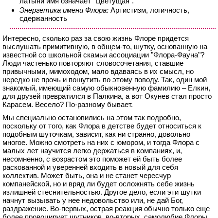
латыни имя означает "Цветущая".
Энергетика имени Флора:
Артистизм, логичность,
сдержанность
Интересно, сколько раз за свою жизнь Флоре придется
выслушать примитивную, в общем-то, шутку, основанную на
известной со школьной скамьи ассоциации "Флора-Фауна"?
Люди частенько повторяют словосочетания, ставшие
привычными, мимоходом, мало вдаваясь в их смысл, но
нередко не прочь и пошутить по этому поводу. Так, один мой
знакомый, имеющий самую обыкновенную фамилию – Елкин,
для друзей превратился в Палкина, а вот Окунев стал просто
Карасем. Весело? По-разному бывает.
Мы специально остановились на этом так подробно,
поскольку от того, как Флора в детстве будет относиться к
подобным шуточкам, зависит, как ни странно, довольно
многое. Можно смотреть на них с юмором, и тогда Флора с
малых лет научится легко держаться в компаниях, и,
несомненно, с возрастом это поможет ей быть более
раскованной и уверенней входить в новый для себя
коллектив. Может быть, она и не станет чересчур
компанейской, но и вряд ли будет осложнять себе жизнь
излишней стеснительностью. Другое дело, если эти шутки
начнут вызывать у нее недовольство или, не дай Бог,
раздражение. Во-первых, острая реакция обычно только еще
более провоцирует шутников, во-вторых, самолюбие Флоры