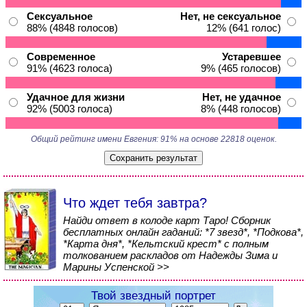
Сексуальное
Нет, не сексуальное
88% (4848 голосов)
12% (641 голос)
Современное
Устаревшее
91% (4623 голоса)
9% (465 голосов)
Удачное для жизни
Нет, не удачное
92% (5003 голоса)
8% (448 голосов)
Общий рейтинг имени Евгения: 91% на основе 22818 оценок.
Что ждет тебя завтра?
Найди ответ в колоде карт Таро! Сборник
бесплатных онлайн гаданий: *7 звезд*, *Подкова*,
*Карта дня*, *Кельтский крест* с полным
толкованием раскладов от Надежды Зима и
Марины Успенской >>
Твой звездный портрет