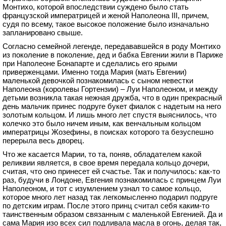
Монтихо, которой впоследствии суждено было стать
французской императрицей и женой Наполеона III, причем,
судя по всему, такое высокое положение было изначально
запланировано свыше.
Согласно семейной легенде, передававшейся в роду Монтихо
из поколение в поколение, дед и бабка Евгении жили в Париже
при Наполеоне Бонапарте и сделались его ярыми
приверженцами. Именно тогда Мария (мать Евгении)
маленькой девочкой познакомилась с сыном невестки
Наполеона (королевы Гортензии) – Луи Наполеоном, и между
детьми возникла такая нежная дружба, что в один прекрасный
день мальчик принес подруге букет фиалок с надетым на него
золотым кольцом. И лишь много лет спустя выяснилось, что
колечко это было ничем иным, как венчальным кольцом
императрицы Жозефины, в поисках которого та безуспешно
перерыла весь дворец.
Что же касается Марии, то та, поняв, обладателем какой
реликвии является, в свое время передала кольцо дочери,
считая, что оно принесет ей счастье. Так и получилось: как-то
раз, будучи в Лондоне, Евгения познакомилась с принцем Луи
Наполеоном, и тот с изумлением узнал то самое кольцо,
которое много лет назад так легкомысленно подарил подруге
по детским играм. После этого принц считал себя каким-то
таинственным образом связанным с маленькой Евгенией. Да и
сама Мария изо всех сил подливала масла в огонь, делая так,