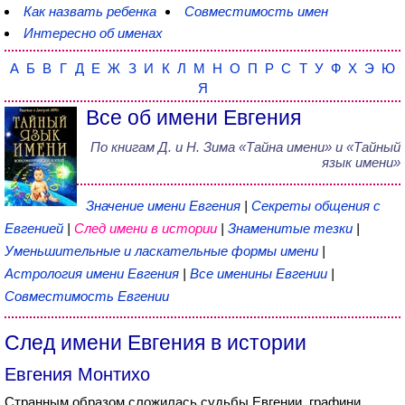
Как назвать ребенка
Совместимость имен
Интересно об именах
А
Б
В
Г
Д
Е
Ж
З
И
К
Л
М
Н
О
П
Р
С
Т
У
Ф
Х
Э
Ю
Я
Все об имени Евгения
По книгам
Д. и Н. Зима
«
Тайна имени
» и «Тайный
язык имени»
Значение имени Евгения
|
Секреты общения с
Евгенией
|
След имени в истории
|
Знаменитые тезки
|
Уменьшительные и ласкательные формы имени
|
Астрология имени Евгения
|
Все именины Евгении
|
Совместимость Евгении
След имени Евгения в истории
Евгения Монтихо
Странным образом сложилась судьбы Евгении, графини