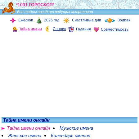
*1001 ГОРОСКОП*
Все тайны звезд от ведущих астрологов
Ежескоп
2026 год
Счастливые дни
Зодиак
Сонник
Тайна имени
Гадания
Совместимость
Тайна имени онлайн
Тайна имени онлайн
Мужские имена
Женские имена
Календарь именин