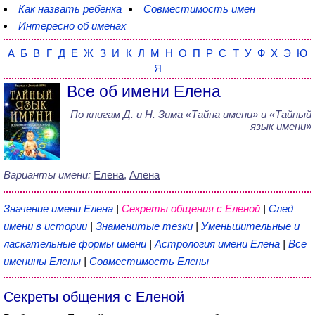
Как назвать ребенка
Совместимость имен
Интересно об именах
А
Б
В
Г
Д
Е
Ж
З
И
К
Л
М
Н
О
П
Р
С
Т
У
Ф
Х
Э
Ю
Я
Все об имени Елена
По книгам
Д. и Н. Зима
«
Тайна имени
» и «Тайный
язык имени»
Варианты имени:
Елена
,
Алена
Значение имени Елена
|
Секреты общения с Еленой
|
След
имени в истории
|
Знаменитые тезки
|
Уменьшительные и
ласкательные формы имени
|
Астрология имени Елена
|
Все
именины Елены
|
Совместимость Елены
Секреты общения с Еленой