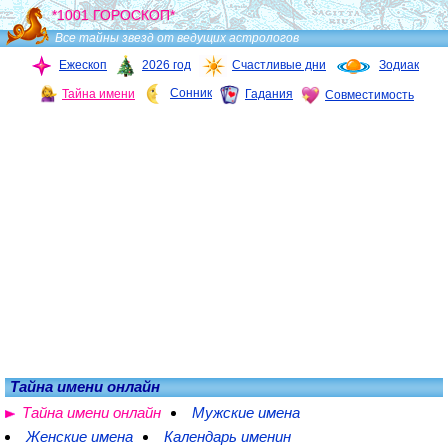
*1001 ГОРОСКОП*
Все тайны звезд от ведущих астрологов
Ежескоп
2026 год
Счастливые дни
Зодиак
Сонник
Тайна имени
Гадания
Совместимость
Тайна имени онлайн
Тайна имени онлайн
Мужские имена
Женские имена
Календарь именин