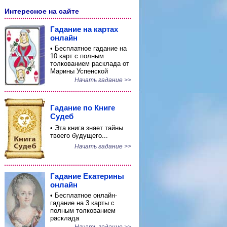
Интересное на сайте
Гадание на картах
онлайн
• Бесплатное гадание на
10 карт с полным
толкованием расклада от
Марины Успенской
Начать гадание >>
Гадание по Книге
Судеб
• Эта книга знает тайны
твоего будущего...
Начать гадание >>
Гадание Екатерины
онлайн
• Бесплатное онлайн-
гадание на 3 карты с
полным толкованием
расклада