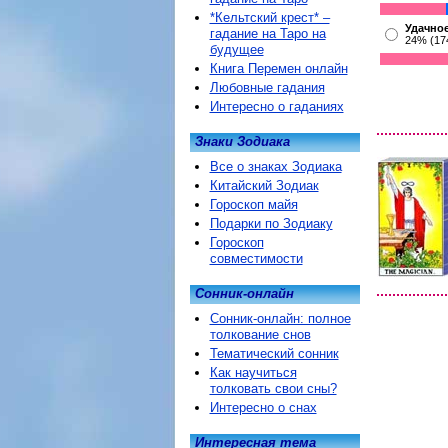
*Кельтский крест* –
Удачное
гадание на Таро на
24% (17
будущее
Книга Перемен онлайн
Любовные гадания
Интересно о гаданиях
Знаки Зодиака
Все о знаках Зодиака
Китайский Зодиак
Гороскоп майя
Подарки по Зодиаку
Гороскоп
совместимости
Сонник-онлайн
Сонник-онлайн: полное
толкование снов
Тематический сонник
Как научиться
толковать свои сны?
Интересно о снах
Интересная тема