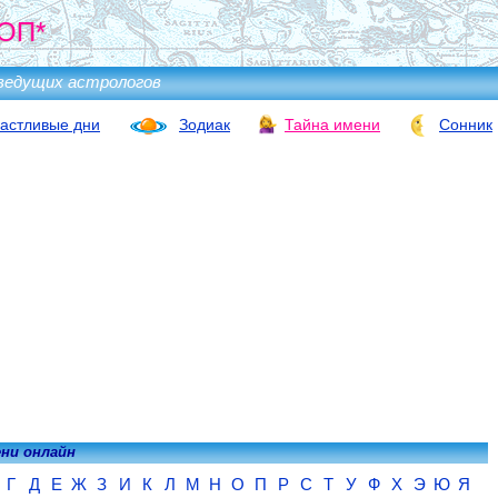
ОП*
ведущих астрологов
астливые дни
Зодиак
Тайна имени
Сонник
ени онлайн
Г
Д
Е
Ж
З
И
К
Л
М
Н
О
П
Р
С
Т
У
Ф
Х
Э
Ю
Я