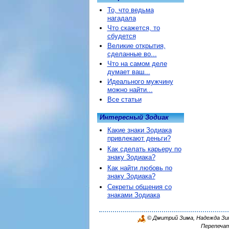
То, что ведьма
нагадала
Что скажется, то
сбудется
Великие открытия,
сделанные во...
Что на самом деле
думает ваш...
Идеального мужчину
можно найти...
Все статьи
Интересный Зодиак
Какие знаки Зодиака
привлекают деньги?
Как сделать карьеру по
знаку Зодиака?
Как найти любовь по
знаку Зодиака?
Секреты общения со
знаками Зодиака
© Дмитрий Зима, Надежда Зима
Перепечат