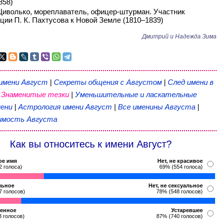
858)
Циволько, мореплаватель, офицер-штурман. Участник
ции П. К. Пахтусова к Новой Земле (1810–1839)
Дмитрий и Надежда Зима
 имени Август
|
Секреты общения с Августом
|
След имени в
|
Знаменитые тезки
|
Уменьшительные и ласкательные
ени
|
Астрология имени Август
|
Все именины Августа
|
мость Августа
Как вы относитесь к имени Август?
ое имя
Нет, не красивое
2 голоса)
69% (554 голоса)
льное
Нет, не сексуальное
7 голосов)
78% (548 голосов)
енное
Устаревшее
3 голосов)
87% (740 голосов)