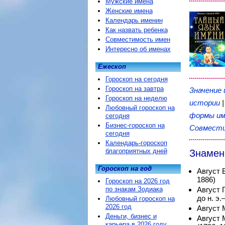
Мужские имена
Женские имена
Календарь именин
Как назвать ребенка
Совместимость имен
Интересно об именах
Ежескоп
Гороскоп на сегодня
Гороскоп на завтра
Значение
Гороскоп на неделю
истории
Любовный гороскоп на
формы им
сегодня
Бизнес-гороскоп на
Совмести
сегодня
Календарь-гороскоп
благоприятных дней
Знамен
Гороскоп на год
Август 
1886)
Гороскоп на 2026 год
по знакам Зодиака
Август 
до н. э.–
Любовный гороскоп на
2026 год
Август 
Деньги, бизнес и
Август 
карьера в 2026 году