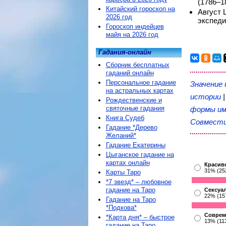
(1786–1
Китайский гороскоп на
Август 
2026 год
экспеди
Гороскоп индейцев
майя на 2026 год
Гадания-онлайн
Сборник бесплатных
гаданий онлайн
Персональное гадание
Значение
на астральных картах
истории
Рождественские и
святочные гадания
формы им
Книга Судеб
Совмести
Гадание *Дерево
Желаний*
Гадание Екатерины
Цыганское гадание на
картах онлайн
Красив
31% (25
Карты Таро
*7 звезд* – любовное
гадание на Таро
Сексуа
22% (15
Гадание на Таро
*Подкова*
Соврем
*Карта дня* – быстрое
13% (11
гадание на Таро