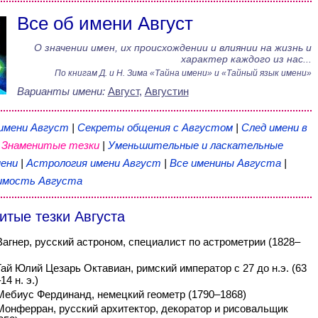
Все об имени Август
О значении имен, их происхождении и влиянии на жизнь и
характер каждого из нас...
По книгам
Д. и Н. Зима
«
Тайна имени
» и «Тайный язык имени»
Варианты имени:
Август
,
Августин
 имени Август
|
Секреты общения с Августом
|
След имени в
|
Знаменитые тезки
|
Уменьшительные и ласкательные
ени
|
Астрология имени Август
|
Все именины Августа
|
мость Августа
итые тезки Августа
Вагнер, русский астроном, специалист по астрометрии (1828–
Гай Юлий Цезарь Октавиан, римский император с 27 до н.э. (63
14 н. э.)
Мебиус Фердинанд, немецкий геометр (1790–1868)
Монферран, русский архитектор, декоратор и рисовальщик