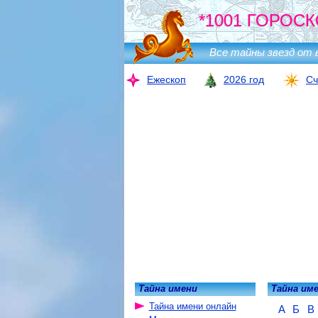
*1001 ГОРОСК
Все тайны звезд от 
Ежескоп
2026 год
Сч
Тайна имени
Тайна им
Тайна имени онлайн
А
Б
В