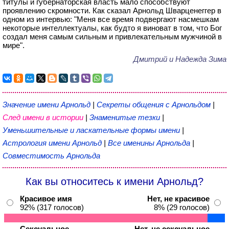
титулы и губернаторская власть мало способствуют
проявлению скромности. Как сказал Арнольд Шварценеггер в
одном из интервью: "Меня все время подвергают насмешкам
некоторые интеллектуалы, как будто я виноват в том, что Бог
создал меня самым сильным и привлекательным мужчиной в
мире".
Дмитрий и Надежда Зима
Значение имени Арнольд
|
Секреты общения с Арнольдом
|
След имени в истории
|
Знаменитые тезки
|
Уменьшительные и ласкательные формы имени
|
Астрология имени Арнольд
|
Все именины Арнольда
|
Совместимость Арнольда
Как вы относитесь к имени Арнольд?
Красивое имя
Нет, не красивое
92% (317 голосов)
8% (29 голосов)
Сексуальное
Нет, не сексуальное