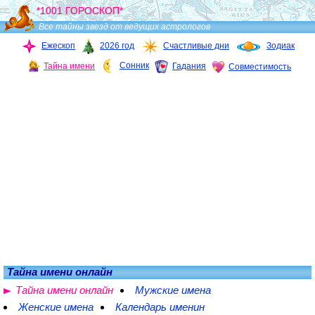
*1001 ГОРОСКОП*
Все тайны звезд от ведущих астрологов
Ежескоп
2026 год
Счастливые дни
Зодиак
Сонник
Тайна имени
Гадания
Совместимость
Тайна имени онлайн
Тайна имени онлайн
Мужские имена
Женские имена
Календарь именин