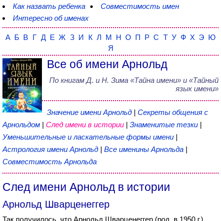
Как назвать ребенка
Совместимость имен
Интересно об именах
А
Б
В
Г
Д
Е
Ж
З
И
К
Л
М
Н
О
П
Р
С
Т
У
Ф
Х
Э
Ю
Я
Все об имени Арнольд
По книгам
Д. и Н. Зима
«
Тайна имени
» и «Тайный
язык имени»
Значение имени Арнольд
|
Секреты общения с
Арнольдом
|
След имени в истории
|
Знаменитые тезки
|
Уменьшительные и ласкательные формы имени
|
Астрология имени Арнольд
|
Все именины Арнольда
|
Совместимость Арнольда
След имени Арнольд в истории
Арнольд Шварценеггер
Так получилось, что Арнольд Шварценеггер (род. в 1950 г.)