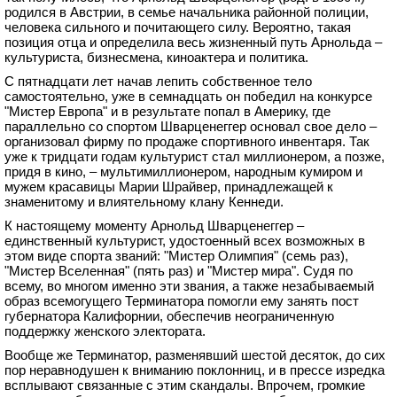
родился в Австрии, в семье начальника районной полиции,
человека сильного и почитающего силу. Вероятно, такая
позиция отца и определила весь жизненный путь Арнольда –
культуриста, бизнесмена, киноактера и политика.
С пятнадцати лет начав лепить собственное тело
самостоятельно, уже в семнадцать он победил на конкурсе
"Мистер Европа" и в результате попал в Америку, где
параллельно со спортом Шварценеггер основал свое дело –
организовал фирму по продаже спортивного инвентаря. Так
уже к тридцати годам культурист стал миллионером, а позже,
придя в кино, – мультимиллионером, народным кумиром и
мужем красавицы Марии Шрайвер, принадлежащей к
знаменитому и влиятельному клану Кеннеди.
К настоящему моменту Арнольд Шварценеггер –
единственный культурист, удостоенный всех возможных в
этом виде спорта званий: "Мистер Олимпия" (семь раз),
"Мистер Вселенная" (пять раз) и "Мистер мира". Судя по
всему, во многом именно эти звания, а также незабываемый
образ всемогущего Терминатора помогли ему занять пост
губернатора Калифорнии, обеспечив неограниченную
поддержку женского электората.
Вообще же Терминатор, разменявший шестой десяток, до сих
пор неравнодушен к вниманию поклонниц, и в прессе изредка
всплывают связанные с этим скандалы. Впрочем, громкие