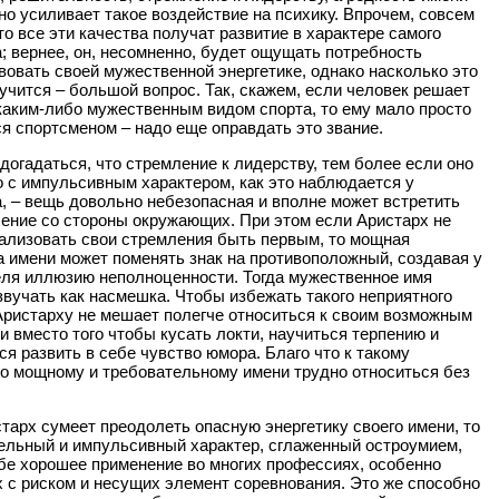
но усиливает такое воздействие на психику. Впрочем, совсем
что все эти качества получат развитие в характере самого
; вернее, он, несомненно, будет ощущать потребность
вовать своей мужественной энергетике, однако насколько это
лучится – большой вопрос. Так, скажем, если человек решает
каким-либо мужественным видом спорта, то ему мало просто
я спортсменом – надо еще оправдать это звание.
догадаться, что стремление к лидерству, тем более если оно
 с импульсивным характером, как это наблюдается у
, – вещь довольно небезопасная и вполне может встретить
ение со стороны окружающих. При этом если Аристарх не
ализовать свои стремления быть первым, то мощная
а имени может поменять знак на противоположный, создавая у
еля иллюзию неполноценности. Тогда мужественное имя
звучать как насмешка. Чтобы избежать такого неприятного
Аристарху не мешает полегче относиться к своим возможным
и вместо того чтобы кусать локти, научиться терпению и
ся развить в себе чувство юмора. Благо что к такому
о мощному и требовательному имени трудно относиться без
тарх сумеет преодолеть опасную энергетику своего имени, то
ельный и импульсивный характер, сглаженный остроумием,
бе хорошее применение во многих профессиях, особенно
 с риском и несущих элемент соревнования. Это же способно