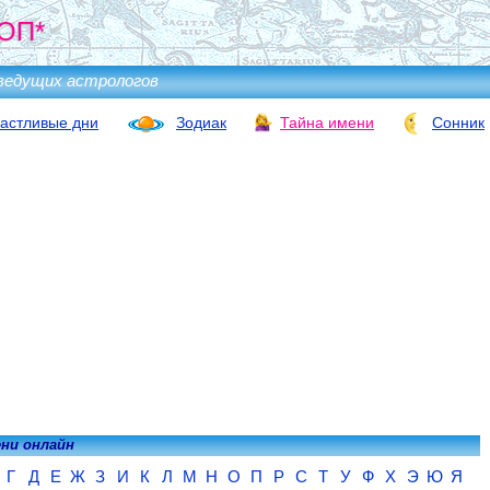
ОП*
ведущих астрологов
астливые дни
Зодиак
Тайна имени
Сонник
ени онлайн
Г
Д
Е
Ж
З
И
К
Л
М
Н
О
П
Р
С
Т
У
Ф
Х
Э
Ю
Я