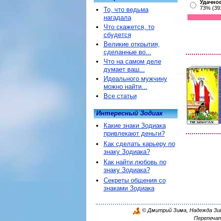
Удачное
73% (39
То, что ведьма
нагадала
Что скажется, то
сбудется
Великие открытия,
сделанные во...
Что на самом деле
думает ваш...
Идеального мужчину
можно найти...
Все статьи
Интересный Зодиак
Какие знаки Зодиака
привлекают деньги?
Как сделать карьеру по
знаку Зодиака?
Как найти любовь по
знаку Зодиака?
Секреты общения со
знаками Зодиака
© Дмитрий Зима, Надежда Зима
Перепечат