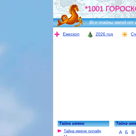
*1001 ГОРОСК
Все тайны звезд от 
Ежескоп
2026 год
Сч
Тайна имени
Тайна им
Тайна имени онлайн
А
Б
В