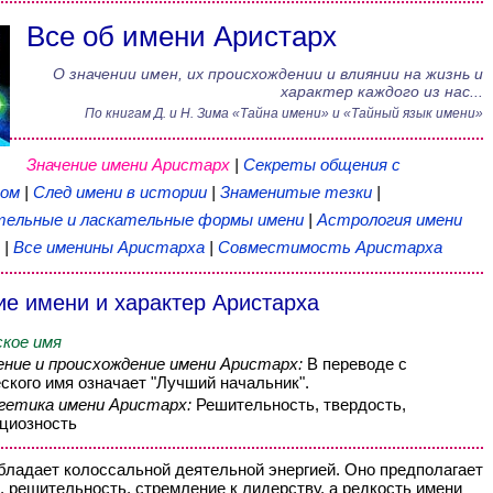
Все об имени Аристарх
О значении имен, их происхождении и влиянии на жизнь и
характер каждого из нас...
По книгам
Д. и Н. Зима
«
Тайна имени
» и «Тайный язык имени»
Значение имени Аристарх
|
Секреты общения с
хом
|
След имени в истории
|
Знаменитые тезки
|
ельные и ласкательные формы имени
|
Астрология имени
|
Все именины Аристарха
|
Совместимость Аристарха
ие имени и характер Аристарха
кое имя
ение и происхождение имени Аристарх:
В переводе с
еского имя означает "Лучший начальник".
гетика имени Аристарх:
Решительность, твердость,
циозность
бладает колоссальной деятельной энергией. Оно предполагает
, решительность, стремление к лидерству, а редкость имени