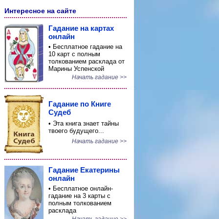
Интересное на сайте
Гадание на картах
онлайн
• Бесплатное гадание на
10 карт с полным
толкованием расклада от
Марины Успенской
Начать гадание >>
Гадание по Книге
Судеб
• Эта книга знает тайны
твоего будущего...
Начать гадание >>
Гадание Екатерины
онлайн
• Бесплатное онлайн-
гадание на 3 карты с
полным толкованием
расклада