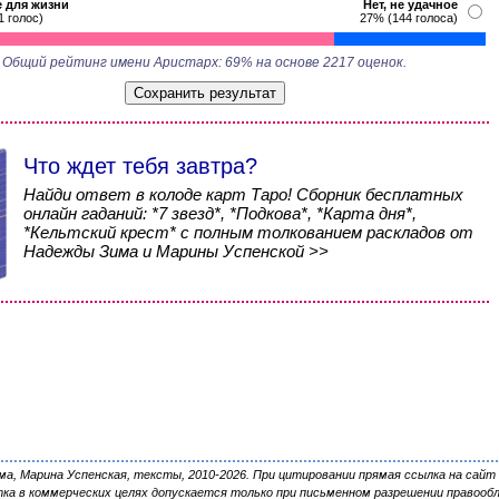
 для жизни
Нет, не удачное
1 голос)
27% (144 голоса)
Общий рейтинг имени Аристарх: 69% на основе 2217 оценок.
Что ждет тебя завтра?
Найди ответ в колоде карт Таро! Сборник бесплатных
онлайн гаданий: *7 звезд*, *Подкова*, *Карта дня*,
*Кельтский крест* с полным толкованием раскладов от
Надежды Зима и Марины Успенской >>
, Марина Успенская, тексты, 2010-2026. При цитировании прямая ссылка на сайт 
ка в коммерческих целях допускается только при письменном разрешении правооб