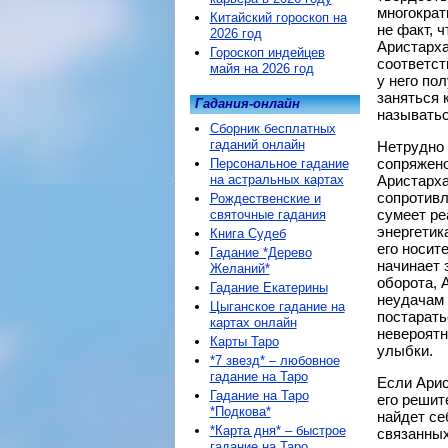
многократ
Китайский гороскоп на
не факт, 
2026 год
Аристарха
Гороскоп индейцев
соответст
майя на 2026 год
у него по
заняться 
Гадания-онлайн
называтьс
Сборник бесплатных
гаданий онлайн
Нетрудно 
сопряжено
Персональное гадание
на астральных картах
Аристарха
сопротивл
Рождественские и
сумеет ре
святочные гадания
энергетик
Книга Судеб
его носит
Гадание *Дерево
начинает 
Желаний*
оборота, 
Гадание Екатерины
неудачам 
Цыганское гадание на
постарать
картах онлайн
невероятн
Карты Таро
улыбки.
*7 звезд* – любовное
гадание на Таро
Если Арис
Гадание на Таро
его решит
*Подкова*
найдет се
*Карта дня* – быстрое
связанных
гадание на Таро