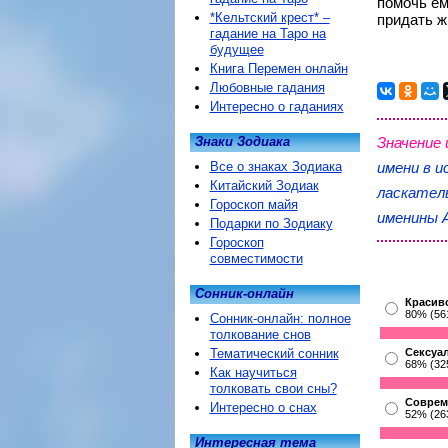
помочь ем
*Кельтский крест* –
придать ж
гадание на Таро на
будущее
Книга Перемен онлайн
Любовные гадания
Интересно о гаданиях
Знаки Зодиака
Значение
Все о знаках Зодиака
имени в и
Китайский Зодиак
ласкател
Гороскоп майя
именины 
Подарки по Зодиаку
Гороскоп
совместимости
Сонник-онлайн
Красив
80% (56
Сонник-онлайн: полное
толкование снов
Тематический сонник
Сексуа
68% (32
Как научиться
толковать свои сны?
Соврем
Интересно о снах
52% (26
Интересная тема