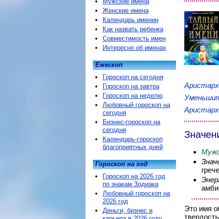
Мужские имена
Женские имена
Календарь именин
Как назвать ребенка
Совместимость имен
Интересно об именах
Ежескоп
Гороскоп на сегодня
Аристар
Гороскоп на завтра
Гороскоп на неделю
Уменьшит
Любовный гороскоп на
Аристарх
сегодня
Бизнес-гороскоп на
сегодня
Значен
Календарь-гороскоп
благоприятных дней
Мужс
Знач
Гороскоп на год
греч
Гороскоп на 2026 год
Энер
по знакам Зодиака
амби
Любовный гороскоп на
2026 год
Это имя о
Деньги, бизнес и
твердость
карьера в 2026 году