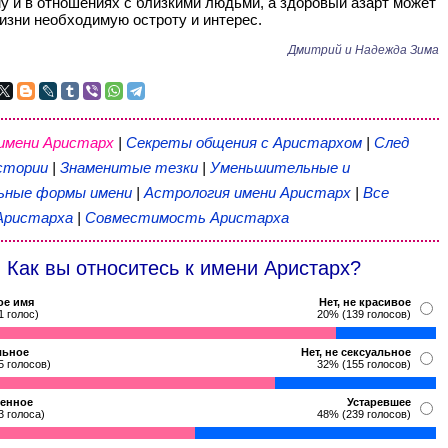
у и в отношениях с близкими людьми, а здоровый азарт может
изни необходимую остроту и интерес.
Дмитрий и Надежда Зима
 имени Аристарх
|
Секреты общения с Аристархом
|
След
стории
|
Знаменитые тезки
|
Уменьшительные и
ьные формы имени
|
Астрология имени Аристарх
|
Все
Аристарха
|
Совместимость Аристарха
Как вы относитесь к имени Аристарх?
ое имя
Нет, не красивое
1 голос)
20% (139 голосов)
льное
Нет, не сексуальное
5 голосов)
32% (155 голосов)
енное
Устаревшее
3 голоса)
48% (239 голосов)