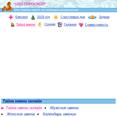
*1001 ГОРОСКОП*
Все тайны звезд от ведущих астрологов
Ежескоп
2026 год
Счастливые дни
Зодиак
Сонник
Тайна имени
Гадания
Совместимость
Тайна имени онлайн
Тайна имени онлайн
Мужские имена
Женские имена
Календарь именин