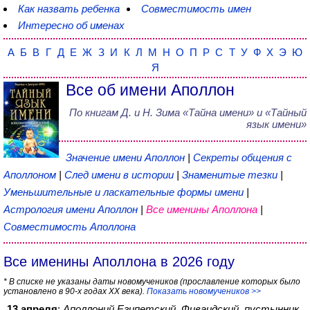
Как назвать ребенка
Совместимость имен
Интересно об именах
А
Б
В
Г
Д
Е
Ж
З
И
К
Л
М
Н
О
П
Р
С
Т
У
Ф
Х
Э
Ю
Я
Все об имени Аполлон
По книгам
Д. и Н. Зима
«
Тайна имени
» и «Тайный
язык имени»
Значение имени Аполлон
|
Секреты общения с
Аполлоном
|
След имени в истории
|
Знаменитые тезки
|
Уменьшительные и ласкательные формы имени
|
Астрология имени Аполлон
|
Все именины Аполлона
|
Совместимость Аполлона
Все именины Аполлона в 2026 году
* В списке не указаны даты новомучеников (прославление которых было
установлено в 90-х годах XX века).
Показать новомучеников >>
13 апреля
:
Аполлоний Египетский, Фиваидский, пустынник