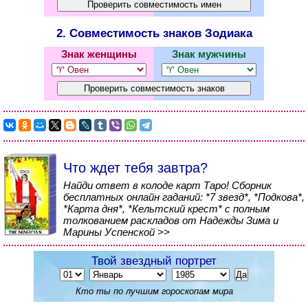
2. Совместимость знаков Зодиака
Знак женщины
Знак мужчины
Что ждет тебя завтра?
Найди ответ в колоде карт Таро! Сборник
бесплатных онлайн гаданий: *7 звезд*, *Подкова*,
*Карта дня*, *Кельтский крест* с полным
толкованием раскладов от Надежды Зима и
Марины Успенской >>
Твой звездный портрет
Кто ты по лучшим гороскопам мира