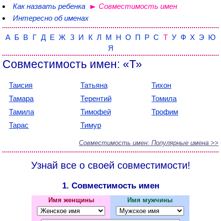
Как назвать ребенка
Совместимость имен
Интересно об именах
А
Б
В
Г
Д
Е
Ж
З
И
К
Л
М
Н
О
П
Р
С
Т
У
Ф
Х
Э
Ю
Я
Совместимость имен: «Т»
Таисия
Татьяна
Тихон
Тамара
Терентий
Томила
Тамила
Тимофей
Трофим
Тарас
Тимур
Совместимость имен: Популярные имена >>
Узнай все о своей совместимости!
1. Совместимость имен
Имя женщины
Имя мужчины