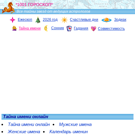
*1001 ГОРОСКОП*
Все тайны звезд от ведущих астрологов
Ежескоп
2026 год
Счастливые дни
Зодиак
Сонник
Тайна имени
Гадания
Совместимость
Тайна имени онлайн
Тайна имени онлайн
Мужские имена
Женские имена
Календарь именин