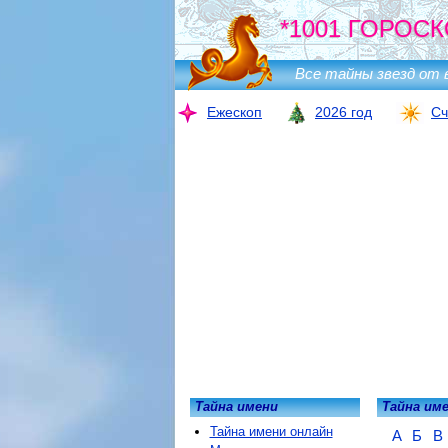
*1001 ГОРОСК
Все тайны звезд от 
Ежескоп
2026 год
Сч
Тайна имени
Тайна им
Тайна имени онлайн
А
Б
В