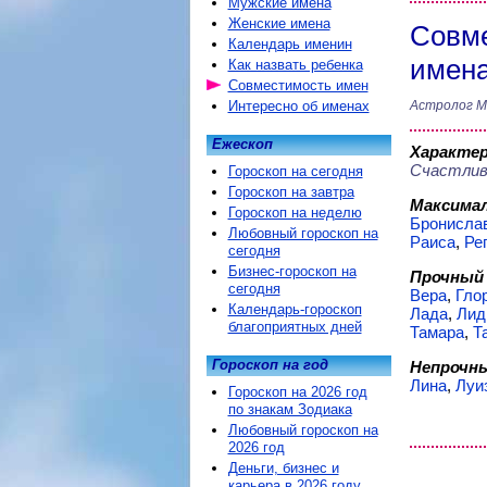
Мужские имена
Женские имена
Совме
Календарь именин
имен
Как назвать ребенка
Совместимость имен
Интересно об именах
Астролог М
Ежескоп
Характер
Счастлив
Гороскоп на сегодня
Гороскоп на завтра
Максимал
Гороскоп на неделю
Бронисла
Любовный гороскоп на
Раиса
,
Ре
сегодня
Бизнес-гороскоп на
Прочный 
сегодня
Вера
,
Гло
Календарь-гороскоп
Лада
,
Лид
благоприятных дней
Тамара
,
Т
Гороскоп на год
Непрочны
Лина
,
Луи
Гороскоп на 2026 год
по знакам Зодиака
Любовный гороскоп на
2026 год
Деньги, бизнес и
карьера в 2026 году