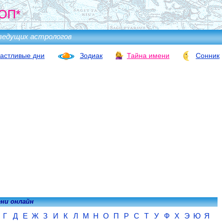
ОП*
ведущих астрологов
астливые дни
Зодиак
Тайна имени
Сонник
ени онлайн
Г
Д
Е
Ж
З
И
К
Л
М
Н
О
П
Р
С
Т
У
Ф
Х
Э
Ю
Я