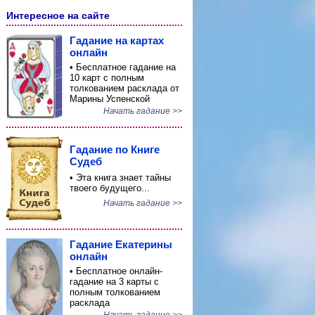
Интересное на сайте
Гадание на картах
онлайн
• Бесплатное гадание на
10 карт с полным
толкованием расклада от
Марины Успенской
Начать гадание >>
Гадание по Книге
Судеб
• Эта книга знает тайны
твоего будущего...
Начать гадание >>
Гадание Екатерины
онлайн
• Бесплатное онлайн-
гадание на 3 карты с
полным толкованием
расклада