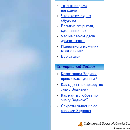
То, что ведьма
нагадала
Что скажется, то
сбудется
Великие открытия,
сделанные во...
Что на самом деле
думает ваш...
Идеального мужчину
можно найти...
Все статьи
Интересный Зодиак
Какие знаки Зодиака
привлекают деньги?
Как сделать карьеру по
знаку Зодиака?
Как найти любовь по
знаку Зодиака?
Секреты общения со
знаками Зодиака
© Дмитрий Зима, Надежда Зима
Перепечат