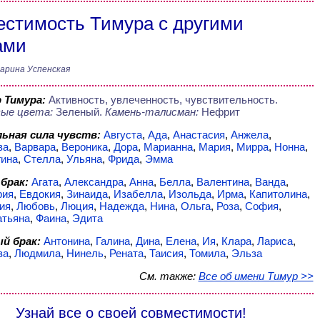
стимость Тимура с другими
ами
арина Успенская
 Тимура:
Активность, увлеченность, чувствительность.
ые цвета:
Зеленый.
Камень-талисман:
Нефрит
ьная сила чувств:
Августа
,
Ада
,
Анастасия
,
Анжела
,
ва
,
Варвара
,
Вероника
,
Дора
,
Марианна
,
Мария
,
Мирра
,
Нонна
,
гина
,
Стелла
,
Ульяна
,
Фрида
,
Эмма
брак:
Агата
,
Александра
,
Анна
,
Белла
,
Валентина
,
Ванда
,
рия
,
Евдокия
,
Зинаида
,
Изабелла
,
Изольда
,
Ирма
,
Капитолина
,
ия
,
Любовь
,
Люция
,
Надежда
,
Нина
,
Ольга
,
Роза
,
София
,
атьяна
,
Фаина
,
Эдита
й брак:
Антонина
,
Галина
,
Дина
,
Елена
,
Ия
,
Клара
,
Лариса
,
за
,
Людмила
,
Нинель
,
Рената
,
Таисия
,
Томила
,
Эльза
См. также:
Все об имени Тимур >>
Узнай все о своей совместимости!