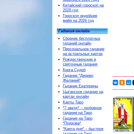
Китайский гороскоп на
2026 год
Гороскоп индейцев
майя на 2026 год
Гадания-онлайн
Сборник бесплатных
гаданий онлайн
Персональное гадание
на астральных картах
Рождественские и
святочные гадания
Книга Судеб
Гадание *Дерево
Желаний*
Гадание Екатерины
Цыганское гадание на
картах онлайн
Карты Таро
*7 звезд* – любовное
гадание на Таро
Гадание на Таро
*Подкова*
*Карта дня* – быстрое
гадание на Таро