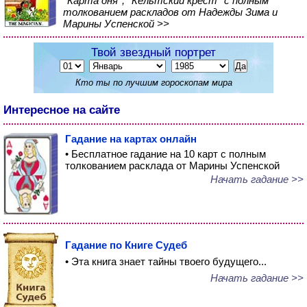
*Карта дня*, *Кельтский крест* с полным
толкованием раскладов от Надежды Зима и
Марины Успенской >>
Твой звездный портрет
Кто ты по лучшим гороскопам мира
Интересное на сайте
Гадание на картах онлайн
• Бесплатное гадание на 10 карт с полным
толкованием расклада от Марины Успенской
Начать гадание >>
Гадание по Книге Судеб
• Эта книга знает тайны твоего будущего...
Начать гадание >>