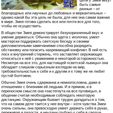
цели у Змеи могут
быть самые
разные – от
благородных или научных до любовных и меркантильных –
однако какой бы эта цель не была, для нее она самая важная
в мире. Змея готова сделать все или почти все для того,
чтобы ее осуществить.
В обществе Змея демонстрирует безукоризненный вкус и
умение держаться. Обычно она одета с иголочки, умеет
мастерски поддержать светскую беседу и своими
дипломатичными замечаниями способна разрядить
обстановку или погасить назревающий конфликт. В ней есть
лоск и внутренний стержень, что заставляет окружающих
относиться к ней с уважением и некоторой осторожностью.
Несмотря на все это, для настоящей «светской львицы» она
обладает слишком серьезным взглядом на мир,
требовательностью к себе и к другим и к тому же не любит
пустой болтовни.
Обычно Змея очень сдержанна и немногословна, даже в
отношениях с близкими ей людьми. И в прямом, и в
переносном смысле она «застегнута на все пуговицы», в
общении считая необходимым соблюдать некоторую
дистанцию. Окружающим бывает трудно догадаться о том,
что на самом деле таится у нее внутри – хотя чувства Змеи
очень сильны, она превосходно умеет держать себя в руках,
переживая и радости, и неудачи глубоко у себя в сердце.