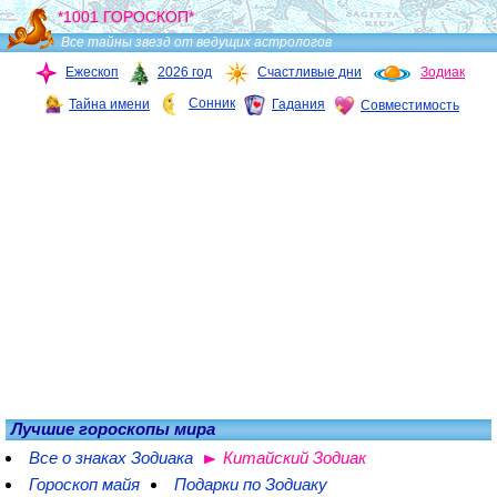
*1001 ГОРОСКОП*
Все тайны звезд от ведущих астрологов
Ежескоп
2026 год
Счастливые дни
Зодиак
Сонник
Тайна имени
Гадания
Совместимость
Лучшие гороскопы мира
Все о знаках Зодиака
Китайский Зодиак
Гороскоп майя
Подарки по Зодиаку