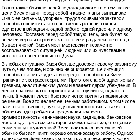
Точно также близкие порой не догадываются и о том, какие
цели Змея ставит перед собой и какие планы вынашивает.
Она с ее сильным, упорным, трудолюбивым характером
способна посвятить всю свою жизнь решению одной-
единственной задачи, одной работе, одной идее или одному
человеку. Поставив перед собой такую цель, она будет во
всем ей верна и порой из-за этого ее игра далеко не всегда
бывает чистой: Змея умеет мастерски и незаметно
воспользоваться ситуацией, людьми или их чувствами в
интересах своего большого Дела.
В любых ситуациях Змея больше доверяет своему развитому
чутью, чем логике, и обычно не ошибается. Ее интуиция
способна творить чудеса, и нередко способности Змеи
граничат с экстрасенсорными. При этом она обладает ясным,
трезвым, аналитическим умом и владеет даром убеждения. В
делах она никогда не торопится и не горячится, однако в
нужный момент умеет быстро и четко принять правильное
решение. Все это делает ее ценным работником, в том числе
на и ответственных, руководящих должностях, а также в
областях, где требуется предельная точность,
организованность и внимание: наука, медицина, банковское
дело и т.д. При этом со стороны может казаться, что деньги
сами липнут к удачливой Змее, настолько несложно ей
обычно бывает найти хорошо оплачиваемую работу. Однако
только сама Змея знает, сколько труда и бессонных ночей