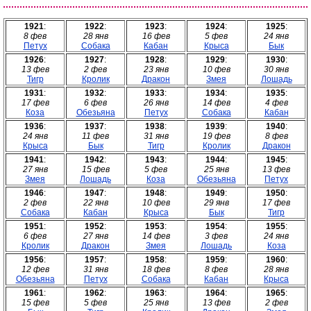
1921
:
1922
:
1923
:
1924
:
1925
:
8 фев
28 янв
16 фев
5 фев
24 янв
Петух
Собака
Кабан
Крыса
Бык
1926
:
1927
:
1928
:
1929
:
1930
:
13 фев
2 фев
23 янв
10 фев
30 янв
Тигр
Кролик
Дракон
Змея
Лошадь
1931
:
1932
:
1933
:
1934
:
1935
:
17 фев
6 фев
26 янв
14 фев
4 фев
Коза
Обезьяна
Петух
Собака
Кабан
1936
:
1937
:
1938
:
1939
:
1940
:
24 янв
11 фев
31 янв
19 фев
8 фев
Крыса
Бык
Тигр
Кролик
Дракон
1941
:
1942
:
1943
:
1944
:
1945
:
27 янв
15 фев
5 фев
25 янв
13 фев
Змея
Лошадь
Коза
Обезьяна
Петух
1946
:
1947
:
1948
:
1949
:
1950
:
2 фев
22 янв
10 фев
29 янв
17 фев
Собака
Кабан
Крыса
Бык
Тигр
1951
:
1952
:
1953
:
1954
:
1955
:
6 фев
27 янв
14 фев
3 фев
24 янв
Кролик
Дракон
Змея
Лошадь
Коза
1956
:
1957
:
1958
:
1959
:
1960
:
12 фев
31 янв
18 фев
8 фев
28 янв
Обезьяна
Петух
Собака
Кабан
Крыса
1961
:
1962
:
1963
:
1964
:
1965
:
15 фев
5 фев
25 янв
13 фев
2 фев