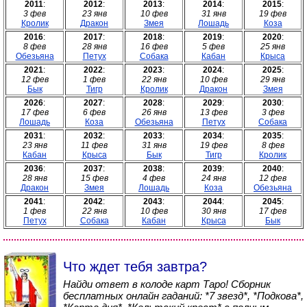
2011
:
2012
:
2013
:
2014
:
2015
:
3 фев
23 янв
10 фев
31 янв
19 фев
Кролик
Дракон
Змея
Лошадь
Коза
2016
:
2017
:
2018
:
2019
:
2020
:
8 фев
28 янв
16 фев
5 фев
25 янв
Обезьяна
Петух
Собака
Кабан
Крыса
2021
:
2022
:
2023
:
2024
:
2025
:
12 фев
1 фев
22 янв
10 фев
29 янв
Бык
Тигр
Кролик
Дракон
Змея
2026
:
2027
:
2028
:
2029
:
2030
:
17 фев
6 фев
26 янв
13 фев
3 фев
Лошадь
Коза
Обезьяна
Петух
Собака
2031
:
2032
:
2033
:
2034
:
2035
:
23 янв
11 фев
31 янв
19 фев
8 фев
Кабан
Крыса
Бык
Тигр
Кролик
2036
:
2037
:
2038
:
2039
:
2040
:
28 янв
15 фев
4 фев
24 янв
12 фев
Дракон
Змея
Лошадь
Коза
Обезьяна
2041
:
2042
:
2043
:
2044
:
2045
:
1 фев
22 янв
10 фев
30 янв
17 фев
Петух
Собака
Кабан
Крыса
Бык
Что ждет тебя завтра?
Найди ответ в колоде карт Таро! Сборник
бесплатных онлайн гаданий: *7 звезд*, *Подкова*,