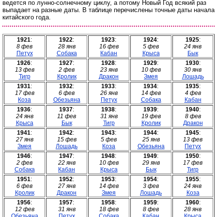
ведется по лунно-солнечному циклу, а потому Новый Год всякий раз
выпадает на разные даты. В таблице перечислены точные даты начала
китайского года.
1921
:
1922
:
1923
:
1924
:
1925
:
8 фев
28 янв
16 фев
5 фев
24 янв
Петух
Собака
Кабан
Крыса
Бык
1926
:
1927
:
1928
:
1929
:
1930
:
13 фев
2 фев
23 янв
10 фев
30 янв
Тигр
Кролик
Дракон
Змея
Лошадь
1931
:
1932
:
1933
:
1934
:
1935
:
17 фев
6 фев
26 янв
14 фев
4 фев
Коза
Обезьяна
Петух
Собака
Кабан
1936
:
1937
:
1938
:
1939
:
1940
:
24 янв
11 фев
31 янв
19 фев
8 фев
Крыса
Бык
Тигр
Кролик
Дракон
1941
:
1942
:
1943
:
1944
:
1945
:
27 янв
15 фев
5 фев
25 янв
13 фев
Змея
Лошадь
Коза
Обезьяна
Петух
1946
:
1947
:
1948
:
1949
:
1950
:
2 фев
22 янв
10 фев
29 янв
17 фев
Собака
Кабан
Крыса
Бык
Тигр
1951
:
1952
:
1953
:
1954
:
1955
:
6 фев
27 янв
14 фев
3 фев
24 янв
Кролик
Дракон
Змея
Лошадь
Коза
1956
:
1957
:
1958
:
1959
:
1960
:
12 фев
31 янв
18 фев
8 фев
28 янв
Обезьяна
Петух
Собака
Кабан
Крыса