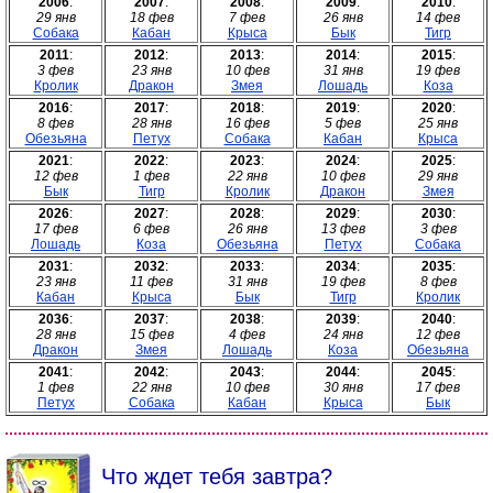
2006
:
2007
:
2008
:
2009
:
2010
:
29 янв
18 фев
7 фев
26 янв
14 фев
Собака
Кабан
Крыса
Бык
Тигр
2011
:
2012
:
2013
:
2014
:
2015
:
3 фев
23 янв
10 фев
31 янв
19 фев
Кролик
Дракон
Змея
Лошадь
Коза
2016
:
2017
:
2018
:
2019
:
2020
:
8 фев
28 янв
16 фев
5 фев
25 янв
Обезьяна
Петух
Собака
Кабан
Крыса
2021
:
2022
:
2023
:
2024
:
2025
:
12 фев
1 фев
22 янв
10 фев
29 янв
Бык
Тигр
Кролик
Дракон
Змея
2026
:
2027
:
2028
:
2029
:
2030
:
17 фев
6 фев
26 янв
13 фев
3 фев
Лошадь
Коза
Обезьяна
Петух
Собака
2031
:
2032
:
2033
:
2034
:
2035
:
23 янв
11 фев
31 янв
19 фев
8 фев
Кабан
Крыса
Бык
Тигр
Кролик
2036
:
2037
:
2038
:
2039
:
2040
:
28 янв
15 фев
4 фев
24 янв
12 фев
Дракон
Змея
Лошадь
Коза
Обезьяна
2041
:
2042
:
2043
:
2044
:
2045
:
1 фев
22 янв
10 фев
30 янв
17 фев
Петух
Собака
Кабан
Крыса
Бык
Что ждет тебя завтра?