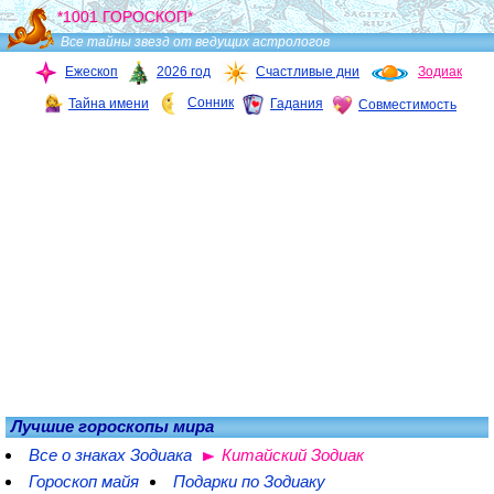
*1001 ГОРОСКОП*
Все тайны звезд от ведущих астрологов
Ежескоп
2026 год
Счастливые дни
Зодиак
Сонник
Тайна имени
Гадания
Совместимость
Лучшие гороскопы мира
Все о знаках Зодиака
Китайский Зодиак
Гороскоп майя
Подарки по Зодиаку