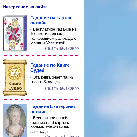
Интересное на сайте
Гадание на картах
онлайн
• Бесплатное гадание на
10 карт с полным
толкованием расклада от
Марины Успенской
Начать гадание >>
Гадание по Книге
Судеб
• Эта книга знает тайны
твоего будущего...
Начать гадание >>
Гадание Екатерины
онлайн
• Бесплатное онлайн-
гадание на 3 карты с
полным толкованием
расклада