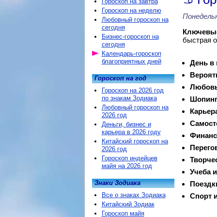
Гороскоп на завтра
Гороскоп на неделю
Понедельн
Любовный гороскоп на
сегодня
Ключевые
Бизнес-гороскоп на
быстрая о
сегодня
Календарь-гороскоп
благоприятных дней
День в
Вероят
Гороскоп на год
Любовь
Гороскоп на 2026 год
по знакам Зодиака
Шопинг
Любовный гороскоп на
Карьер
2026 год
Самост
Деньги, бизнес и
карьера в 2026 году
Финанс
Китайский гороскоп на
Перего
2026 год
Гороскоп индейцев
Творче
майя на 2026 год
Учеба и
Знаки Зодиака
Поездк
Все о знаках Зодиака
Спорт и
Китайский Зодиак
Гороскоп майя