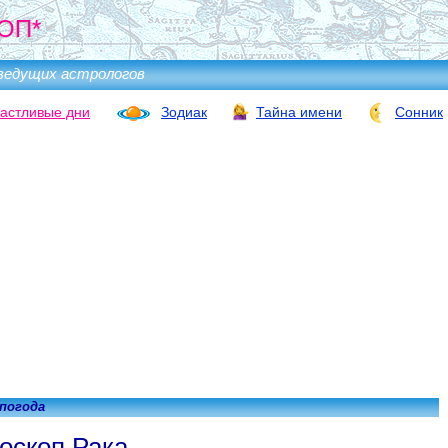
ОП*
ведущих астрологов
астливые дни
Зодиак
Тайна имени
Сонник
 погода
оскоп Рака