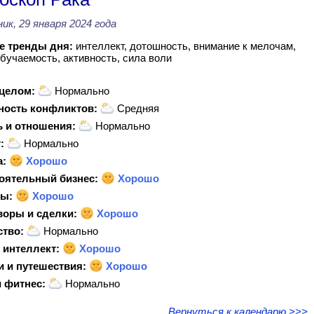
ик, 29 января 2024 года
 тренды дня:
интеллект, дотошность, внимание к мелочам,
бучаемость, активность, сила воли
 целом:
Нормально
ность конфликтов:
Средняя
 и отношения:
Нормально
:
Нормально
а:
Хорошо
оятельный бизнес:
Хорошо
ы:
Хорошо
воры и сделки:
Хорошо
ство:
Нормально
 интеллект:
Хорошо
и и путешествия:
Хорошо
 фитнес:
Нормально
Вернуться к календарю >>>