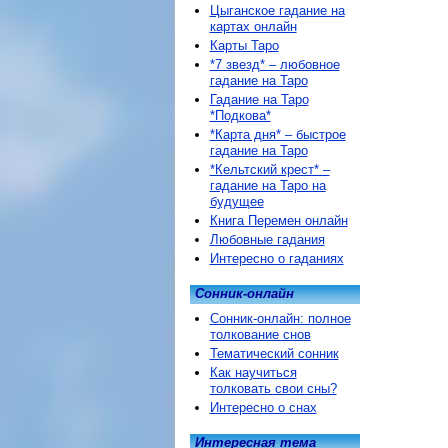
Цыганское гадание на
картах онлайн
Карты Таро
*7 звезд* – любовное
гадание на Таро
Гадание на Таро
*Подкова*
*Карта дня* – быстрое
гадание на Таро
*Кельтский крест* –
гадание на Таро на
будущее
Книга Перемен онлайн
Любовные гадания
Интересно о гаданиях
Сонник-онлайн
Сонник-онлайн: полное
толкование снов
Тематический сонник
Как научиться
толковать свои сны?
Интересно о снах
Интересная тема