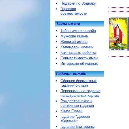
Подарки по Зодиаку
Гороскоп
совместимости
Тайна имени
Тайна имени онлайн
Мужские имена
Женские имена
Календарь именин
Как назвать ребенка
Совместимость имен
Интересно об именах
Гадания-онлайн
Сборник бесплатных
гаданий онлайн
Персональное гадание
на астральных картах
Рождественские и
святочные гадания
Книга Судеб
Гадание *Дерево
Желаний*
Гадание Екатерины