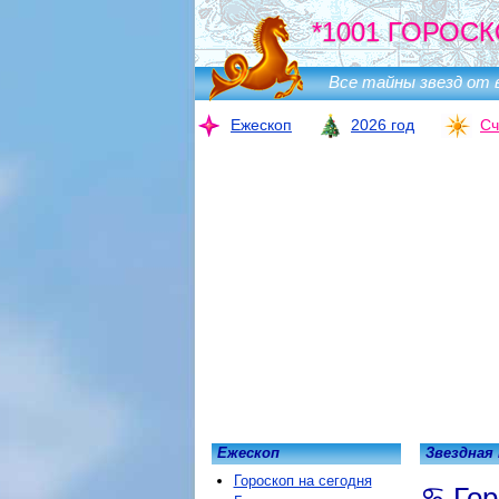
*1001 ГОРОСК
Все тайны звезд от 
Ежескоп
2026 год
Сч
Ежескоп
Звездная
Гороскоп на сегодня
Гор