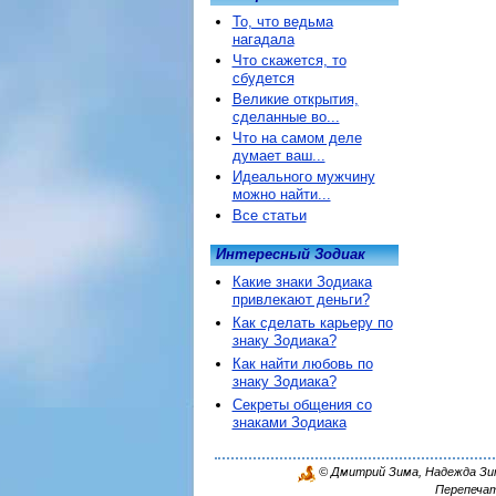
То, что ведьма
нагадала
Что скажется, то
сбудется
Великие открытия,
сделанные во...
Что на самом деле
думает ваш...
Идеального мужчину
можно найти...
Все статьи
Интересный Зодиак
Какие знаки Зодиака
привлекают деньги?
Как сделать карьеру по
знаку Зодиака?
Как найти любовь по
знаку Зодиака?
Секреты общения со
знаками Зодиака
© Дмитрий Зима, Надежда Зима
Перепечат