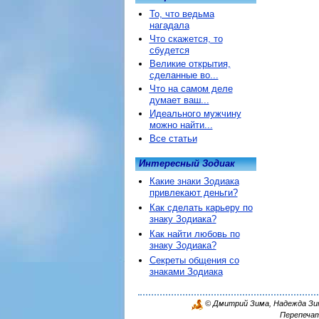
То, что ведьма
нагадала
Что скажется, то
сбудется
Великие открытия,
сделанные во...
Что на самом деле
думает ваш...
Идеального мужчину
можно найти...
Все статьи
Интересный Зодиак
Какие знаки Зодиака
привлекают деньги?
Как сделать карьеру по
знаку Зодиака?
Как найти любовь по
знаку Зодиака?
Секреты общения со
знаками Зодиака
© Дмитрий Зима, Надежда Зима
Перепечат