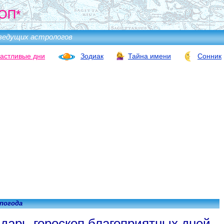
ОП*
ведущих астрологов
астливые дни
Зодиак
Тайна имени
Сонник
 погода
дарь-гороскоп благоприятных дней