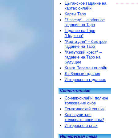
Цыганское гадание на
картах онлайн
Карты Таро
*7 звезд* – любовное
гадание на Таро
Гадание на Таро
*Подкова*
*Карта дня* – быстрое
гадание на Таро
*Кельтский крест* –
гадание на Таро на
будущее
Книга Перемен онлайн
Любовные гадания
Интересно о гаданиях
Сонник-онлайн
Сонник-онлайн: полное
толкование снов
Тематический сонник
Как научиться
толковать свои сны?
Интересно о снах
Интересная тема