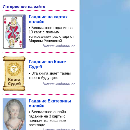
Интересное на сайте
Гадание на картах
онлайн
• Бесплатное гадание на
10 карт с полным
толкованием расклада от
Марины Успенской
Начать гадание >>
Гадание по Книге
Судеб
• Эта книга знает тайны
твоего будущего...
Начать гадание >>
Гадание Екатерины
онлайн
• Бесплатное онлайн-
гадание на 3 карты с
полным толкованием
расклада