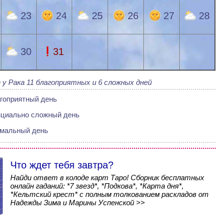
23
24
25
26
27
28
30
31
 у Рака 11 благоприятных и 6 сложных дней
гоприятный день
нциально сложный день
мальный день
Что ждет тебя завтра?
Найди ответ в колоде карт Таро! Сборник бесплатных
онлайн гаданий: *7 звезд*, *Подкова*, *Карта дня*,
*Кельтский крест* с полным толкованием раскладов от
Надежды Зима и Марины Успенской >>