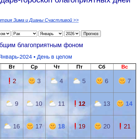
трия Зима и Дианы Счастливой >>
общим благоприятным фоном
Январь-2024 •
День в целом
Вт
Ср
Чт
Пт
Сб
Вс
2
3
4
5
6
7
9
10
11
12
13
14
16
17
18
19
20
21