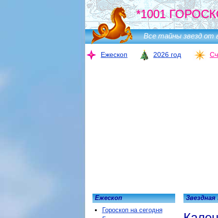
*1001 ГОРОСК
Все тайны звезд от 
Ежескоп
2026 год
Сч
Ежескоп
Звездная
Гороскоп на сегодня
Кален