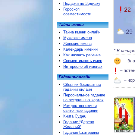
Подарки по Зодиаку
22
Гороскоп
совместимости
Тайна имени
29
Тайна имени онлайн
Мужские имена
Женские имена
Календарь именин
В январе
Как назвать ребенка
– бла
Совместимость имен
Интересно об именах
– поте
Гадания-онлайн
– нор
Сборник бесплатных
гаданий онлайн
Персональное гадание
на астральных картах
Рождественские и
святочные гадания
Книга Судеб
Гадание *Дерево
Желаний*
Гадание Екатерины