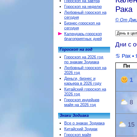
Гороскоп на завтра
Гороскоп на неделю
Рака
Любовный гороскоп на
сегодня
© От Дми
Бизнес-гороскоп на
сегодня
Календарь-гороскоп
благоприятных дней
Дни с 
Гороскоп на год
Рак
• 
Гороскоп на 2026 год
по знакам Зодиака
Пн
Любовный гороскоп на
2026 год
Деньги, бизнес и
1
карьера в 2026 году
Китайский гороскоп на
2026 год
Гороскоп индейцев
8
майя на 2026 год
Знаки Зодиака
Все о знаках Зодиака
15
Китайский Зодиак
Гороскоп майя