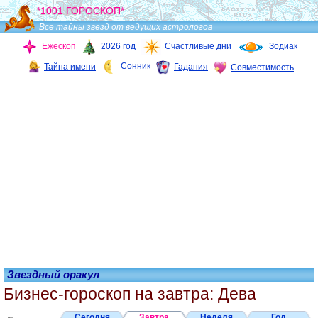
*1001 ГОРОСКОП*
Все тайны звезд от ведущих астрологов
Ежескоп
2026 год
Счастливые дни
Зодиак
Сонник
Тайна имени
Гадания
Совместимость
Звездный оракул
Бизнес-гороскоп на завтра: Дева
Сегодня
Завтра
Неделя
Год