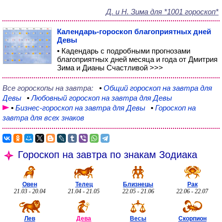
Д. и Н. Зима для *1001 гороскоп*
Календарь-гороскоп благоприятных дней
Девы
• Кадендарь с подробными прогнозами
благоприятных дней месяца и года от Дмитрия
Зима и Дианы Счастливой >>>
Все гороскопы на завтра:
•
Общий
гороскоп на завтра для
Девы
•
Любовный
гороскоп на завтра для Девы
•
Бизнес-гороскоп
на завтра для Девы
•
Гороскоп на
завтра для всех знаков
Гороскоп на завтра по знакам Зодиака
Овен
Телец
Близнецы
Рак
21.03 - 20.04
21.04 - 21.05
22.05 - 21.06
22.06 - 22.07
Лев
Дева
Весы
Скорпион