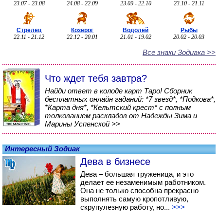
23.07 - 23.08
24.08 - 22.09
23.09 - 22.10
23.10 - 21.11
Стрелец
Козерог
Водолей
Рыбы
22.11 - 21.12
22.12 - 20.01
21.01 - 19.02
20.02 - 20.03
Все знаки Зодиака >>
Что ждет тебя завтра?
Найди ответ в колоде карт Таро! Сборник
бесплатных онлайн гаданий: *7 звезд*, *Подкова*,
*Карта дня*, *Кельтский крест* с полным
толкованием раскладов от Надежды Зима и
Марины Успенской >>
Интересный Зодиак
Дева в бизнесе
Дева – большая труженица, и это
делает ее незаменимым работником.
Она не только способна прекрасно
выполнять самую кропотливую,
скрупулезную работу, но...
>>>