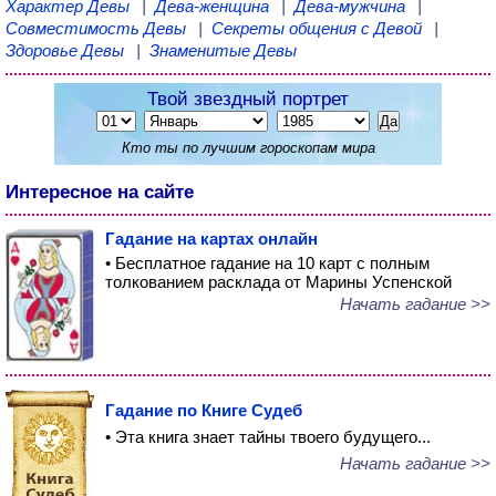
Характер Девы
|
Дева-женщина
|
Дева-мужчина
|
Совместимость Девы
|
Секреты общения с Девой
|
Здоровье Девы
|
Знаменитые Девы
Твой звездный портрет
Кто ты по лучшим гороскопам мира
Интересное на сайте
Гадание на картах онлайн
• Бесплатное гадание на 10 карт с полным
толкованием расклада от Марины Успенской
Начать гадание >>
Гадание по Книге Судеб
• Эта книга знает тайны твоего будущего...
Начать гадание >>