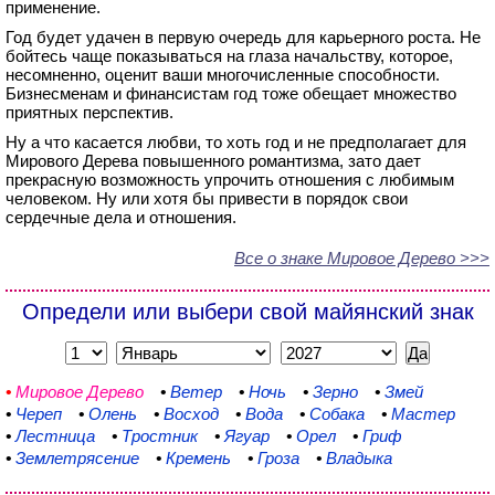
применение.
Год будет удачен в первую очередь для карьерного роста. Не
бойтесь чаще показываться на глаза начальству, которое,
несомненно, оценит ваши многочисленные способности.
Бизнесменам и финансистам год тоже обещает множество
приятных перспектив.
Ну а что касается любви, то хоть год и не предполагает для
Мирового Дерева повышенного романтизма, зато дает
прекрасную возможность упрочить отношения с любимым
человеком. Ну или хотя бы привести в порядок свои
сердечные дела и отношения.
Все о знаке Мировое Дерево >>>
Определи или выбери свой майянский знак
•
Мировое Дерево
•
Ветер
•
Ночь
•
Зерно
•
Змей
•
Череп
•
Олень
•
Восход
•
Вода
•
Собака
•
Мастер
•
Лестница
•
Тростник
•
Ягуар
•
Орел
•
Гриф
•
Землетрясение
•
Кремень
•
Гроза
•
Владыка