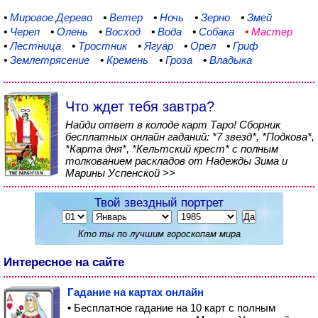
•
Мировое Дерево
•
Ветер
•
Ночь
•
Зерно
•
Змей
•
Череп
•
Олень
•
Восход
•
Вода
•
Собака
•
Мастер
•
Лестница
•
Тростник
•
Ягуар
•
Орел
•
Гриф
•
Землетрясение
•
Кремень
•
Гроза
•
Владыка
Что ждет тебя завтра?
Найди ответ в колоде карт Таро! Сборник
бесплатных онлайн гаданий: *7 звезд*, *Подкова*,
*Карта дня*, *Кельтский крест* с полным
толкованием раскладов от Надежды Зима и
Марины Успенской >>
Твой звездный портрет
Кто ты по лучшим гороскопам мира
Интересное на сайте
Гадание на картах онлайн
• Бесплатное гадание на 10 карт с полным