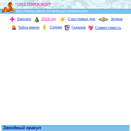
*1001 ГОРОСКОП*
Все тайны звезд от ведущих астрологов
Ежескоп
2026 год
Счастливые дни
Зодиак
Сонник
Тайна имени
Гадания
Совместимость
Звездный оракул