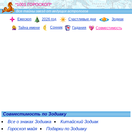
*1001 ГОРОСКОП*
Все тайны звезд от ведущих астрологов
Ежескоп
2026 год
Счастливые дни
Зодиак
Сонник
Тайна имени
Гадания
Совместимость
Совместимость по Зодиаку
Все о знаках Зодиака
Китайский Зодиак
Гороскоп майя
Подарки по Зодиаку