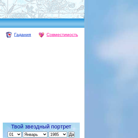
Гадания
Совместимость
Твой звездный портрет