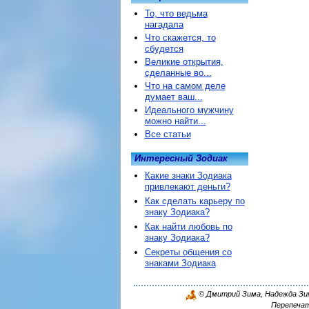
То, что ведьма
нагадала
Что скажется, то
сбудется
Великие открытия,
сделанные во...
Что на самом деле
думает ваш...
Идеального мужчину
можно найти...
Все статьи
Интересный Зодиак
Какие знаки Зодиака
привлекают деньги?
Как сделать карьеру по
знаку Зодиака?
Как найти любовь по
знаку Зодиака?
Секреты общения со
знаками Зодиака
© Дмитрий Зима, Надежда Зима
Перепечат