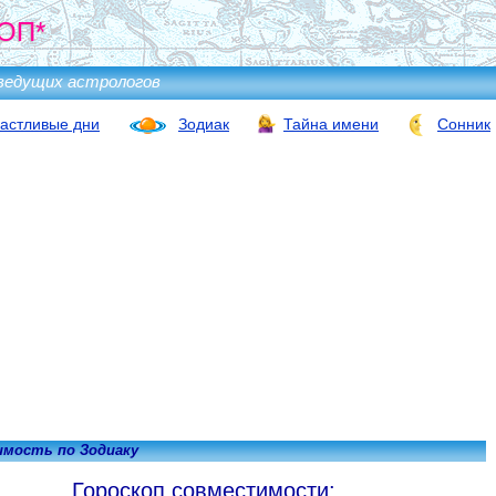
ОП*
ведущих астрологов
астливые дни
Зодиак
Тайна имени
Сонник
мость по Зодиаку
Гороскоп совместимости: