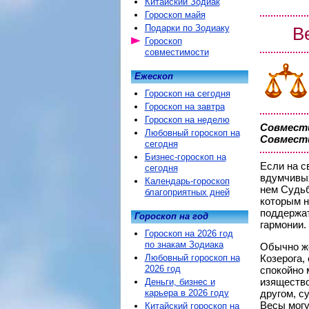
Китайский Зодиак
Гороскоп майя
Подарки по Зодиаку
В
Гороскоп
совместимости
Ежескоп
Гороскоп на сегодня
Гороскоп на завтра
Гороскоп на неделю
Совмести
Любовный гороскоп на
Совмести
сегодня
Бизнес-гороскоп на
Если на с
сегодня
вдумчивых
Календарь-гороскоп
нем Судьб
благоприятных дней
которым н
поддержат
Гороскоп на год
гармонии.
Гороскоп на 2026 год
по знакам Зодиака
Обычно ж
Любовный гороскоп на
Козерога,
2026 год
спокойно 
изящество
Деньги, бизнес и
карьера в 2026 году
другом, с
Весы могу
Китайский гороскоп на