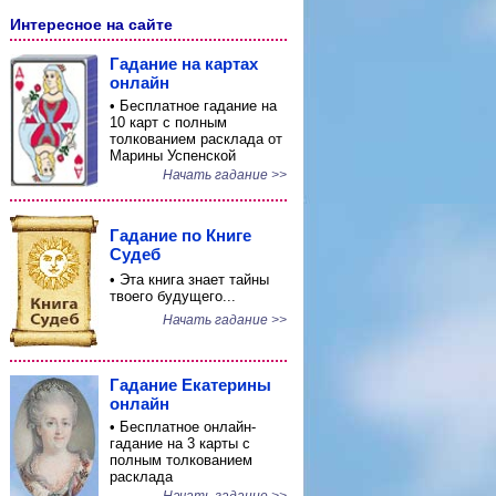
Интересное на сайте
Гадание на картах
онлайн
• Бесплатное гадание на
10 карт с полным
толкованием расклада от
Марины Успенской
Начать гадание >>
Гадание по Книге
Судеб
• Эта книга знает тайны
твоего будущего...
Начать гадание >>
Гадание Екатерины
онлайн
• Бесплатное онлайн-
гадание на 3 карты с
полным толкованием
расклада