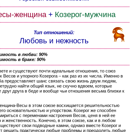
есы-женщина
+
Козерог-мужчина
Тип отношений:
Любовь и нежность
мость в любви: 90%
мость в браке: 90%
вете и существуют почти идеальные отношения, то союз
 Весов и упорного Козерога – как раз из их числа. Именно в
а предоставляет шанс связать свою жизнь двум людям,
етрудно найти общий язык, не скучно вдвоем, которые
 друг друга в беде и вообще чьи отношения весьма близки к
енщина-Весы в этом союзе восхищается решительностью
 его основательностью и упорством. Козерог же способен
мириться с переменами настроения Весов, ценя в ней ее
 и женственность. Конечно, в этом союзе, как и в любом
уществуют свои подводные камни, однако вместе Козерог и
т решить практически любые проблемы и преодолеть любые