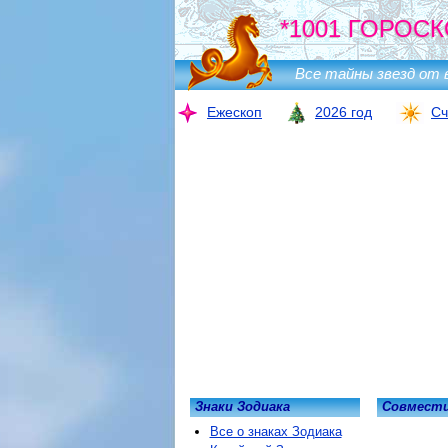
*1001 ГОРОСК
Все тайны звезд от 
Ежескоп
2026 год
Сч
Знаки Зодиака
Совмести
Все о знаках Зодиака