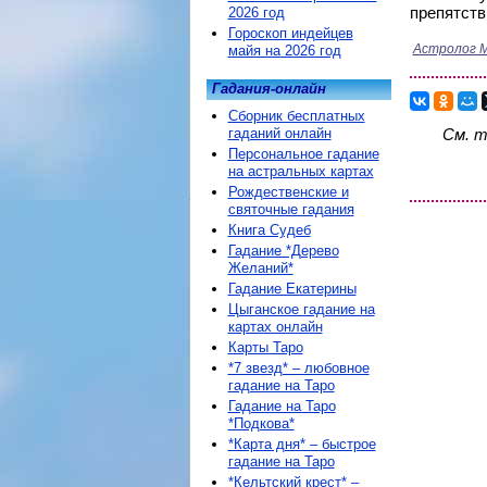
препятств
2026 год
Гороскоп индейцев
Астролог М
майя на 2026 год
Гадания-онлайн
Сборник бесплатных
гаданий онлайн
См. 
Персональное гадание
на астральных картах
Рождественские и
святочные гадания
Книга Судеб
Гадание *Дерево
Желаний*
Гадание Екатерины
Цыганское гадание на
картах онлайн
Карты Таро
*7 звезд* – любовное
гадание на Таро
Гадание на Таро
*Подкова*
*Карта дня* – быстрое
гадание на Таро
*Кельтский крест* –