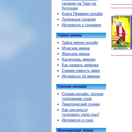
гадание на Таро на
будущее
Книга Перемен онлайн
Любовные гадания
Интересно о гаданиях
Тайна имени
Тайна имени онлайн
Мужские имена
Женские имена
Календарь именин
Как назвать ребенка
Совместимость имен
Интересно об именах
Сонник-онлайн
Сонник-онлайн: полное
толкование снов
Тематический сонник
Как научиться
толковать свои сны?
Интересно о снах
Интересная тема