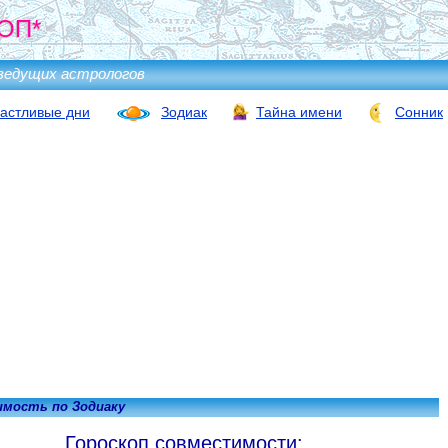
ОП*
ведущих астрологов
астливые дни
Зодиак
Тайна имени
Сонник
мость по Зодиаку
Гороскоп совместимости: