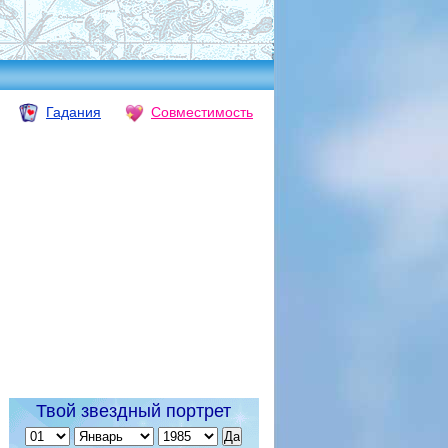
Гадания
Совместимость
Твой звездный портрет