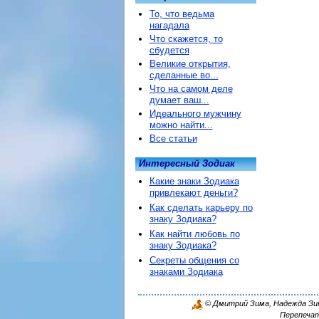
То, что ведьма
нагадала
Что скажется, то
сбудется
Великие открытия,
сделанные во...
Что на самом деле
думает ваш...
Идеального мужчину
можно найти...
Все статьи
Интересный Зодиак
Какие знаки Зодиака
привлекают деньги?
Как сделать карьеру по
знаку Зодиака?
Как найти любовь по
знаку Зодиака?
Секреты общения со
знаками Зодиака
© Дмитрий Зима, Надежда Зима
Перепечат