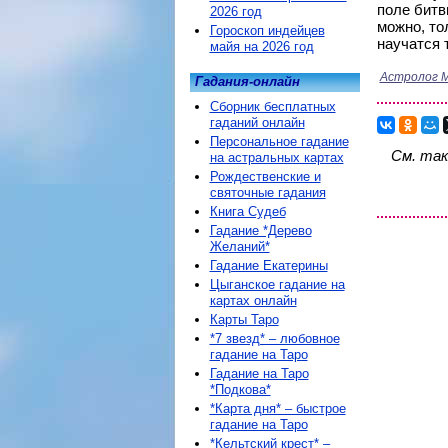
поле битв
2026 год
можно, то
Гороскоп индейцев
научатся 
майя на 2026 год
Астролог М
Гадания-онлайн
Сборник бесплатных
гаданий онлайн
Персональное гадание
См. та
на астральных картах
Рождественские и
святочные гадания
Книга Судеб
Гадание *Дерево
Желаний*
Гадание Екатерины
Цыганское гадание на
картах онлайн
Карты Таро
*7 звезд* – любовное
гадание на Таро
Гадание на Таро
*Подкова*
*Карта дня* – быстрое
гадание на Таро
*Кельтский крест* –