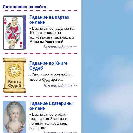
Интересное на сайте
Гадание на картах
онлайн
• Бесплатное гадание на
10 карт с полным
толкованием расклада от
Марины Успенской
Начать гадание >>
Гадание по Книге
Судеб
• Эта книга знает тайны
твоего будущего...
Начать гадание >>
Гадание Екатерины
онлайн
• Бесплатное онлайн-
гадание на 3 карты с
полным толкованием
расклада