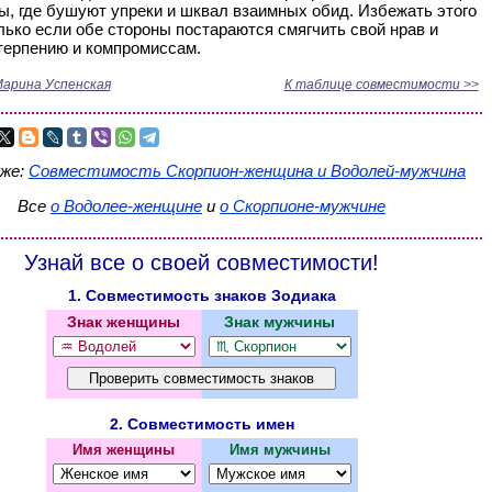
ы, где бушуют упреки и шквал взаимных обид. Избежать этого
лько если обе стороны постараются смягчить свой нрав и
терпению и компромиссам.
арина Успенская
К таблице совместимости >>
кже:
Совместимость Скорпион-женщина и Водолей-мужчина
Все
о Водолее-женщине
и
о Скорпионе-мужчине
Узнай все о своей совместимости!
1. Совместимость знаков Зодиака
Знак женщины
Знак мужчины
2. Совместимость имен
Имя женщины
Имя мужчины