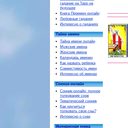
гадание на Таро на
будущее
Книга Перемен онлайн
Любовные гадания
Интересно о гаданиях
Тайна имени
Тайна имени онлайн
Мужские имена
Женские имена
Календарь именин
Как назвать ребенка
Совместимость имен
Интересно об именах
Сонник-онлайн
Сонник-онлайн: полное
толкование снов
Тематический сонник
Как научиться
толковать свои сны?
Интересно о снах
Интересная тема