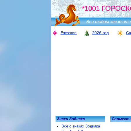
*1001 ГОРОСК
Все тайны звезд от 
Ежескоп
2026 год
Сч
Знаки Зодиака
Совмести
Все о знаках Зодиака