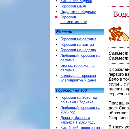
Китайский Зодиак
Гороскоп майя
Подарки по Зодиаку
Вод
Гороскоп
совместимости
Ежескоп
Гороскоп на сегодня
Гороскоп на завтра
Гороскоп на неделю
Совмести
Любовный гороскоп на
Совмести
сегодня
Бизнес-гороскоп на
К сожален
сегодня
первого в
Календарь-гороскоп
Дело в то
благоприятных дней
сильные л
оценить п
Гороскоп на год
серьезно 
Гороскоп на 2026 год
по знакам Зодиака
Правда, н
Любовный гороскоп на
дает Скор
2026 год
образ жиз
Скорпиона
Деньги, бизнес и
карьера в 2026 году
В таких у
Китайский гороскоп на