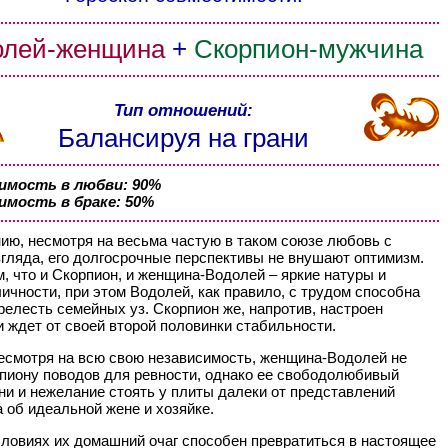
олей-женщина
+
Скорпион-мужчина
Тип отношений:
Балансируя на грани
мость в любви: 90%
мость в браке: 50%
ию, несмотря на весьма частую в таком союзе любовь с
згляда, его долгосрочные перспективы не внушают оптимизм.
м, что и Скорпион, и женщина-Водолей – яркие натуры и
ичности, при этом Водолей, как правило, с трудом способна
релесть семейных уз. Скорпион же, напротив, настроен
и ждет от своей второй половинки стабильности.
есмотря на всю свою независимость, женщина-Водолей не
пиону поводов для ревности, однако ее свободолюбивый
ни и нежелание стоять у плиты далеки от представлений
 об идеальной жене и хозяйке.
словиях их домашний очаг способен превратиться в настоящее