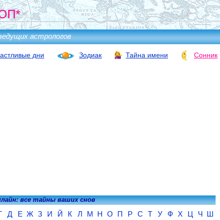
ОП*
ведущих астрологов
астливые дни
Зодиак
Тайна имени
Сонник
нлайн: все тайны ваших снов
Г
Д
Е
Ж
З
И
Й
К
Л
М
Н
О
П
Р
С
Т
У
Ф
Х
Ц
Ч
Ш