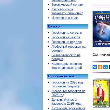
Тематический сонник
Как научиться
толковать свои сны?
Интересно о снах
Ежескоп
Гороскоп на сегодня
Гороскоп на завтра
Гороскоп на неделю
Любовный гороскоп на
сегодня
См. такж
Бизнес-гороскоп на
сегодня
Календарь-гороскоп
благоприятных дней
Гороскоп на год
Гороскоп на 2026 год
по знакам Зодиака
Любовный гороскоп на
2026 год
Деньги, бизнес и
карьера в 2026 году
Китайский гороскоп на