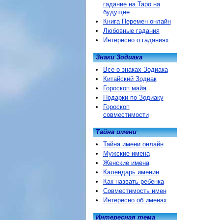
гадание на Таро на
будущее
Книга Перемен онлайн
Любовные гадания
Интересно о гаданиях
Знаки Зодиака
Все о знаках Зодиака
Китайский Зодиак
Гороскоп майя
Подарки по Зодиаку
Гороскоп
совместимости
Тайна имени
Тайна имени онлайн
Мужские имена
Женские имена
Календарь именин
Как назвать ребенка
Совместимость имен
Интересно об именах
Интересная тема