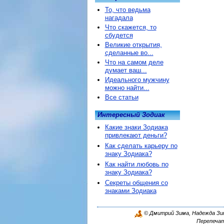
То, что ведьма
нагадала
Что скажется, то
сбудется
Великие открытия,
сделанные во...
Что на самом деле
думает ваш...
Идеального мужчину
можно найти...
Все статьи
Интересный Зодиак
Какие знаки Зодиака
привлекают деньги?
Как сделать карьеру по
знаку Зодиака?
Как найти любовь по
знаку Зодиака?
Секреты общения со
знаками Зодиака
© Дмитрий Зима, Надежда Зима
Перепечат