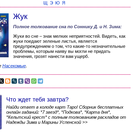
Щ
Э
Ю
Я
Жук
Полное толкование сна по
Соннику Д. и Н. Зима
:
Жуки во сне – знак мелких неприятностей. Видеть, как
жуки поедают зеленые листья, является
предупреждением о том, что какие-то незначительные
проблемы, которым наяву вы могли не придать
значения, грозят нанести вам ущерб.
е
Насекомые
.
Что ждет тебя завтра?
Найди ответ в колоде карт Таро! Сборник бесплатных
онлайн гаданий: *7 звезд*, *Подкова*, *Карта дня*,
*Кельтский крест* с полным толкованием раскладов от
Надежды Зима и Марины Успенской >>