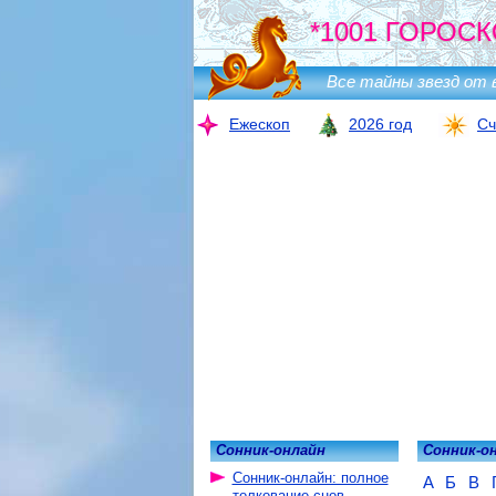
*1001 ГОРОСК
Все тайны звезд от 
Ежескоп
2026 год
Сч
Сонник-онлайн
Сонник-о
Сонник-онлайн: полное
А
Б
В
толкование снов