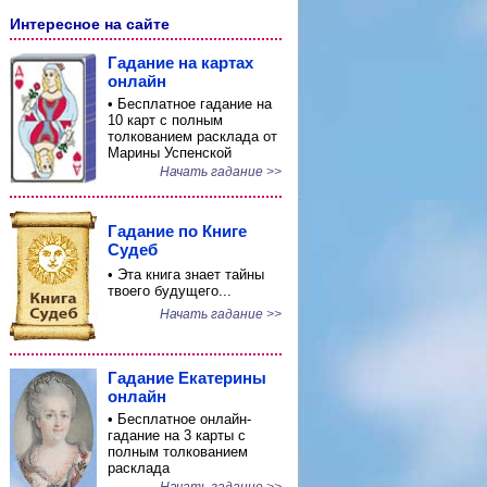
Интересное на сайте
Гадание на картах
онлайн
• Бесплатное гадание на
10 карт с полным
толкованием расклада от
Марины Успенской
Начать гадание >>
Гадание по Книге
Судеб
• Эта книга знает тайны
твоего будущего...
Начать гадание >>
Гадание Екатерины
онлайн
• Бесплатное онлайн-
гадание на 3 карты с
полным толкованием
расклада