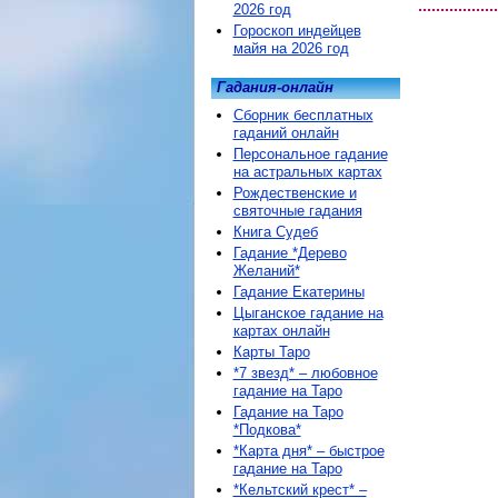
2026 год
Гороскоп индейцев
майя на 2026 год
Гадания-онлайн
Сборник бесплатных
гаданий онлайн
Персональное гадание
на астральных картах
Рождественские и
святочные гадания
Книга Судеб
Гадание *Дерево
Желаний*
Гадание Екатерины
Цыганское гадание на
картах онлайн
Карты Таро
*7 звезд* – любовное
гадание на Таро
Гадание на Таро
*Подкова*
*Карта дня* – быстрое
гадание на Таро
*Кельтский крест* –