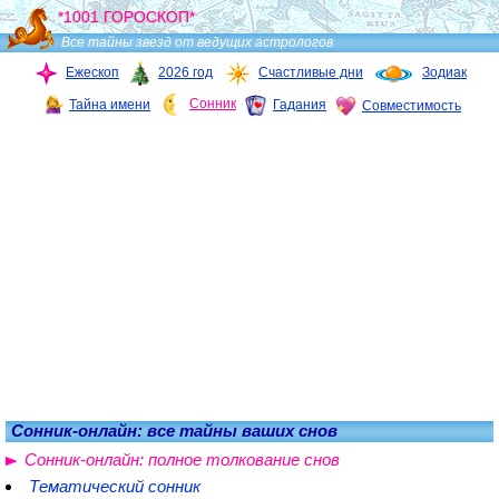
*1001 ГОРОСКОП*
Все тайны звезд от ведущих астрологов
Ежескоп
2026 год
Счастливые дни
Зодиак
Сонник
Тайна имени
Гадания
Совместимость
Сонник-онлайн: все тайны ваших снов
Сонник-онлайн: полное толкование снов
Тематический сонник