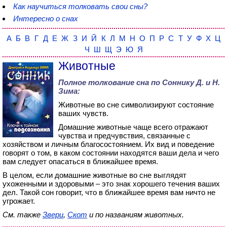
Как научиться толковать свои сны?
Интересно о снах
А
Б
В
Г
Д
Е
Ж
З
И
Й
К
Л
М
Н
О
П
Р
С
Т
У
Ф
Х
Ц
Ч
Ш
Щ
Э
Ю
Я
Животные
Полное толкование сна по
Соннику Д. и Н.
Зима
:
Животные во сне символизируют состояние
ваших чувств.
Домашние животные чаще всего отражают
чувства и предчувствия, связанные с
хозяйством и личным благосостоянием. Их вид и поведение
говорят о том, в каком состоянии находятся ваши дела и чего
вам следует опасаться в ближайшее время.
В целом, если домашние животные во сне выглядят
ухоженными и здоровыми – это знак хорошего течения ваших
дел. Такой сон говорит, что в ближайшее время вам ничто не
угрожает.
См. также
Звери
,
Скот
и по названиям животных.