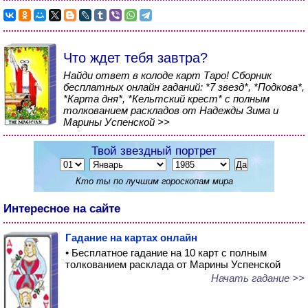
Что ждет тебя завтра?
Найди ответ в колоде карт Таро! Сборник
бесплатных онлайн гаданий: *7 звезд*, *Подкова*,
*Карта дня*, *Кельтский крест* с полным
толкованием раскладов от Надежды Зима и
Марины Успенской >>
Твой звездный портрет
Кто ты по лучшим гороскопам мира
Интересное на сайте
Гадание на картах онлайн
• Бесплатное гадание на 10 карт с полным
толкованием расклада от Марины Успенской
Начать гадание >>