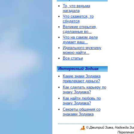
То, что ведьма
нагадала
Что скажется, то
сбудется
Великие открытия,
сделанные во...
Что на самом деле
думает ваш...
Идеального мужчину
можно найти...
Все статьи
Интересный Зодиак
Какие знаки Зодиака
привлекают деньги?
Как сделать карьеру по
знаку Зодиака?
Как найти любовь по
знаку Зодиака?
Секреты общения со
знаками Зодиака
© Дмитрий Зима, Надежда Зима
Перепечат