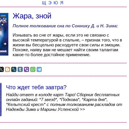
Щ
Э
Ю
Я
Жара, зной
Полное толкование сна по
Соннику Д. и Н. Зима
:
Изнывать во сне от жары, если это не связано с
высокой температурой в спальне, – признак того, что в
жизни вы бесцельно расходуете свои силы и эмоции.
Похоже, наяву вам не мешает найти своим талантам
какое-то более достойное применение.
Что ждет тебя завтра?
Найди ответ в колоде карт Таро! Сборник бесплатных
онлайн гаданий: *7 звезд*, *Подкова*, *Карта дня*,
*Кельтский крест* с полным толкованием раскладов от
Надежды Зима и Марины Успенской >>