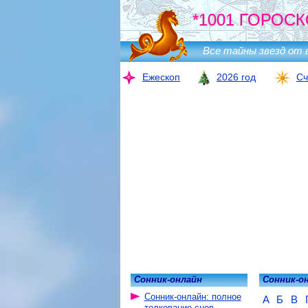
*1001 ГОРОСК
Все тайны звезд от 
Ежескоп
2026 год
Сч
Сонник-онлайн
Сонник-о
Сонник-онлайн: полное
А
Б
В
толкование снов