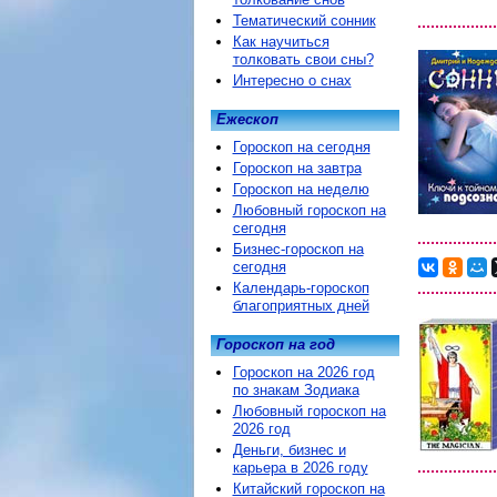
Тематический сонник
Как научиться
толковать свои сны?
Интересно о снах
Ежескоп
Гороскоп на сегодня
Гороскоп на завтра
Гороскоп на неделю
Любовный гороскоп на
сегодня
Бизнес-гороскоп на
сегодня
Календарь-гороскоп
благоприятных дней
Гороскоп на год
Гороскоп на 2026 год
по знакам Зодиака
Любовный гороскоп на
2026 год
Деньги, бизнес и
карьера в 2026 году
Китайский гороскоп на