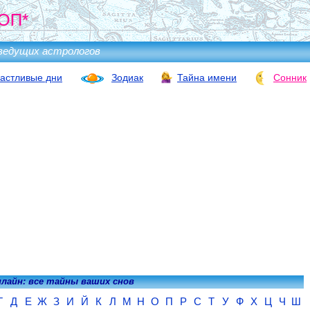
ОП*
ведущих астрологов
астливые дни
Зодиак
Тайна имени
Сонник
нлайн: все тайны ваших снов
Г
Д
Е
Ж
З
И
Й
К
Л
М
Н
О
П
Р
С
Т
У
Ф
Х
Ц
Ч
Ш