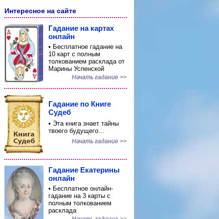
Интересное на сайте
Гадание на картах
онлайн
• Бесплатное гадание на
10 карт с полным
толкованием расклада от
Марины Успенской
Начать гадание >>
Гадание по Книге
Судеб
• Эта книга знает тайны
твоего будущего...
Начать гадание >>
Гадание Екатерины
онлайн
• Бесплатное онлайн-
гадание на 3 карты с
полным толкованием
расклада