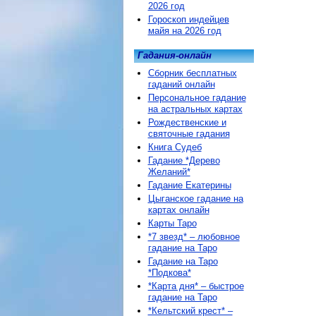
2026 год
Гороскоп индейцев
майя на 2026 год
Гадания-онлайн
Сборник бесплатных
гаданий онлайн
Персональное гадание
на астральных картах
Рождественские и
святочные гадания
Книга Судеб
Гадание *Дерево
Желаний*
Гадание Екатерины
Цыганское гадание на
картах онлайн
Карты Таро
*7 звезд* – любовное
гадание на Таро
Гадание на Таро
*Подкова*
*Карта дня* – быстрое
гадание на Таро
*Кельтский крест* –