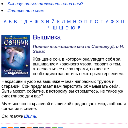
Как научиться толковать свои сны?
Интересно о снах
А
Б
В
Г
Д
Е
Ж
З
И
Й
К
Л
М
Н
О
П
Р
С
Т
У
Ф
Х
Ц
Ч
Ш
Щ
Э
Ю
Я
Вышивка
Полное толкование сна по
Соннику Д. и Н.
Зима
:
Женщине сон, в котором она увидит себя за
вышиванием красивого узора, говорит о том,
что счастье ее не за горами, но все же
необходимо запастись некоторым терпением.
Некрасивый узор на вышивке – знак напрасных трудов и
стараний. Сон предлагает вам перестать обманывать себя.
Быть может, событие, к которому вы стремитесь, не такое уж
счастливое для вас?
Мужчине сон с красивой вышивкой предвещает мир, любовь и
согласие в семье.
См. также
Шить
.