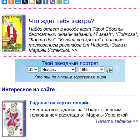
Что ждет тебя завтра?
Найди ответ в колоде карт Таро! Сборник
бесплатных онлайн гаданий: *7 звезд*, *Подкова*,
*Карта дня*, *Кельтский крест* с полным
толкованием раскладов от Надежды Зима и
Марины Успенской >>
Твой звездный портрет
Кто ты по лучшим гороскопам мира
Интересное на сайте
Гадание на картах онлайн
• Бесплатное гадание на 10 карт с полным
толкованием расклада от Марины Успенской
Начать гадание >>