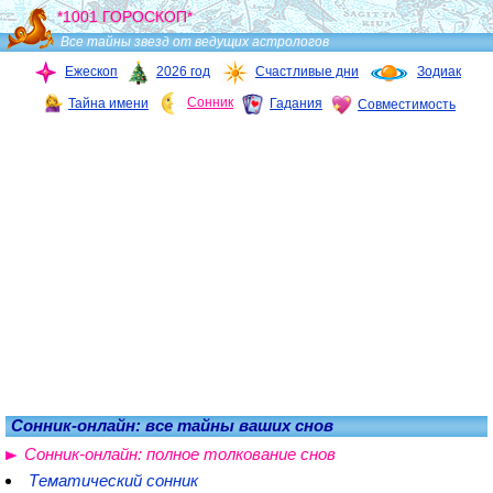
*1001 ГОРОСКОП*
Все тайны звезд от ведущих астрологов
Ежескоп
2026 год
Счастливые дни
Зодиак
Сонник
Тайна имени
Гадания
Совместимость
Сонник-онлайн: все тайны ваших снов
Сонник-онлайн: полное толкование снов
Тематический сонник