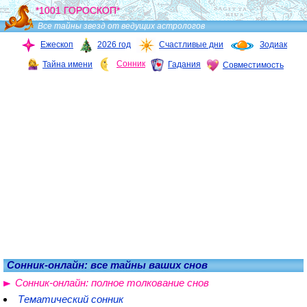
*1001 ГОРОСКОП*
Все тайны звезд от ведущих астрологов
Ежескоп
2026 год
Счастливые дни
Зодиак
Сонник
Тайна имени
Гадания
Совместимость
Сонник-онлайн: все тайны ваших снов
Сонник-онлайн: полное толкование снов
Тематический сонник