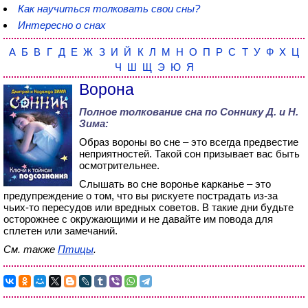
Как научиться толковать свои сны?
Интересно о снах
А
Б
В
Г
Д
Е
Ж
З
И
Й
К
Л
М
Н
О
П
Р
С
Т
У
Ф
Х
Ц
Ч
Ш
Щ
Э
Ю
Я
Ворона
Полное толкование сна по
Соннику Д. и Н.
Зима
:
Образ вороны во сне – это всегда предвестие
неприятностей. Такой сон призывает вас быть
осмотрительнее.
Слышать во сне воронье карканье – это
предупреждение о том, что вы рискуете пострадать из-за
чьих-то пересудов или вредных советов. В такие дни будьте
осторожнее с окружающими и не давайте им повода для
сплетен или замечаний.
См. также
Птицы
.