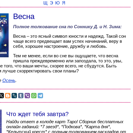
Щ
Э
Ю
Я
Весна
Полное толкование сна по
Соннику Д. и Н. Зима
:
Весна – это ясный символ юности и надежд. Такой сон
чаще всего предвещает вам успех начинаний, веру в
себя, хорошее настроение, дружбу и любовь.
Тем не менее, если во сне вы ощущаете, что весна
пришла преждевременно или запоздала, то это, увы,
е того, что ваши мечты, скорее всего, не сбудутся. Быть
м лучше скорректировать свои планы?
е
Осень
.
Что ждет тебя завтра?
Найди ответ в колоде карт Таро! Сборник бесплатных
онлайн гаданий: *7 звезд*, *Подкова*, *Карта дня*,
*Кельтский крест* с полным толкованием раскладов от