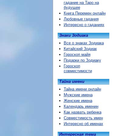
гадание на Таро на
будущее
Книга Перемен онлайн
Любовные гадания
Интересно о гаданиях
Знаки Зодиака
Все о знаках Зодиака
Китайский Зодиак
Гороскоп майя
Подарки по Зодиаку
Гороскоп
совместимости
Тайна имени
Тайна имени онлайн
Мужские имена
Женские имена
Календарь именин
Как назвать ребенка
Совместимость имен
Интересно об именах
Интересная тема