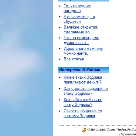
То, что ведьма
нагадала
Что скажется, то
сбудется
Великие открытия,
сделанные во...
Что на самом деле
думает ваш...
Идеального мужчину
можно найти...
Все статьи
Интересный Зодиак
Какие знаки Зодиака
привлекают деньги?
Как сделать карьеру по
знаку Зодиака?
Как найти любовь по
знаку Зодиака?
Секреты общения со
знаками Зодиака
© Дмитрий Зима, Надежда Зима
Перепечат