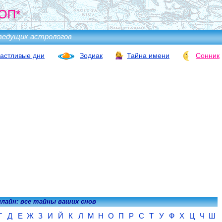
ОП*
ведущих астрологов
астливые дни
Зодиак
Тайна имени
Сонник
нлайн: все тайны ваших снов
Г
Д
Е
Ж
З
И
Й
К
Л
М
Н
О
П
Р
С
Т
У
Ф
Х
Ц
Ч
Ш