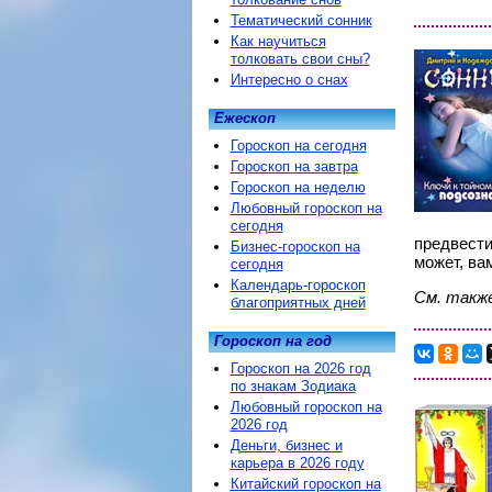
Тематический сонник
Как научиться
толковать свои сны?
Интересно о снах
Ежескоп
Гороскоп на сегодня
Гороскоп на завтра
Гороскоп на неделю
Любовный гороскоп на
сегодня
предвести
Бизнес-гороскоп на
может, ва
сегодня
Календарь-гороскоп
См. такж
благоприятных дней
Гороскоп на год
Гороскоп на 2026 год
по знакам Зодиака
Любовный гороскоп на
2026 год
Деньги, бизнес и
карьера в 2026 году
Китайский гороскоп на