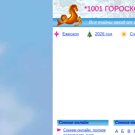
*1001 ГОРОСК
Все тайны звезд от 
Ежескоп
2026 год
Сч
Сонник-онлайн
Сонник-о
Сонник-онлайн: полное
А
Б
В
толкование снов