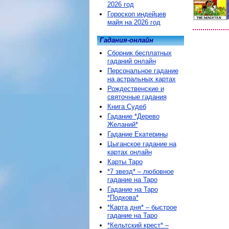
2026 год
Гороскоп индейцев
майя на 2026 год
Гадания-онлайн
Сборник бесплатных
гаданий онлайн
Персональное гадание
на астральных картах
Рождественские и
святочные гадания
Книга Судеб
Гадание *Дерево
Желаний*
Гадание Екатерины
Цыганское гадание на
картах онлайн
Карты Таро
*7 звезд* – любовное
гадание на Таро
Гадание на Таро
*Подкова*
*Карта дня* – быстрое
гадание на Таро
*Кельтский крест* –