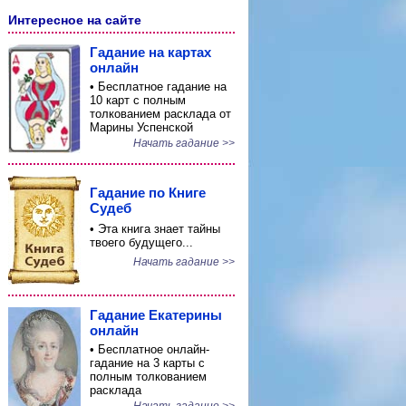
Интересное на сайте
Гадание на картах
онлайн
• Бесплатное гадание на
10 карт с полным
толкованием расклада от
Марины Успенской
Начать гадание >>
Гадание по Книге
Судеб
• Эта книга знает тайны
твоего будущего...
Начать гадание >>
Гадание Екатерины
онлайн
• Бесплатное онлайн-
гадание на 3 карты с
полным толкованием
расклада