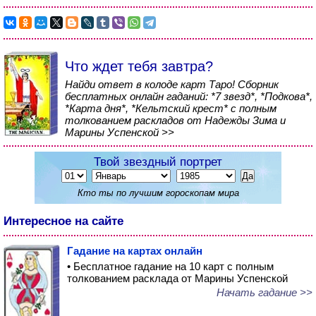
Что ждет тебя завтра?
Найди ответ в колоде карт Таро! Сборник
бесплатных онлайн гаданий: *7 звезд*, *Подкова*,
*Карта дня*, *Кельтский крест* с полным
толкованием раскладов от Надежды Зима и
Марины Успенской >>
Твой звездный портрет
Кто ты по лучшим гороскопам мира
Интересное на сайте
Гадание на картах онлайн
• Бесплатное гадание на 10 карт с полным
толкованием расклада от Марины Успенской
Начать гадание >>