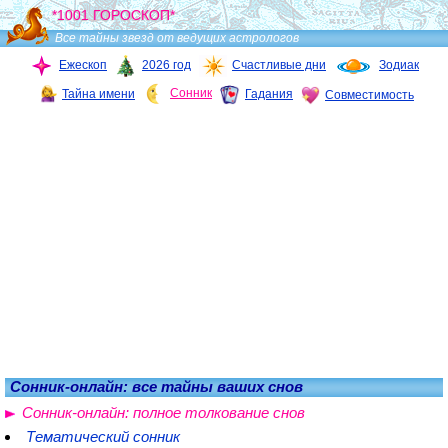
*1001 ГОРОСКОП*
Все тайны звезд от ведущих астрологов
Ежескоп
2026 год
Счастливые дни
Зодиак
Сонник
Тайна имени
Гадания
Совместимость
Сонник-онлайн: все тайны ваших снов
Сонник-онлайн: полное толкование снов
Тематический сонник