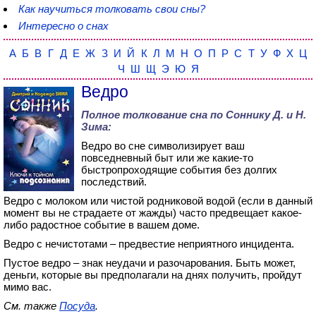
Как научиться толковать свои сны?
Интересно о снах
А
Б
В
Г
Д
Е
Ж
З
И
Й
К
Л
М
Н
О
П
Р
С
Т
У
Ф
Х
Ц
Ч
Ш
Щ
Э
Ю
Я
Ведро
Полное толкование сна по
Соннику Д. и Н.
Зима
:
Ведро во сне символизирует ваш
повседневный быт или же какие-то
быстропроходящие события без долгих
последствий.
Ведро с молоком или чистой родниковой водой (если в данный
момент вы не страдаете от жажды) часто предвещает какое-
либо радостное событие в вашем доме.
Ведро с нечистотами – предвестие неприятного инцидента.
Пустое ведро – знак неудачи и разочарования. Быть может,
деньги, которые вы предполагали на днях получить, пройдут
мимо вас.
См. также
Посуда
.